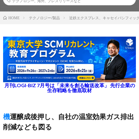
テクノロジー
,
海外
,
プレスリリースなど
テクノロジー/製品
近鉄エクスプレス、キャセイパシフィック
HOME
月刊LOGI-BIZ 7月号は「未来を創る輸送改革」 先行企業の
生存戦略を徹底取材
機運醸成後押し、自社の温室効果ガス排出
削減なども図る