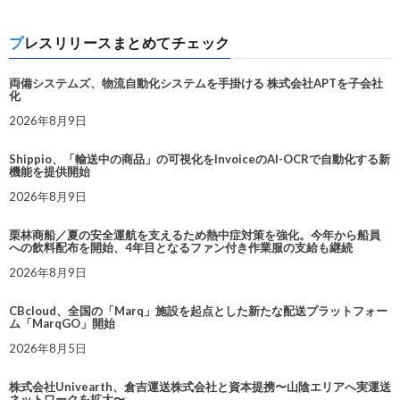
プレスリリースまとめてチェック
両備システムズ、物流自動化システムを手掛ける 株式会社APTを子会社
化
2026年8月9日
Shippio、「輸送中の商品」の可視化をInvoiceのAI-OCRで自動化する新
機能を提供開始
2026年8月9日
栗林商船／夏の安全運航を支えるため熱中症対策を強化。今年から船員
への飲料配布を開始、4年目となるファン付き作業服の支給も継続
2026年8月9日
CBcloud、全国の「Marq」施設を起点とした新たな配送プラットフォー
ム「MarqGO」開始
2026年8月5日
株式会社Univearth、倉吉運送株式会社と資本提携〜山陰エリアへ実運送
ネットワークを拡大〜