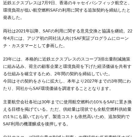
近鉄エクスプレスは7月9日、香港のキャセイパシフィック航空と、
環境負荷が低い航空燃料SAFの利用に関する追加契約を締結したと
発表した。
両社は2021年以降、SAFの利用に関する意見交換と協議を継続。22
年4月には、アジア初の同社法人向けSAF実証プログラムにローン
チ・カスタマーとして参画した。
23年には、本格的に近鉄エクスプレスのスコープ3排出量削減施策
に組み込み、荷主の顧客企業と環境負荷を下げた経済価値を共有す
る仕組みを確立するため、2年間の契約を締結していた。
今回はその契約をさらに拡大し、本年より2027年までの3年間にわ
たり、同社からSAF環境価値を調達することとなります。
主要航空会社各社は30年までに使用航空燃料の10％をSAFに置き換
える目標を掲げている。ただ、供給量は現状でも全航空燃料供給量
の1％にも届いておらず、製造コストも依然高いため、追加契約で
SAF利用の機運醸成を後押しする。