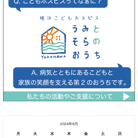
2026年8月
月
火
水
木
金
土
日