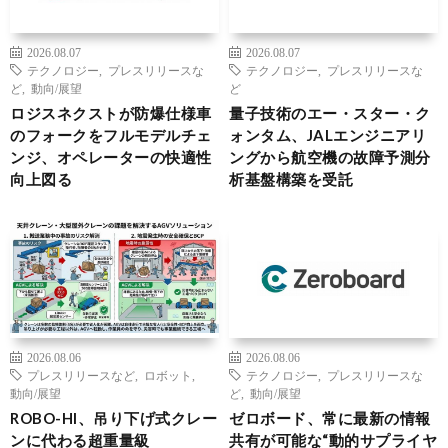
2026.08.07
2026.08.07
テクノロジー
,
プレスリリースな
テクノロジー
,
プレスリリースな
ど
,
動向/展望
ど
ロジスネクストが防爆仕様車
量子技術のエー・スター・ク
のフォークをフルモデルチェ
ォンタム、JALエンジニアリ
ンジ、オペレーターの快適性
ングから航空機の故障予測分
向上図る
析基盤構築を受託
2026.08.06
2026.08.06
プレスリリースなど
,
ロボット
,
テクノロジー
,
プレスリリースな
動向/展望
ど
,
動向/展望
ROBO-HI、吊り下げ式クレー
ゼロボード、常に最新の情報
ンに代わる超重量級
共有が可能な“動的サプライヤ