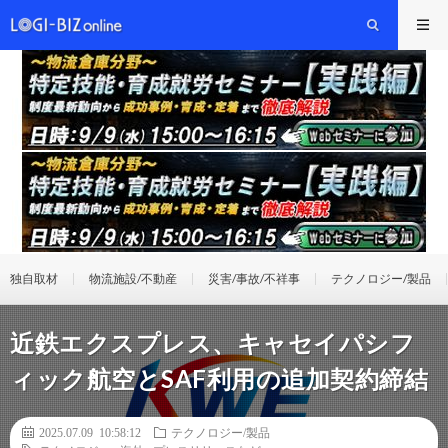
独自取材
物流施設/不動産
災害/事故/不祥事
テクノロジー/製品
近鉄エクスプレス、キャセイパシフ
ィック航空とSAF利用の追加契約締結
2025.07.09 10:58:12
テクノロジー/製品