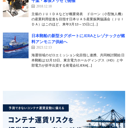
千葉・幕張メッセで開催
2018.12.18
主催のＪＵＩＤＡなどが概要発表 ドローン（小型無人機）
の産業利用促進を目指す日本ＵＡＳ産業振興協議会（ＪＵＩ
ＤＡ）はこのほど、来年3月13～15日に[…]
日本郵船の新型タグボートにJERAとレゾナックが燃
料アンモニア供給へ
2023.12.13
海運領域のゼロエミッション化目指し連携、共同検討開始 日
本郵船は12月13日、東京電力ホールディングス（HD）と中
部電力が折半出資する発電会社JERA[…]