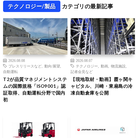
テクノロジー/製品
カテゴリの最新記事
2026.08.08
2026.08.07
プレスリリースなど
,
動向/展望
,
テクノロジー
,
動画
,
物流施設
,
自動運転
記者会見など
T2が品質マネジメントシステ
【現地取材・動画】霞ヶ関キ
ムの国際規格「ISO9001」認
ャピタル、川崎・東扇島の冷
証取得、自動運転分野で国内
凍自動倉庫を公開
初