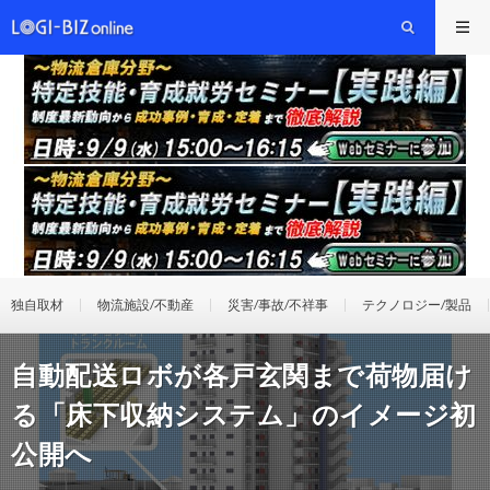
独自取材
物流施設/不動産
災害/事故/不祥事
テクノロジー/製品
自動配送ロボが各戸玄関まで荷物届け
る「床下収納システム」のイメージ初
公開へ