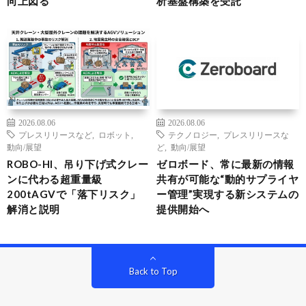
向上図る
析基盤構築を受託
2026.08.06
2026.08.06
プレスリリースなど
,
ロボット
,
テクノロジー
,
プレスリリースな
動向/展望
ど
,
動向/展望
ROBO-HI、吊り下げ式クレー
ゼロボード、常に最新の情報
ンに代わる超重量級
共有が可能な“動的サプライヤ
200tAGVで「落下リスク」
ー管理”実現する新システムの
解消と説明
提供開始へ
Back to Top