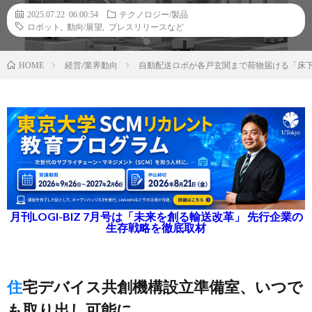
2025.07.22 06:00:54
テクノロジー/製品
ロボット
,
動向/展望
,
プレスリリースなど
経営/業界動向
自動配送ロボが各戸玄関まで荷物届ける「床
HOME
月刊LOGI-BIZ 7月号は「未来を創る輸送改革」 先行企業の
生存戦略を徹底取材
住宅デバイス共創機構設立準備室、いつで
も取り出し可能に