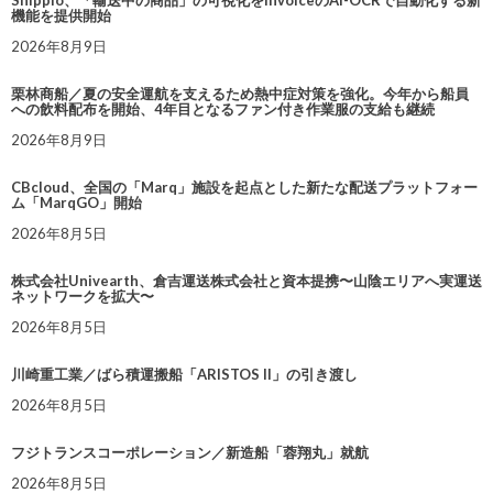
Shippio、「輸送中の商品」の可視化をInvoiceのAI-OCRで自動化する新
機能を提供開始
2026年8月9日
栗林商船／夏の安全運航を支えるため熱中症対策を強化。今年から船員
への飲料配布を開始、4年目となるファン付き作業服の支給も継続
2026年8月9日
CBcloud、全国の「Marq」施設を起点とした新たな配送プラットフォー
ム「MarqGO」開始
2026年8月5日
株式会社Univearth、倉吉運送株式会社と資本提携〜山陰エリアへ実運送
ネットワークを拡大〜
2026年8月5日
川崎重工業／ばら積運搬船「ARISTOS II」の引き渡し
2026年8月5日
フジトランスコーポレーション／新造船「蓉翔丸」就航
2026年8月5日