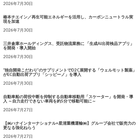
2026年7月30日
椿本チエイン／再生可能エネルギーを活用し、カーボンニュートラル実
現を加速
2026年7月30日
三井倉庫ホールディングス、受託物流業務に 「生成AI出荷検品アプリ」
を開発・導入開始
2026年7月30日
“独自開発こだわり”のサプリメントでD2C展開する「ウェルモット製薬」
がEC自動出荷アプリ「シッピーノ」を導入
2026年7月30日
自動車船の荷役中断を抑制する自動車移動用「スケーター」を開発・導
入 ～自力走行できない車両を約5分で移動可能に～
2026年7月27日
【㈱ハナインターナショナル×星清重機運輸㈱】グループ会社で販売力の
更なる強化ねらう
2026年7月27日