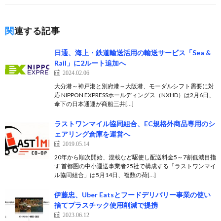
関連する記事
日通、海上・鉄道輸送活用の輸送サービス「Sea &
Rail」に2ルート追加へ
2024.02.06
大分港～神戸港と別府港～大阪港、モーダルシフト需要に対
応 NIPPON EXPRESSホールディングス（NXHD）は2月6日、
傘下の日本通運が商船三井[…]
ラストワンマイル協同組合、EC規格外商品専用のシ
ェアリング倉庫を運営へ
2019.05.14
20年から順次開始、混載など駆使し配送料金5～7割低減目指
す 首都圏の中小運送事業者25社で構成する「ラストワンマイ
ル協同組合」は5月14日、複数の荷[…]
伊藤忠、Uber Eatsとフードデリバリー事業の使い
捨てプラスチック使用削減で提携
2023.06.12