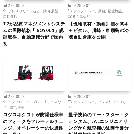
2026.08.08
2026.08.07
プレスリリースなど
,
動向/展望
,
テクノロジー
,
動画
,
物流施設
,
自動運転
記者会見など
T2が品質マネジメントシステ
【現地取材・動画】霞ヶ関キ
ムの国際規格「ISO9001」認
ャピタル、川崎・東扇島の冷
証取得、自動運転分野で国内
凍自動倉庫を公開
初
2026.08.07
2026.08.07
テクノロジー
,
プレスリリースな
テクノロジー
,
プレスリリースな
ど
,
動向/展望
ど
ロジスネクストが防爆仕様車
量子技術のエー・スター・ク
のフォークをフルモデルチェ
ォンタム、JALエンジニアリ
ンジ、オペレーターの快適性
ングから航空機の故障予測分