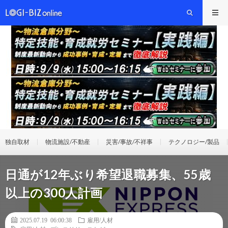
独自取材
物流施設/不動産
災害/事故/不祥事
テクノロジー/製品
日通が12年ぶり希望退職募集、55歳
以上の300人計画
2025.07.19 06:00:38
雇用/人材