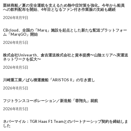
栗林商船／夏の安全運航を支えるため熱中症対策を強化。今年から船員
への飲料配布を開始、4年目となるファン付き作業服の支給も継続
2026年8月9日
CBcloud、全国の「Marq」施設を起点とした新たな配送プラットフォー
ム「MarqGO」開始
2026年8月5日
株式会社Univearth、倉吉運送株式会社と資本提携〜山陰エリアへ実運送
ネットワークを拡大〜
2026年8月5日
川崎重工業／ばら積運搬船「ARISTOS II」の引き渡し
2026年8月5日
フジトランスコーポレーション／新造船「蓉翔丸」就航
2026年8月5日
ネバーマイル：TGR Haas F1 Teamとのパートナーシップ契約を締結しま
した