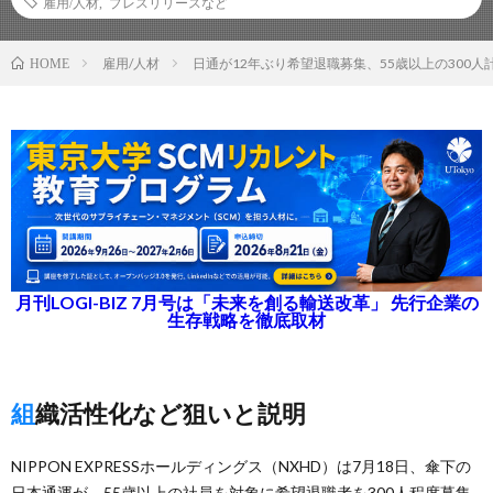
雇用/人材
,
プレスリリースなど
雇用/人材
日通が12年ぶり希望退職募集、55歳以上の300人
HOME
月刊LOGI-BIZ 7月号は「未来を創る輸送改革」 先行企業の
生存戦略を徹底取材
組織活性化など狙いと説明
NIPPON EXPRESSホールディングス（NXHD）は7月18日、傘下の
日本通運が、55歳以上の社員を対象に希望退職者を300人程度募集