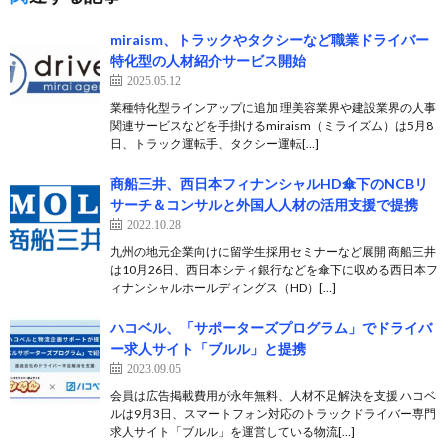
miraism、トラックやタクシーなど職業ドライバー
特化型の人材紹介サービス開始
2025.05.12
業種特化型ラインアップに追加 理美容業界や建設業界の人事
関連サービスなどを手掛けるmiraism（ミライズム）は5月8
日、トラック運転手、タクシー運転[…]
商船三井、西日本フィナンシャルHD傘下のNCBリ
サーチ＆コンサルと外国人人材の活用支援で提携
2022.10.28
九州の地元企業向けに留学生採用セミナーなど展開 商船三井
は10月26日、西日本シティ銀行などを傘下に収める西日本フ
ィナンシャルホールディングス（HD）[…]
ハコベル、「サポーターズプログラム」でドライバ
ー求人サイト「ブルル」と提携
2023.09.05
会員は広告掲載費用が永年無料、人材不足解決を支援 ハコベ
ルは9月3日、スマートフォン対応のトラックドライバー専門
求人サイト「ブルル」を運営している物流[…]