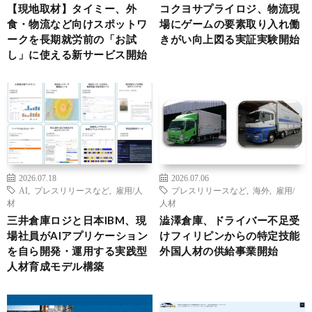
【現地取材】タイミー、外
コクヨサプライロジ、物流現
食・物流など向けスポットワ
場にゲームの要素取り入れ働
ークを長期就労前の「お試
きがい向上図る実証実験開始
し」に使える新サービス開始
2026.07.18
2026.07.06
AI
,
プレスリリースなど
,
雇用/人
プレスリリースなど
,
海外
,
雇用/
材
人材
三井倉庫ロジと日本IBM、現
澁澤倉庫、ドライバー不足受
場社員がAIアプリケーション
けフィリピンからの特定技能
を自ら開発・運用する実践型
外国人材の供給事業開始
人材育成モデル構築