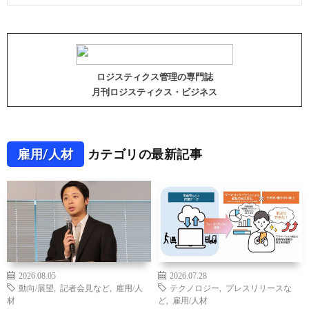
ロジスティクス管理の専門誌
月刊ロジスティクス・ビジネス
雇用/人材
カテゴリの最新記事
2026.08.05
2026.07.28
動向/展望
,
記者会見など
,
雇用/人
テクノロジー
,
プレスリリースな
材
ど
,
雇用/人材