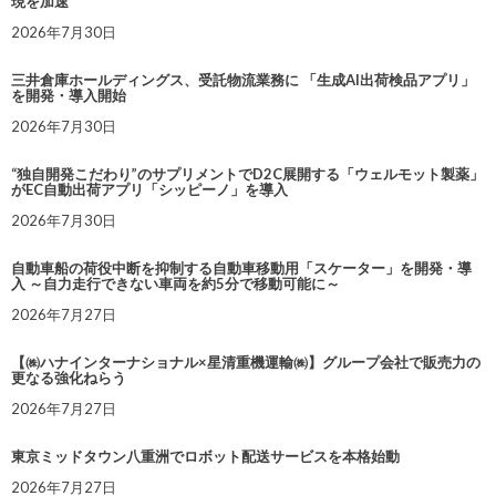
現を加速
2026年7月30日
三井倉庫ホールディングス、受託物流業務に 「生成AI出荷検品アプリ」
を開発・導入開始
2026年7月30日
“独自開発こだわり”のサプリメントでD2C展開する「ウェルモット製薬」
がEC自動出荷アプリ「シッピーノ」を導入
2026年7月30日
自動車船の荷役中断を抑制する自動車移動用「スケーター」を開発・導
入 ～自力走行できない車両を約5分で移動可能に～
2026年7月27日
【㈱ハナインターナショナル×星清重機運輸㈱】グループ会社で販売力の
更なる強化ねらう
2026年7月27日
東京ミッドタウン八重洲でロボット配送サービスを本格始動
2026年7月27日