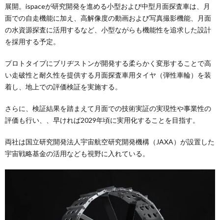
展開。ispaceが研究開発を進める小型および中型月面探査車は、月
面での自走機能に加え、高解像度の動画および写真撮影機能、月面
の水資源探査に活用するなど、小型ながらも機能性を追求した設計
を採用する予定。
プロトタイプにブリヂストンが開発する柔らかく変形することで高
い走破性と耐久性を提供する月面探査車用タイヤ（弾性車輪）を装
着し、地上での評価検証を実施する。
さらに、検証結果を踏まえて月面での技術実証の実現性や事業性の
評価も行い、、早ければ2029年頃に実用化することを目指す。
両社は国立研究開発法人宇宙航空研究開発機構（JAXA）が設置した
宇宙戦略基金の活用なども視野に入れている。