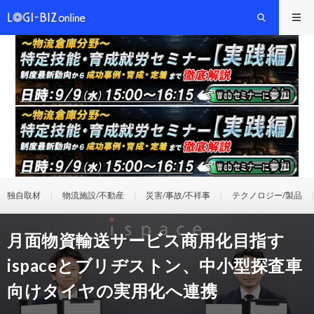
独自取材
物流施設/不動産
災害/事故/不祥事
テクノロジー/製品
月面物資輸送サービス商用化目指す
ispaceとブリヂストン、中小型探査車
向けタイヤの実用化へ連携