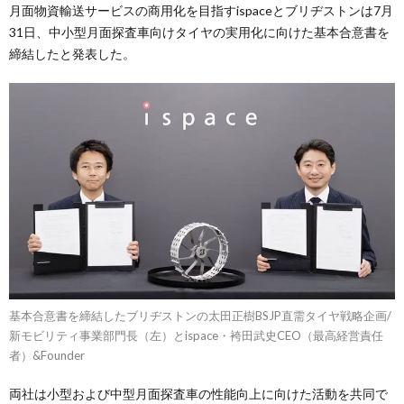
月面物資輸送サービスの商用化を目指すispaceとブリヂストンは7月
31日、中小型月面探査車向けタイヤの実用化に向けた基本合意書を
締結したと発表した。
基本合意書を締結したブリヂストンの太田正樹BSJP直需タイヤ戦略企画/
新モビリティ事業部門長（左）とispace・袴田武史CEO（最高経営責任
者）&Founder
両社は小型および中型月面探査車の性能向上に向けた活動を共同で