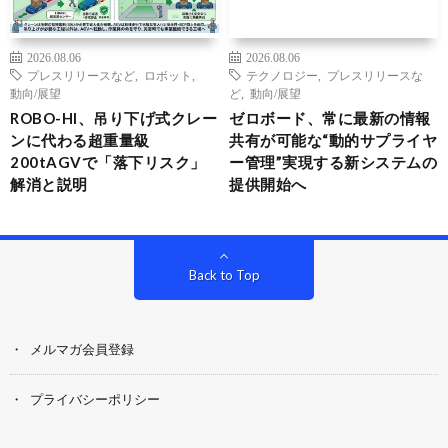
2026.08.06
2026.08.06
プレスリリースなど
,
ロボット
,
テクノロジー
,
プレスリリースな
動向/展望
ど
,
動向/展望
ROBO-HI、吊り下げ式クレー
ゼロボード、常に最新の情報
ンに代わる超重量級
共有が可能な“動的サプライヤ
200tAGVで「落下リスク」
ー管理”実現する新システムの
解消と説明
提供開始へ
Back to Top
メルマガ会員登録
プライバシーポリシー