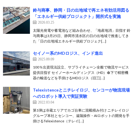
鈴与商事、静岡・日の出地域で再エネ有効活用図る
「エネルギー供給プロジェクト」開所式を実施
2026.03.25
太陽光発電や蓄電池など組み合わせ、「地産地消」目指す 鈴
与商事は3月25日、静岡市清水区の日の出地域で推進してき
た「日の出地域エネルギー供給プロジェク[…]
セイノー系のMDロジス、インド進出
2025.09.09
100％出資現法設立、サプライチェーン全般で物流サービス
提供目指す セイノーホールディングス（HD）傘下で精密機
器の輸送などを手掛けるMDロジス（旧三[…]
Telexistenceとニチレイロジ、センコーが物流現場
へのロボット導入で実証実験
2022.03.04
第1弾は冷蔵エリアでカゴ台車に混載積み付け ニチレイロジ
グループ本社とセンコー、遠隔操作・AIロボットの開発を手
掛けるTelexistence（テレイ[…]