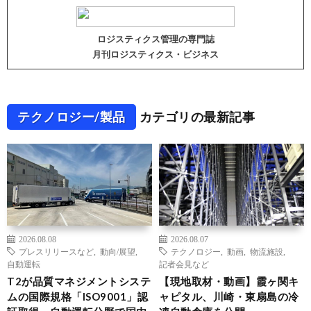
ロジスティクス管理の専門誌
月刊ロジスティクス・ビジネス
テクノロジー/製品
カテゴリの最新記事
2026.08.08
2026.08.07
プレスリリースなど
,
動向/展望
,
テクノロジー
,
動画
,
物流施設
,
自動運転
記者会見など
T2が品質マネジメントシステ
【現地取材・動画】霞ヶ関キ
ムの国際規格「ISO9001」認
ャピタル、川崎・東扇島の冷