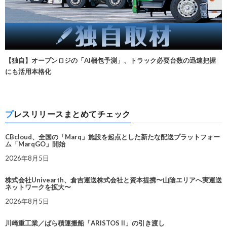
【独自】オープンロジの「AI梱包予測」、トラック必要台数の迅速把握
にも活用本格化
プレスリリースまとめてチェック
CBcloud、全国の「Marq」施設を起点とした新たな配送プラットフォー
ム「MarqGO」開始
2026年8月5日
株式会社Univearth、倉吉運送株式会社と資本提携〜山陰エリアへ実運送
ネットワークを拡大〜
2026年8月5日
川崎重工業／ばら積運搬船「ARISTOS II」の引き渡し