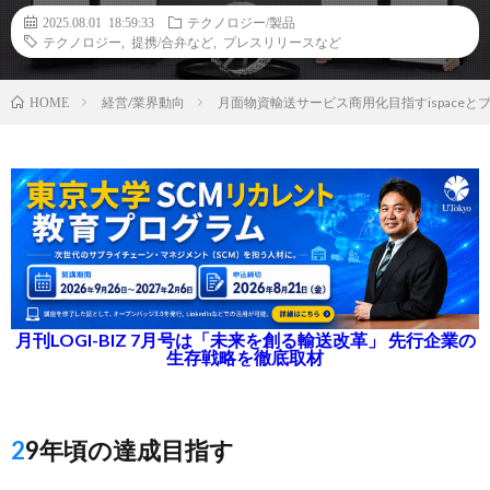
2025.08.01 18:59:33
テクノロジー/製品
テクノロジー
,
提携/合弁など
,
プレスリリースなど
経営/業界動向
月面物資輸送サービス商用化目指すispace
HOME
月刊LOGI-BIZ 7月号は「未来を創る輸送改革」 先行企業の
生存戦略を徹底取材
29年頃の達成目指す