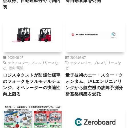
証取得、自動運転分野で国内
凍自動倉庫を公開
初
2026.08.07
2026.08.07
テクノロジー
,
プレスリリースな
テクノロジー
,
プレスリリースな
ど
,
動向/展望
ど
ロジスネクストが防爆仕様車
量子技術のエー・スター・ク
のフォークをフルモデルチェ
ォンタム、JALエンジニアリ
ンジ、オペレーターの快適性
ングから航空機の故障予測分
向上図る
析基盤構築を受託