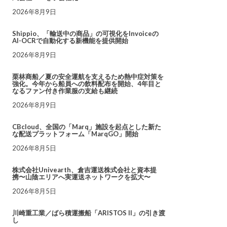
2026年8月9日
Shippio、「輸送中の商品」の可視化をInvoiceの
AI-OCRで自動化する新機能を提供開始
2026年8月9日
栗林商船／夏の安全運航を支えるため熱中症対策を
強化。今年から船員への飲料配布を開始、4年目と
なるファン付き作業服の支給も継続
2026年8月9日
CBcloud、全国の「Marq」施設を起点とした新た
な配送プラットフォーム「MarqGO」開始
2026年8月5日
株式会社Univearth、倉吉運送株式会社と資本提
携〜山陰エリアへ実運送ネットワークを拡大〜
2026年8月5日
川崎重工業／ばら積運搬船「ARISTOS II」の引き渡
し