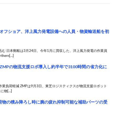
オフショア、洋上風力発電設備への人員・物資輸送船を初
む 日本郵船は3月24日、今年1月に買収した、洋上風力発電の作業員
ern[…]
MPの物流支援ロボ導入し約半年で3100時間の省力化に
業負荷軽減 ZMPは9月3日、東芝ロジスティクスが物流支援ロボット
に物[…]
、荷物の積み降ろし時に腕の疲れ抑制可能な補助パーツの受