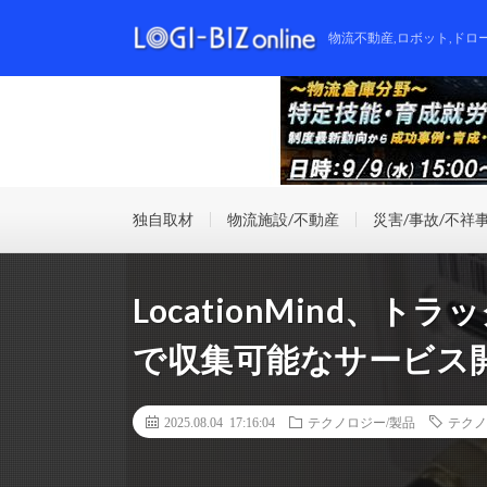
物流不動産,ロボット,ドロ
独自取材
物流施設/不動産
災害/事故/不祥
LocationMind、
で収集可能なサービス
2025.08.04 17:16:04
テクノロジー/製品
テクノ