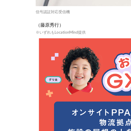
信号認証対応受信機
（藤原秀行）
※いずれもLocationMind提供