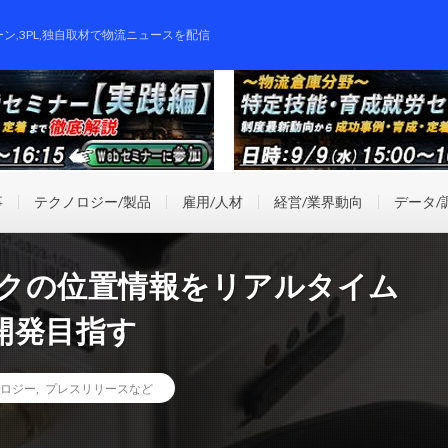
ーン,3PL,独自取材で物流ニュースを配信
事
テクノロジー/製品
雇用/人材
経営/業界動向
データ/
トラックの位置情報をリアルタイム
開発目指す
ロジー
,
プレスリリースなど