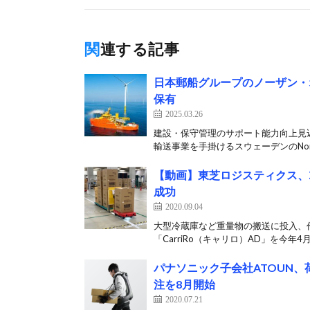
関連する記事
日本郵船グループのノーザン・
保有
2025.03.26
建設・保守管理のサポート能力向上見込
輸送事業を手掛けるスウェーデンのNorth
【動画】東芝ロジスティクス、Z
成功
2020.09.04
大型冷蔵庫など重量物の搬送に投入、作
「CarriRo（キャリロ）AD」を今年4月
パナソニック子会社ATOUN
注を8月開始
2020.07.21