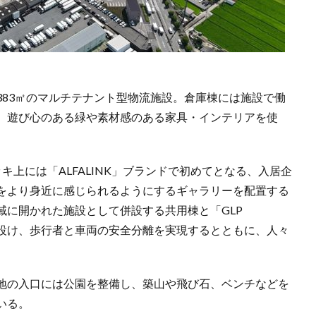
1万5383㎡のマルチテナント型物流施設。倉庫棟には施設で働
、遊び心のある緑や素材感のある家具・インテリアを使
。
上には「ALFALINK」ブランドで初めてとなる、入居企
をより身近に感じられるようにするギャラリーを配置する
域に開かれた施設として併設する共用棟と「GLP
ッジを設け、歩行者と車両の安全分離を実現するとともに、人々
。
地の入口には公園を整備し、築山や飛び石、ベンチなどを
いる。