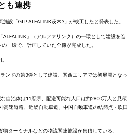
設とも連携
施設「GLP ALFALINK茨木3」が竣工したと発表した。
ALFALINK」（アルファリンク）の一環として建設を進
ェクトの一環で、計画していた全棟が完成した。
円。
INK」ブランドの第3弾として建設。関西エリアでは初展開となっ
な自治体は11府県、配送可能な人口は約2800万人と見積
名神高速道路、近畿自動車道、中国自動車道の結節点・吹田
貨物ターミナルなどの物流関連施設が集積している。