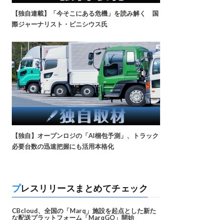
【独自連載】「今そこにある危機」を読み解く 国
際ジャーナリスト・ビニシウス氏
【独自】オープンロジの「AI梱包予測」、トラック
必要台数の迅速把握にも活用本格化
プレスリリースまとめてチェック
CBcloud、全国の「Marq」施設を起点とした新た
な配送プラットフォーム「MarqGO」開始