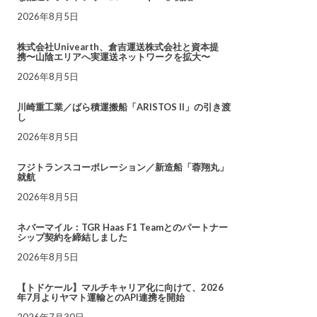
2026年8月5日
株式会社Univearth、倉吉運送株式会社と資本提
携〜山陰エリアへ実運送ネットワークを拡大〜
2026年8月5日
川崎重工業／ばら積運搬船「ARISTOS II」の引き渡
し
2026年8月5日
フジトランスコーポレーション／新造船「蓉翔丸」
就航
2026年8月5日
ネバーマイル：TGR Haas F1 Teamとのパートナー
シップ契約を締結しました
2026年8月5日
【トドケール】マルチキャリア化に向けて、2026
年7月よりヤマト運輸とのAPI連携を開始
2026年7月30日