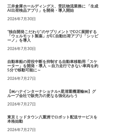
三井倉庫ホールディングス、受託物流業務に 「生成
AI出荷検品アプリ」を開発・導入開始
2026年7月30日
“独自開発こだわり”のサプリメントでD2C展開する
「ウェルモット製薬」がEC自動出荷アプリ「シッピ
ーノ」を導入
2026年7月30日
自動車船の荷役中断を抑制する自動車移動用「スケ
ーター」を開発・導入 ～自力走行できない車両を約
5分で移動可能に～
2026年7月27日
【㈱ハナインターナショナル×星清重機運輸㈱】グ
ループ会社で販売力の更なる強化ねらう
2026年7月27日
東京ミッドタウン八重洲でロボット配送サービスを
本格始動
2026年7月27日