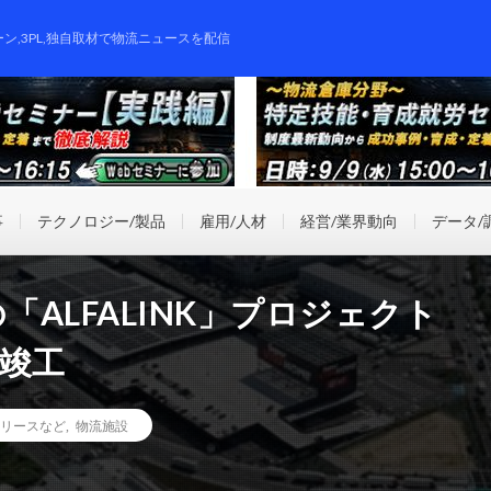
ーン,3PL,独自取材で物流ニュースを配信
事
テクノロジー/製品
雇用/人材
経営/業界動向
データ/
「ALFALINK」プロジェクト
目竣工
リースなど
,
物流施設