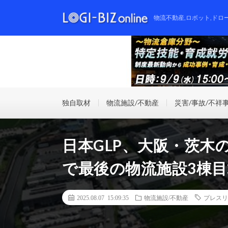
物流不動産,ロボット,ドロ
独自取材
物流施設/不動産
災害/事故/不祥
日本GLP、大阪・茨木の
で最後の物流施設3棟
2025.08.07 15:09:35
物流施設/不動産
プレスリ