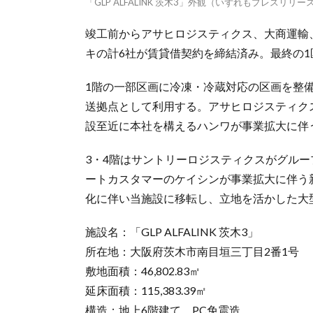
「GLP ALFALINK 茨木3」外観（いずれもプレスリリ
竣工前からアサヒロジスティクス、大商運輸
キの計6社が賃貸借契約を締結済み。最終の1
1階の一部区画に冷凍・冷蔵対応の区画を整
送拠点として利用する。アサヒロジスティク
設至近に本社を構えるハンワが事業拡大に伴
3・4階はサントリーロジスティクスがグル
ートカスタマーのケイシンが事業拡大に伴う
化に伴い当施設に移転し、立地を活かした大
施設名：「GLP ALFALINK 茨木3」
所在地：大阪府茨木市南目垣三丁目2番1号
敷地面積：46,802.83㎡
延床面積：115,383.39㎡
構造：地上6階建て、PC免震造