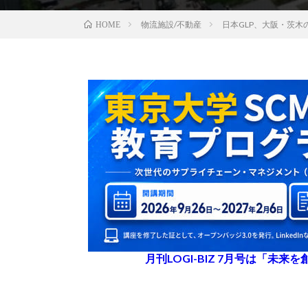
物流施設/不動産
日本GLP、大阪・茨木
HOME
月刊LOGI-BIZ 7月号は「未