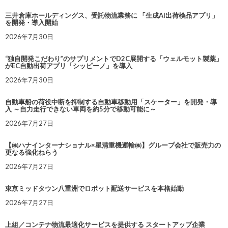
三井倉庫ホールディングス、受託物流業務に 「生成AI出荷検品アプリ」
を開発・導入開始
2026年7月30日
“独自開発こだわり”のサプリメントでD2C展開する「ウェルモット製薬」
がEC自動出荷アプリ「シッピーノ」を導入
2026年7月30日
自動車船の荷役中断を抑制する自動車移動用「スケーター」を開発・導
入 ～自力走行できない車両を約5分で移動可能に～
2026年7月27日
【㈱ハナインターナショナル×星清重機運輸㈱】グループ会社で販売力の
更なる強化ねらう
2026年7月27日
東京ミッドタウン八重洲でロボット配送サービスを本格始動
2026年7月27日
上組／コンテナ物流最適化サービスを提供する スタートアップ企業