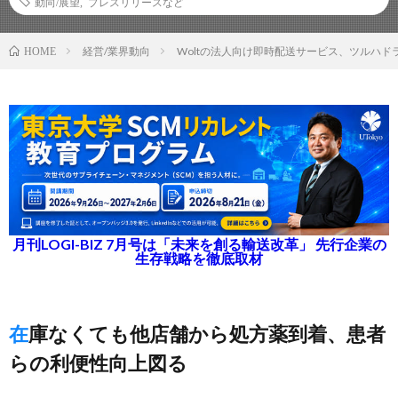
動向/展望
,
プレスリリースなど
経営/業界動向
Woltの法人向け即時配送サービス、ツルハド
HOME
月刊LOGI-BIZ 7月号は「未来を創る輸送改革」 先行企業の
生存戦略を徹底取材
在庫なくても他店舗から処方薬到着、患者
らの利便性向上図る