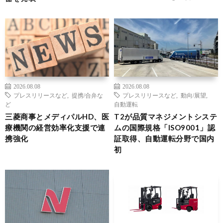
2026.08.08
2026.08.08
プレスリリースなど
,
提携/合弁な
プレスリリースなど
,
動向/展望
,
ど
自動運転
三菱商事とメディパルHD、医
T2が品質マネジメントシステ
療機関の経営効率化支援で連
ムの国際規格「ISO9001」認
携強化
証取得、自動運転分野で国内
初