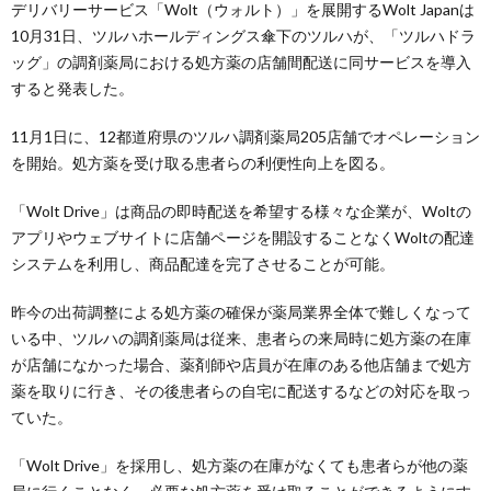
デリバリーサービス「Wolt（ウォルト）」を展開するWolt Japanは
10月31日、ツルハホールディングス傘下のツルハが、「ツルハドラ
ッグ」の調剤薬局における処方薬の店舗間配送に同サービスを導入
すると発表した。
11月1日に、12都道府県のツルハ調剤薬局205店舗でオペレーション
を開始。処方薬を受け取る患者らの利便性向上を図る。
「Wolt Drive」は商品の即時配送を希望する様々な企業が、Woltの
アプリやウェブサイトに店舗ページを開設することなくWoltの配達
システムを利用し、商品配達を完了させることが可能。
昨今の出荷調整による処方薬の確保が薬局業界全体で難しくなって
いる中、ツルハの調剤薬局は従来、患者らの来局時に処方薬の在庫
が店舗になかった場合、薬剤師や店員が在庫のある他店舗まで処方
薬を取りに行き、その後患者らの自宅に配送するなどの対応を取っ
ていた。
「Wolt Drive」を採用し、処方薬の在庫がなくても患者らが他の薬