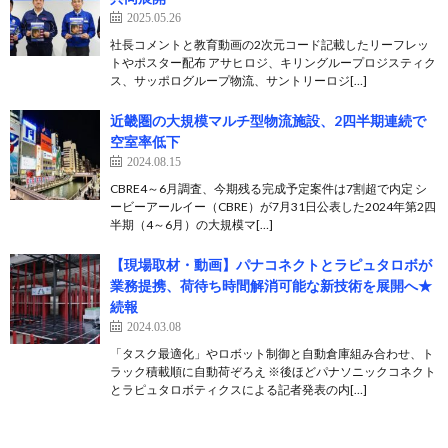
2025.05.26
社長コメントと教育動画の2次元コード記載したリーフレッ
トやポスター配布 アサヒロジ、キリングループロジスティク
ス、サッポログループ物流、サントリーロジ[…]
近畿圏の大規模マルチ型物流施設、2四半期連続で
空室率低下
2024.08.15
CBRE4～6月調査、今期残る完成予定案件は7割超で内定 シ
ービーアールイー（CBRE）が7月31日公表した2024年第2四
半期（4～6月）の大規模マ[…]
【現場取材・動画】パナコネクトとラピュタロボが
業務提携、荷待ち時間解消可能な新技術を展開へ★
続報
2024.03.08
「タスク最適化」やロボット制御と自動倉庫組み合わせ、ト
ラック積載順に自動荷ぞろえ ※後ほどパナソニックコネクト
とラピュタロボティクスによる記者発表の内[…]