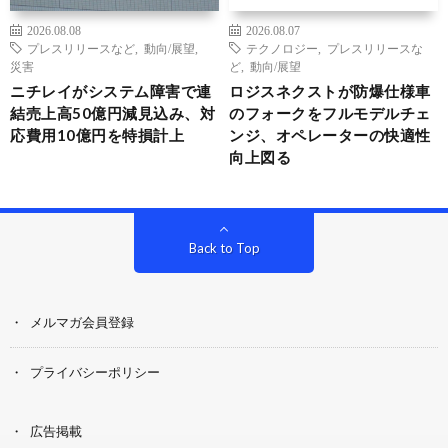
2026.08.08
2026.08.07
プレスリリースなど
,
動向/展望
,
テクノロジー
,
プレスリリースな
災害
ど
,
動向/展望
ニチレイがシステム障害で連
ロジスネクストが防爆仕様車
結売上高50億円減見込み、対
のフォークをフルモデルチェ
応費用10億円を特損計上
ンジ、オペレーターの快適性
向上図る
Back to Top
メルマガ会員登録
プライバシーポリシー
広告掲載