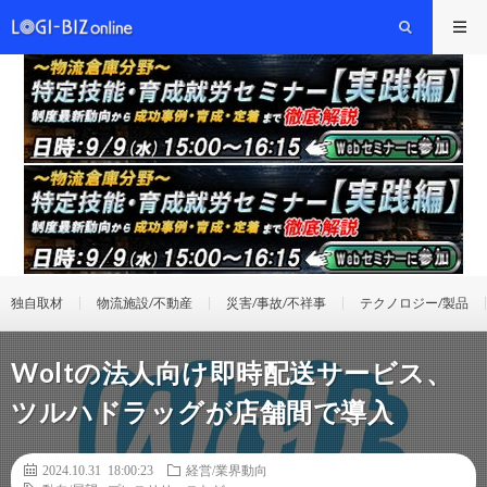
独自取材
物流施設/不動産
災害/事故/不祥事
テクノロジー/製品
Woltの法人向け即時配送サービス、
ツルハドラッグが店舗間で導入
2024.10.31 18:00:23
経営/業界動向