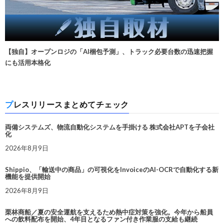
【独自】オープンロジの「AI梱包予測」、トラック必要台数の迅速把握
にも活用本格化
プレスリリースまとめてチェック
両備システムズ、物流自動化システムを手掛ける 株式会社APTを子会社
化
2026年8月9日
Shippio、「輸送中の商品」の可視化をInvoiceのAI-OCRで自動化する新
機能を提供開始
2026年8月9日
栗林商船／夏の安全運航を支えるため熱中症対策を強化。今年から船員
への飲料配布を開始、4年目となるファン付き作業服の支給も継続