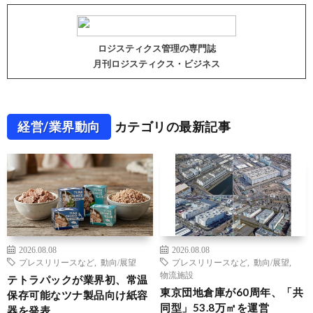
ロジスティクス管理の専門誌
月刊ロジスティクス・ビジネス
経営/業界動向
カテゴリの最新記事
2026.08.08
2026.08.08
プレスリリースなど
,
動向/展望
プレスリリースなど
,
動向/展望
,
物流施設
テトラパックが業界初、常温
東京団地倉庫が60周年、「共
保存可能なツナ製品向け紙容
同型」53.8万㎡を運営
器を発表