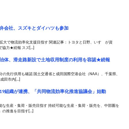
弁会社、スズキとダイハツも参加
」拡大で物流効率化支援目指す 関連記事：トヨタと日野、いすゞが資
協力★続報 スズ[…]
治体、滑走路新設で土地収用制度の利用を容認★続報
分の先行供用も確認 国土交通省と成田国際空港会社（NAA）、千葉県、
成田市内[…]
19組織が連携、「共同物流効率化推進協議会」始動
能な生産・集荷・販売目指す 持続可能な生産・集荷・販売を、中部圏を
の推進を目指す[…]