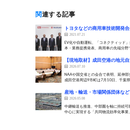
関連する記事
トヨタなどの商用車技術開発合
2021.07.21
EV化や自動運転、「コネクティッド
本・業務提携発表、商用車の先端分野で
【現地取材】成田空港の地元自
2026.07.10
NAAや国交省との会合で表明、延伸部
成田空港周辺9市町は7月10日、千葉県
産地・輸送・市場関係団体など
2026.05.08
中継輸送も推進、中部圏を軸に持続可
中心に実現する「共同物流効率化事業」