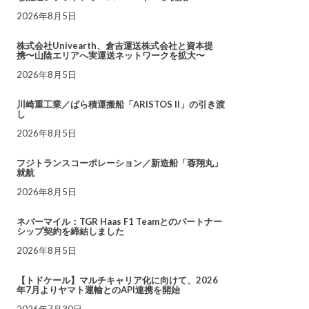
2026年8月5日
株式会社Univearth、倉吉運送株式会社と資本提
携〜山陰エリアへ実運送ネットワークを拡大〜
2026年8月5日
川崎重工業／ばら積運搬船「ARISTOS II」の引き渡
し
2026年8月5日
フジトランスコーポレーション／新造船「蓉翔丸」
就航
2026年8月5日
ネバーマイル：TGR Haas F1 Teamとのパートナー
シップ契約を締結しました
2026年8月5日
【トドケール】マルチキャリア化に向けて、2026
年7月よりヤマト運輸とのAPI連携を開始
2026年7月30日