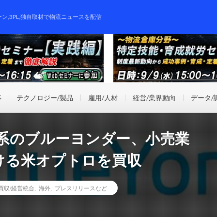
ーン,3PL,独自取材で物流ニュースを配信
事
テクノロジー/製品
雇用/人材
経営/業界動向
データ/
系のブルーヨンダー、小売業
ける米オプトロを買収
業買収/経営統合
,
海外
,
プレスリリースなど