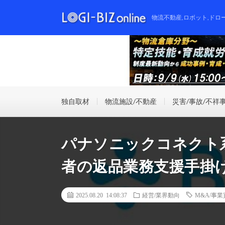
物流不動産,ロボット,ドロ
独自取材
物流施設/不動産
災害/事故/不祥
パナソニックコネクト
者の返品業務支援手掛
2025.08.20 14:08:37
経営/業界動向
M&A/事