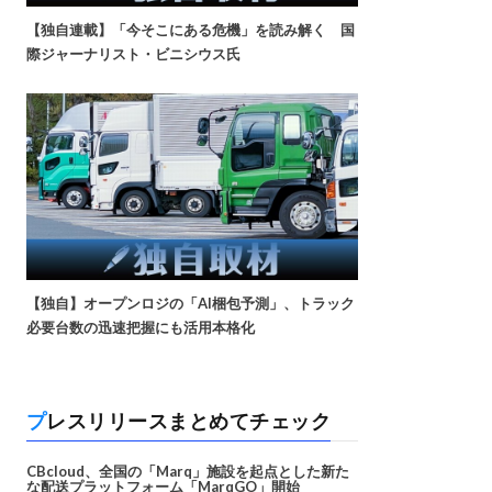
【独自連載】「今そこにある危機」を読み解く 国
際ジャーナリスト・ビニシウス氏
【独自】オープンロジの「AI梱包予測」、トラック
必要台数の迅速把握にも活用本格化
プレスリリースまとめてチェック
CBcloud、全国の「Marq」施設を起点とした新た
な配送プラットフォーム「MarqGO」開始