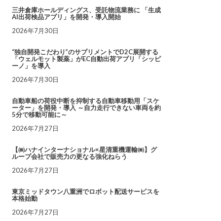
三井倉庫ホールディングス、受託物流業務に 「生成
AI出荷検品アプリ」を開発・導入開始
2026年7月30日
“独自開発こだわり”のサプリメントでD2C展開する
「ウェルモット製薬」がEC自動出荷アプリ「シッピ
ーノ」を導入
2026年7月30日
自動車船の荷役中断を抑制する自動車移動用「スケ
ーター」を開発・導入 ～自力走行できない車両を約
5分で移動可能に～
2026年7月27日
【㈱ハナインターナショナル×星清重機運輸㈱】グ
ループ会社で販売力の更なる強化ねらう
2026年7月27日
東京ミッドタウン八重洲でロボット配送サービスを
本格始動
2026年7月27日