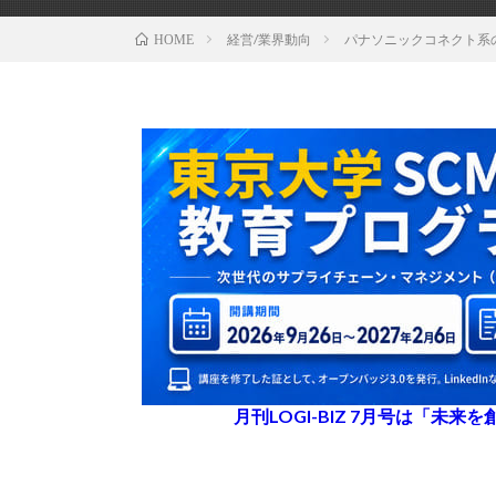
経営/業界動向
パナソニックコネクト系
HOME
月刊LOGI-BIZ 7月号は「未