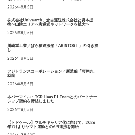
2026年8月5日
株式会社Univearth、倉吉運送株式会社と資本提
携〜山陰エリアへ実運送ネットワークを拡大〜
2026年8月5日
川崎重工業／ばら積運搬船「ARISTOS II」の引き渡
し
2026年8月5日
フジトランスコーポレーション／新造船「蓉翔丸」
就航
2026年8月5日
ネバーマイル：TGR Haas F1 Teamとのパートナー
シップ契約を締結しました
2026年8月5日
【トドケール】マルチキャリア化に向けて、2026
年7月よりヤマト運輸とのAPI連携を開始
2026年7月30日