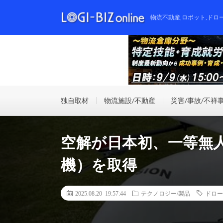
物流不動産,ロボット,ドロ
独自取材
物流施設/不動産
災害/事故/不祥
空解が日本初、一等無
機）を取得
2025.08.20 19:57:44
テクノロジー/製品
ドロー