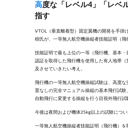
高度な「レベル4」「レベル3.5」の長距離・長時間飛行普及目
指す
VTOL（垂直離着型）固定翼機の開発を手掛
樹氏が、一等無人航空機操縦者技能証明（飛
技能証明で最も上位の一等（飛行機、基本・
認証を取得した飛行機を使用した有人地帯（
及させていきたい考え。
飛行機の一等無人航空機操縦試験は、高度な
置なしの完全マニュアル操縦の基本飛行試験
自動飛行に変更する操縦を行う目視外飛行試
今後は夜間および機体25kg以上の試験につ
一等無人航空機操縦者技能証明（飛行機）を