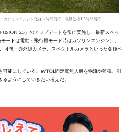
OL固定翼機 ガソリンエンジン仕様６時間飛行 電動仕様1.5時間飛行
 FUSION 3.5」のアップデートを常に実施し、最新スペッ
着陸モードは電動・飛行機モード時はガソリンエンジン）、
ー、可視・赤外線カメラ、スペクトルカメラといった各種ペ
可能にしている。eVTOL固定翼無人機を物流や監視、測
きるようにしていきたい考えだ。