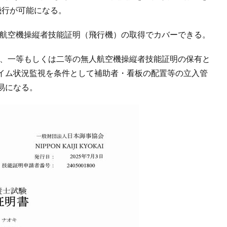
飛行が可能になる。
人航空機操縦者技能証明（飛行機）の取得でカバーできる。
際、一等もしくは二等の無人航空機操縦者技能証明の保有と
イム状況監視を条件として補助者・看板の配置等の立入管
易になる。