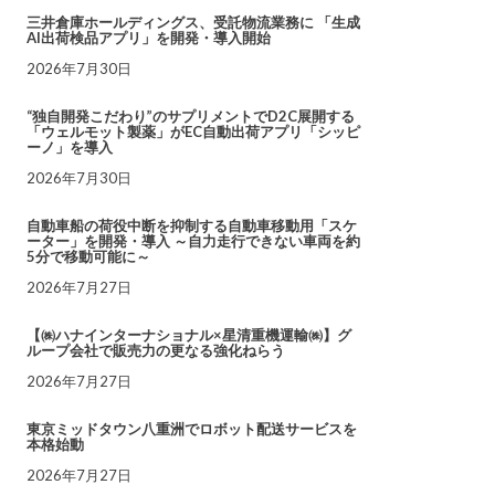
三井倉庫ホールディングス、受託物流業務に 「生成
AI出荷検品アプリ」を開発・導入開始
2026年7月30日
“独自開発こだわり”のサプリメントでD2C展開する
「ウェルモット製薬」がEC自動出荷アプリ「シッピ
ーノ」を導入
2026年7月30日
自動車船の荷役中断を抑制する自動車移動用「スケ
ーター」を開発・導入 ～自力走行できない車両を約
5分で移動可能に～
2026年7月27日
【㈱ハナインターナショナル×星清重機運輸㈱】グ
ループ会社で販売力の更なる強化ねらう
2026年7月27日
東京ミッドタウン八重洲でロボット配送サービスを
本格始動
2026年7月27日