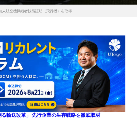
無人航空機操縦者技能証明（飛行機）を取得
来を創る輸送改革」 先行企業の生存戦略を徹底取材