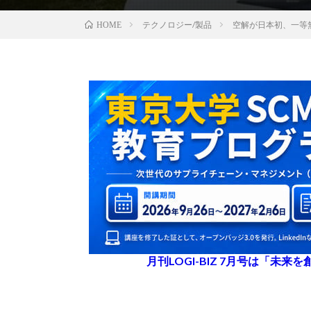
テクノロジー/製品
空解が日本初、一等
HOME
月刊LOGI-BIZ 7月号は「未