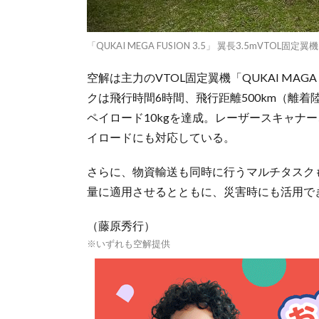
「QUKAI MEGA FUSION 3.5」 翼長3.5mVT
空解は主力のVTOL固定翼機「QUKAI MAGA
クは飛行時間6時間、飛行距離500km（離
ペイロード10kgを達成。レーザースキャナ
イロードにも対応している。
さらに、物資輸送も同時に行うマルチタスクも
量に適用させるとともに、災害時にも活用で
（藤原秀行）
※いずれも空解提供