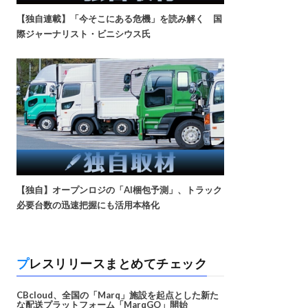
【独自連載】「今そこにある危機」を読み解く 国
際ジャーナリスト・ビニシウス氏
【独自】オープンロジの「AI梱包予測」、トラック
必要台数の迅速把握にも活用本格化
プレスリリースまとめてチェック
CBcloud、全国の「Marq」施設を起点とした新た
な配送プラットフォーム「MarqGO」開始