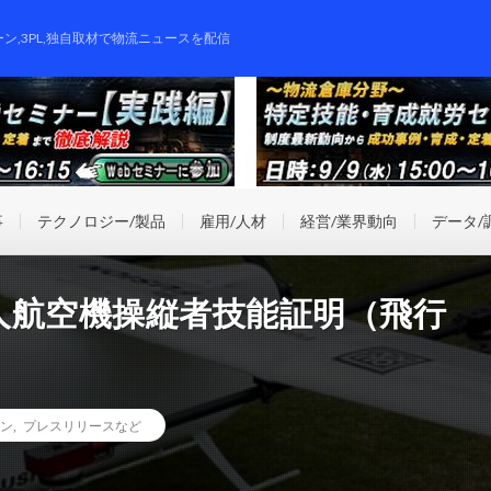
ーン,3PL,独自取材で物流ニュースを配信
事
テクノロジー/製品
雇用/人材
経営/業界動向
データ/
人航空機操縦者技能証明（飛行
ン
,
プレスリリースなど