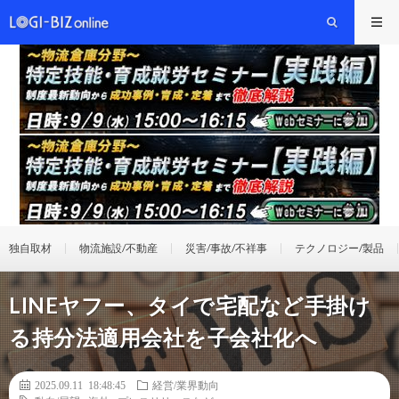
独自取材
物流施設/不動産
災害/事故/不祥事
テクノロジー/製品
LINEヤフー、タイで宅配など手掛け
る持分法適用会社を子会社化へ
2025.09.11 18:48:45
経営/業界動向