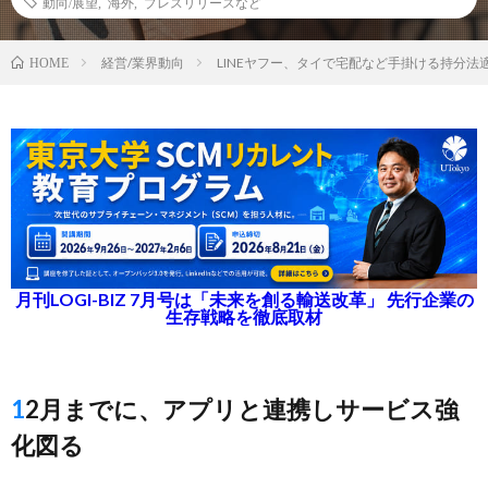
動向/展望
,
海外
,
プレスリリースなど
経営/業界動向
LINEヤフー、タイで宅配など手掛ける持分法
HOME
月刊LOGI-BIZ 7月号は「未来を創る輸送改革」 先行企業の
生存戦略を徹底取材
12月までに、アプリと連携しサービス強
化図る