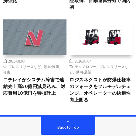
携強化
証取得、自動運転分野で国内
初
2026.08.08
2026.08.07
プレスリリースなど
,
動向/展望
,
テクノロジー
,
プレスリリースな
災害
ど
,
動向/展望
ニチレイがシステム障害で連
ロジスネクストが防爆仕様車
結売上高50億円減見込み、対
のフォークをフルモデルチェ
応費用10億円を特損計上
ンジ、オペレーターの快適性
向上図る
Back to Top