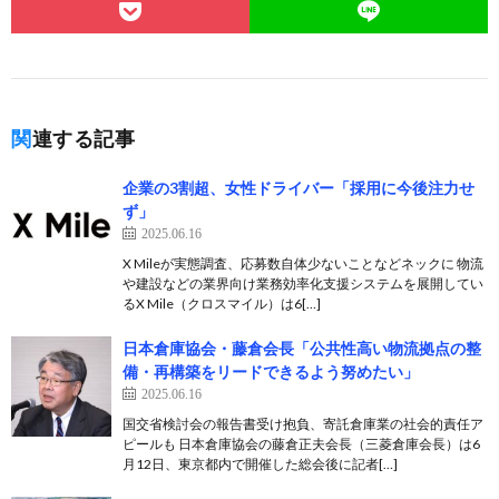
関連する記事
企業の3割超、女性ドライバー「採用に今後注力せ
ず」
2025.06.16
X Mileが実態調査、応募数自体少ないことなどネックに 物流
や建設などの業界向け業務効率化支援システムを展開してい
るX Mile（クロスマイル）は6[…]
日本倉庫協会・藤倉会長「公共性高い物流拠点の整
備・再構築をリードできるよう努めたい」
2025.06.16
国交省検討会の報告書受け抱負、寄託倉庫業の社会的責任ア
ピールも 日本倉庫協会の藤倉正夫会長（三菱倉庫会長）は6
月12日、東京都内で開催した総会後に記者[…]