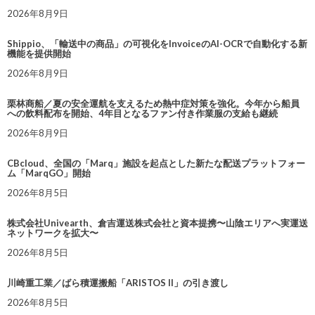
2026年8月9日
Shippio、「輸送中の商品」の可視化をInvoiceのAI-OCRで自動化する新
機能を提供開始
2026年8月9日
栗林商船／夏の安全運航を支えるため熱中症対策を強化。今年から船員
への飲料配布を開始、4年目となるファン付き作業服の支給も継続
2026年8月9日
CBcloud、全国の「Marq」施設を起点とした新たな配送プラットフォー
ム「MarqGO」開始
2026年8月5日
株式会社Univearth、倉吉運送株式会社と資本提携〜山陰エリアへ実運送
ネットワークを拡大〜
2026年8月5日
川崎重工業／ばら積運搬船「ARISTOS II」の引き渡し
2026年8月5日