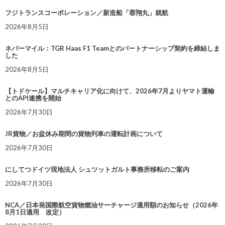
フジトランスコーポレーション／新造船「蓉翔丸」就航
2026年8月5日
ネバーマイル：TGR Haas F1 Teamとのパートナーシップ契約を締結しま
した
2026年8月5日
【トドケール】マルチキャリア化に向けて、2026年7月よりヤマト運輸
とのAPI連携を開始
2026年7月30日
JR貨物／お盆休み期間の貨物列車の運転計画について
2026年7月30日
にしてつドイツ現地法人 シュツットガルト事務所移転のご案内
2026年7月30日
NCA／日本発国際航空貨物燃油サーチャージ適用額のお知らせ（2026年
8月1日適用 改定）