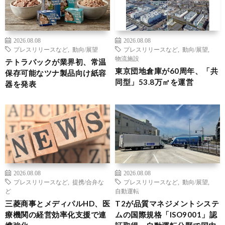
2026.08.08
2026.08.08
プレスリリースなど
,
動向/展望
プレスリリースなど
,
動向/展望
,
物流施設
テトラパックが業界初、常温
東京団地倉庫が60周年、「共
保存可能なツナ製品向け紙容
同型」53.8万㎡を運営
器を発表
2026.08.08
2026.08.08
プレスリリースなど
,
提携/合弁な
プレスリリースなど
,
動向/展望
,
ど
自動運転
三菱商事とメディパルHD、医
T2が品質マネジメントシステ
療機関の経営効率化支援で連
ムの国際規格「ISO9001」認