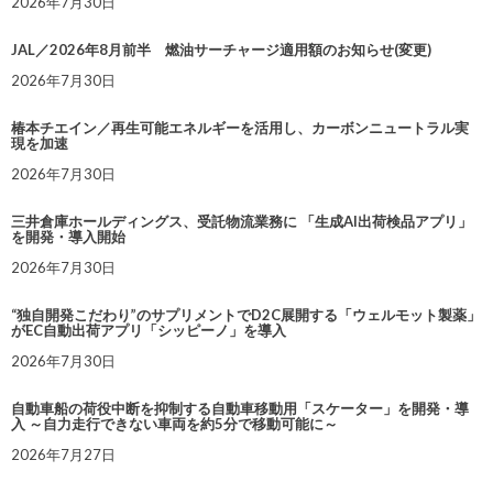
2026年7月30日
JAL／2026年8月前半 燃油サーチャージ適用額のお知らせ(変更)
2026年7月30日
椿本チエイン／再生可能エネルギーを活用し、カーボンニュートラル実
現を加速
2026年7月30日
三井倉庫ホールディングス、受託物流業務に 「生成AI出荷検品アプリ」
を開発・導入開始
2026年7月30日
“独自開発こだわり”のサプリメントでD2C展開する「ウェルモット製薬」
がEC自動出荷アプリ「シッピーノ」を導入
2026年7月30日
自動車船の荷役中断を抑制する自動車移動用「スケーター」を開発・導
入 ～自力走行できない車両を約5分で移動可能に～
2026年7月27日