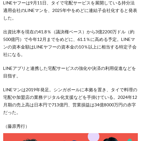
LINEヤフーは9月11日、タイで宅配サービスを展開している持分法
適用会社のLINEマンを、2025年中をめどに連結子会社化すると発表
した。
出資比率を現在の41.8％（議決権ベース）から3億2200万ドル（約
500億円）で今年12月までをめどに、61.1％に高める予定。LINEマ
ンの資本金額はLINEヤフーの資本金の10％以上に相当する特定子会
社になる。
LINEアプリと連携した宅配サービスの強化や決済の利用促進などを
目指す。
LINEマンは2019年発足。シンガポールに本拠を置き、タイで料理の
宅配や加盟店の業務デジタル化支援などを手掛けている。2024年12
月期の売上高は日本円で713億円、営業損益は34億8000万円の赤字
だった。
（藤原秀行）