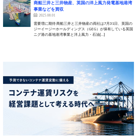
商船三井と三井物産、英国の洋上風力発電基地港湾
事業などを買収
2025.08.01
需要増に期待 商船三井と三井物産の両社は7月31日、英国の
ジーイージーホールディングス（GEG）が保有している英国
ニグ港の基地港湾事業と洋上風力・石油[…]