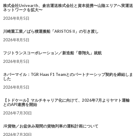
株式会社Univearth、倉吉運送株式会社と資本提携〜山陰エリアへ実運送
ネットワークを拡大〜
2026年8月5日
川崎重工業／ばら積運搬船「ARISTOS II」の引き渡し
2026年8月5日
フジトランスコーポレーション／新造船「蓉翔丸」就航
2026年8月5日
ネバーマイル：TGR Haas F1 Teamとのパートナーシップ契約を締結しま
した
2026年8月5日
【トドケール】マルチキャリア化に向けて、2026年7月よりヤマト運輸
とのAPI連携を開始
2026年7月30日
JR貨物／お盆休み期間の貨物列車の運転計画について
2026年7月30日