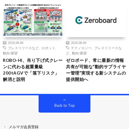
2026.08.06
2026.08.06
プレスリリースなど
,
ロボット
,
テクノロジー
,
プレスリリースな
動向/展望
ど
,
動向/展望
ROBO-HI、吊り下げ式クレー
ゼロボード、常に最新の情報
ンに代わる超重量級
共有が可能な“動的サプライヤ
200tAGVで「落下リスク」
ー管理”実現する新システムの
解消と説明
提供開始へ
Back to Top
メルマガ会員登録