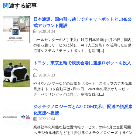
関連する記事
日本通運、国内引っ越しでチャットボットとLINE公
式アカウント開設
2020.01.24
コールセンターの人手不足に対応 日本通運は1月23日、国内
の引っ越しサービスに関し、AI（人工知能）を活用した自動
応答システム「チャットボット」を活用[…]
トヨタ、東京五輪で競技会場に運搬ロボットを投入
へ
2019.07.23
やりやハンマーなどの回収をサポート、スタッフの労力低減
目指す トヨタ自動車は7月22日、2020年の東京オリンピッ
ク・パラリンピックに向け、多様なロボ[…]
ジオテクノロジーズとAZ-COM丸和、配送の脱炭素
化支援へ提携
2022.10.04
業務効率化可能な新位置情報サービス、23年1月に全国展開
へ デジタル地図などを手掛けるジオテクノロジーズ（旧イン