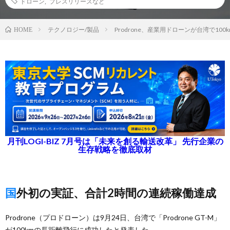
ドローン
,
プレスリリースなど
テクノロジー/製品
Prodrone、産業用ドローンが台湾で10
HOME
月刊LOGI-BIZ 7月号は「未来を創る輸送改革」 先行企業の
生存戦略を徹底取材
国外初の実証、合計2時間の連続稼働達成
Prodrone（プロドローン）は9月24日、台湾で「Prodrone GT-M」
が100kmの長距離飛行に成功したと発表した。