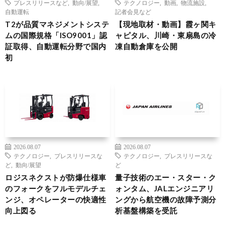
プレスリリースなど
,
動向/展望
,
テクノロジー
,
動画
,
物流施設
,
自動運転
記者会見など
T2が品質マネジメントシステ
【現地取材・動画】霞ヶ関キ
ムの国際規格「ISO9001」認
ャピタル、川崎・東扇島の冷
証取得、自動運転分野で国内
凍自動倉庫を公開
初
2026.08.07
2026.08.07
テクノロジー
,
プレスリリースな
テクノロジー
,
プレスリリースな
ど
,
動向/展望
ど
ロジスネクストが防爆仕様車
量子技術のエー・スター・ク
のフォークをフルモデルチェ
ォンタム、JALエンジニアリ
ンジ、オペレーターの快適性
ングから航空機の故障予測分
向上図る
析基盤構築を受託