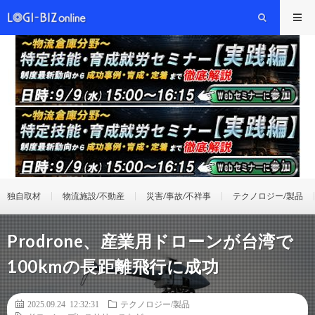
独自取材
物流施設/不動産
災害/事故/不祥事
テクノロジー/製品
Prodrone、産業用ドローンが台湾で
100kmの長距離飛行に成功
2025.09.24 12:32:31
テクノロジー/製品