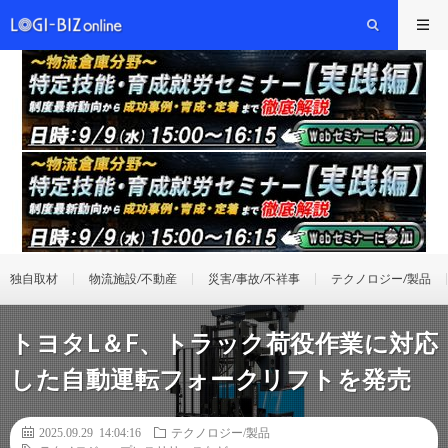
独自取材
物流施設/不動産
災害/事故/不祥事
テクノロジー/製品
トヨタL＆F、トラック荷役作業に対応
した自動運転フォークリフトを発売
2025.09.29 14:04:16
テクノロジー/製品