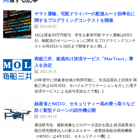
ヤマト運輸、宅配ドライバーの配達ルート効率化に
関するプログラミングコンテストを開催
2019.08.05
1位は賞金30万円授与、学生も参加可能 ヤマト運輸は8月2
日、輸配送のオペレーションに関するプログラミングコンテ
ストを同3日から18日まで開催すると発[…]
商船三井、船員向け決済サービス「MarTrust」導
入を決定
2023.10.31
24年度中に対象者全体が利用可能に、生活品質向上目指す 商
船三井は10月30日、モバイルアプリケーションを介した電子
決済サービスによる給与支給などで船[…]
経産省とNEDO、セキュリティー高め乗っ取りなど
防ぐ新型ドローンの試作機公開
2021.04.14
通信暗号化、撮影画像などのデータ流出を阻止 経済産業省と
国立研究開発法人の新エネルギー・産業技術総合開発機構
（NEDO）は4月13日、セキュリティー機[…]