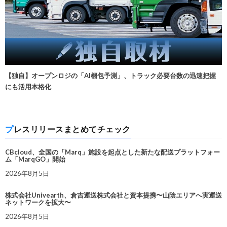
【独自】オープンロジの「AI梱包予測」、トラック必要台数の迅速把握
にも活用本格化
プレスリリースまとめてチェック
CBcloud、全国の「Marq」施設を起点とした新たな配送プラットフォー
ム「MarqGO」開始
2026年8月5日
株式会社Univearth、倉吉運送株式会社と資本提携〜山陰エリアへ実運送
ネットワークを拡大〜
2026年8月5日