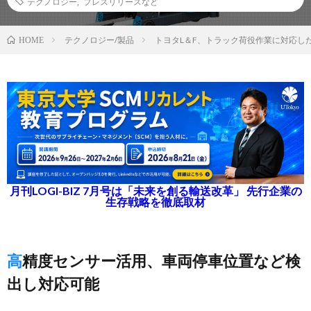
テクノロジー
,
プレスリリースなど
テクノロジー/製品
トヨタL＆F、トラック荷役作業に対応し
HOME
月刊LOGI-BIZ 7月号は「未来を創る輸送改革」 先行企業の
生存戦略を徹底取材
高精度センサー活用、車両停車位置など検
出し対応可能