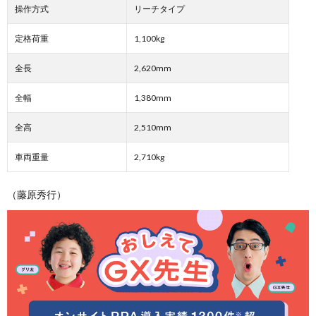
操作方式
リーチタイプ
定格荷重
1,100kg
全長
2,620mm
全幅
1,380mm
全高
2,510mm
車両重量
2,710kg
（藤原秀行）