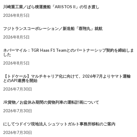
川崎重工業／ばら積運搬船「ARISTOS II」の引き渡し
2026年8月5日
フジトランスコーポレーション／新造船「蓉翔丸」就航
2026年8月5日
ネバーマイル：TGR Haas F1 Teamとのパートナーシップ契約を締結しま
した
2026年8月5日
【トドケール】マルチキャリア化に向けて、2026年7月よりヤマト運輸
とのAPI連携を開始
2026年7月30日
JR貨物／お盆休み期間の貨物列車の運転計画について
2026年7月30日
にしてつドイツ現地法人 シュツットガルト事務所移転のご案内
2026年7月30日