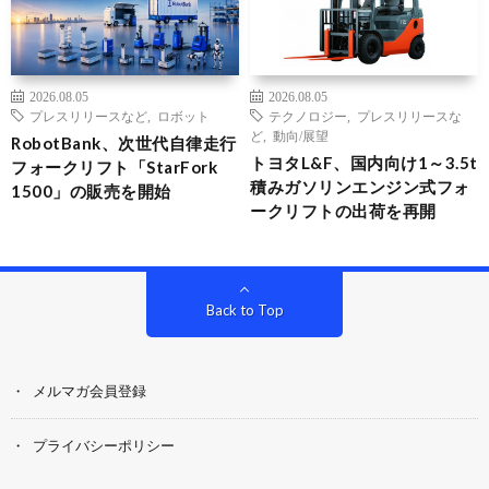
2026.08.05
2026.08.05
プレスリリースなど
,
ロボット
テクノロジー
,
プレスリリースな
ど
,
動向/展望
RobotBank、次世代自律走行
トヨタL&F、国内向け1～3.5t
フォークリフト「StarFork
積みガソリンエンジン式フォ
1500」の販売を開始
ークリフトの出荷を再開
Back to Top
メルマガ会員登録
プライバシーポリシー