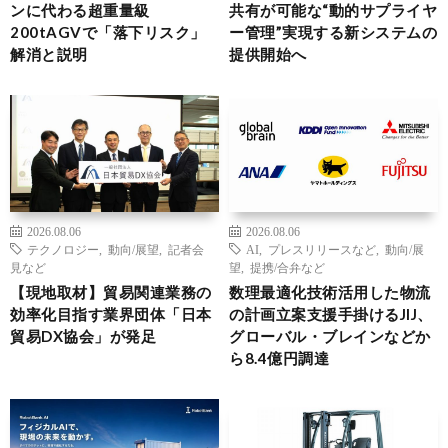
ンに代わる超重量級
共有が可能な“動的サプライヤ
200tAGVで「落下リスク」
ー管理”実現する新システムの
解消と説明
提供開始へ
2026.08.06
2026.08.06
テクノロジー
,
動向/展望
,
記者会
AI
,
プレスリリースなど
,
動向/展
見など
望
,
提携/合弁など
【現地取材】貿易関連業務の
数理最適化技術活用した物流
効率化目指す業界団体「日本
の計画立案支援手掛けるJIJ、
貿易DX協会」が発足
グローバル・ブレインなどか
ら8.4億円調達