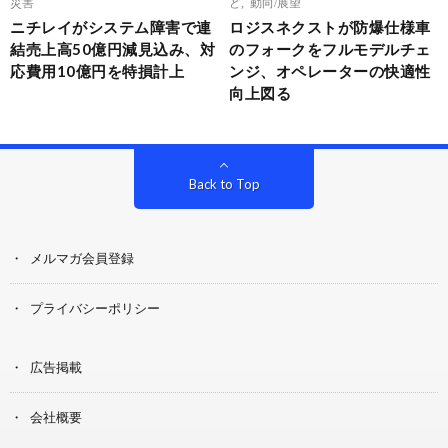
災害
ど
,
動向/展望
ニチレイがシステム障害で連
ロジスネクストが防爆仕様車
結売上高50億円減見込み、対
のフォークをフルモデルチェ
応費用10億円を特損計上
ンジ、オペレーターの快適性
向上図る
Back to Top
メルマガ会員登録
プライバシーポリシー
広告掲載
会社概要