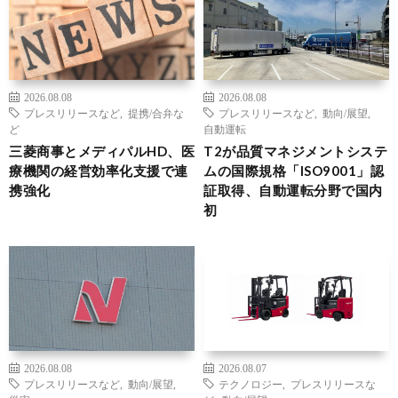
2026.08.08
2026.08.08
プレスリリースなど
,
提携/合弁な
プレスリリースなど
,
動向/展望
,
ど
自動運転
三菱商事とメディパルHD、医
T2が品質マネジメントシステ
療機関の経営効率化支援で連
ムの国際規格「ISO9001」認
携強化
証取得、自動運転分野で国内
初
2026.08.08
2026.08.07
プレスリリースなど
,
動向/展望
,
テクノロジー
,
プレスリリースな