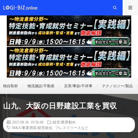
独自取材
物流施設/不動産
災害/事故/不祥事
テクノロジー/製品
山九、大阪の日野建設工業を買収
2025.09.30 19:56:48
経営/業界動向
M&A/事業買収/経営統合
,
プレスリリースなど