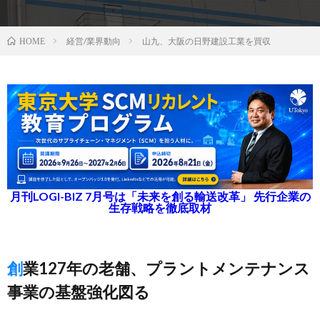
経営/業界動向
山九、大阪の日野建設工業を買収
HOME
月刊LOGI-BIZ 7月号は「未来を創る輸送改革」 先行企業の
生存戦略を徹底取材
創業127年の老舗、プラントメンテナンス
事業の基盤強化図る