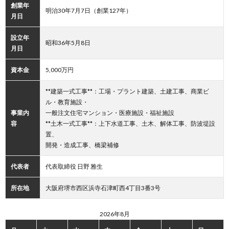
創業年
明治30年7月7日（創業127年）
月日
設立年
昭和36年5月8日
月日
資本金
5,000万円
**建築一式工事**：工場・プラント建築、土建工事、商業ビ
ル・教育施設・
事業内
一般注文住宅マンション・医療施設・福祉施設
容
**土木一式工事**：上下水道工事、土木、解体工事、防波堤設
置、
開発・造成工事、橋梁補修
代表者
代表取締役 日野 雅生
所在地
大阪府堺市西区浜寺石津町西4丁目3番3号
2026年8月