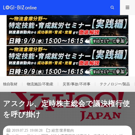
独自取材
物流施設/不動産
災害/事故/不祥事
テクノロジー/製品
アスクル、定時株主総会で議決権行使
を呼び掛け
2019.07.25 19:00:28
経営/業界動向