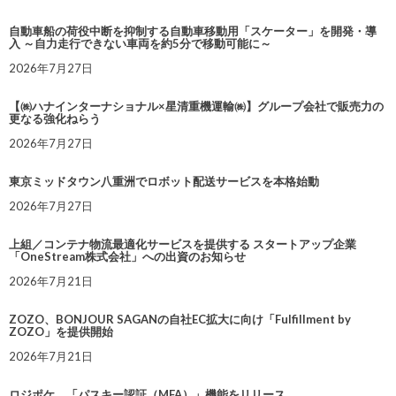
自動車船の荷役中断を抑制する自動車移動用「スケーター」を開発・導
入 ～自力走行できない車両を約5分で移動可能に～
2026年7月27日
【㈱ハナインターナショナル×星清重機運輸㈱】グループ会社で販売力の
更なる強化ねらう
2026年7月27日
東京ミッドタウン八重洲でロボット配送サービスを本格始動
2026年7月27日
上組／コンテナ物流最適化サービスを提供する スタートアップ企業
「OneStream株式会社」への出資のお知らせ
2026年7月21日
ZOZO、BONJOUR SAGANの自社EC拡大に向け「Fulfillment by
ZOZO」を提供開始
2026年7月21日
ロジポケ、「パスキー認証（MFA）」機能をリリース