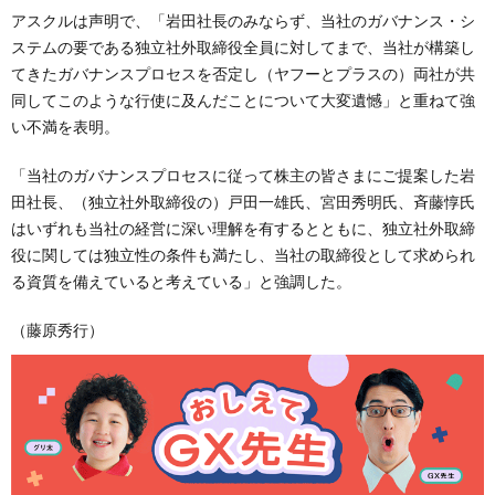
アスクルは声明で、「岩田社長のみならず、当社のガバナンス・シ
ステムの要である独立社外取締役全員に対してまで、当社が構築し
てきたガバナンスプロセスを否定し（ヤフーとプラスの）両社が共
同してこのような行使に及んだことについて大変遺憾」と重ねて強
い不満を表明。
「当社のガバナンスプロセスに従って株主の皆さまにご提案した岩
田社長、（独立社外取締役の）戸田一雄氏、宮田秀明氏、斉藤惇氏
はいずれも当社の経営に深い理解を有するとともに、独立社外取締
役に関しては独立性の条件も満たし、当社の取締役として求められ
る資質を備えていると考えている」と強調した。
（藤原秀行）