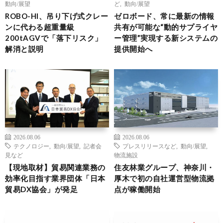
動向/展望
ど
,
動向/展望
ROBO-HI、吊り下げ式クレー
ゼロボード、常に最新の情報
ンに代わる超重量級
共有が可能な“動的サプライヤ
200tAGVで「落下リスク」
ー管理”実現する新システムの
解消と説明
提供開始へ
2026.08.06
2026.08.06
テクノロジー
,
動向/展望
,
記者会
プレスリリースなど
,
動向/展望
,
見など
物流施設
【現地取材】貿易関連業務の
住友林業グループ、神奈川・
効率化目指す業界団体「日本
厚木で初の自社運営型物流拠
貿易DX協会」が発足
点が稼働開始