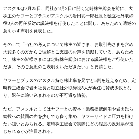
アスクルは7月25日、同社が8月2日に開く定時株主総会を前に、大
株主のヤフーとプラスがアスクルの岩田彰一郎社長と独立社外取締
役3人の再任反対の議決権を行使したことに関し、あらためて遺憾の
意を示す声明を発表した。
その上で「当社の考えについて株主の皆さま、お取引先さまを含め
大変多くの方からご理解とご支援のお声を頂戴している。あらため
て、株主の皆様さまには定時株主総会における議決権をご行使いた
だき、そのご意思のご表明をいただきたい」と要請した。
ヤフーとプラスのアスクル持ち株比率を足すと5割を超えるため、定
時株主総会で岩田社長と独立社外取締役3人が再任に賛成少数とな
り、退任に追い込まれるのが不可避な情勢。
ただ、アスクルとしてはヤフーとの資本・業務提携解消や岩田氏ら
続投への賛同の声を少しでも多く集め、ヤフーサイドに圧力を掛け
たい狙いとみられる。定時株主総会で実際にどの程度の反対票が投
じられるかが注目される。