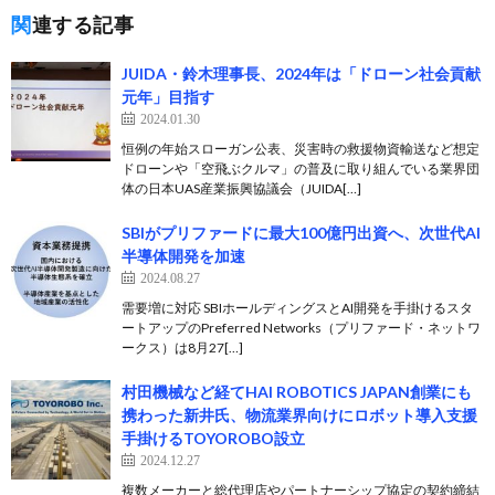
関連する記事
JUIDA・鈴木理事長、2024年は「ドローン社会貢献
元年」目指す
2024.01.30
恒例の年始スローガン公表、災害時の救援物資輸送など想定
ドローンや「空飛ぶクルマ」の普及に取り組んでいる業界団
体の日本UAS産業振興協議会（JUIDA[…]
SBIがプリファードに最大100億円出資へ、次世代AI
半導体開発を加速
2024.08.27
需要増に対応 SBIホールディングスとAI開発を手掛けるスタ
ートアップのPreferred Networks（プリファード・ネットワ
ークス）は8月27[…]
村田機械など経てHAI ROBOTICS JAPAN創業にも
携わった新井氏、物流業界向けにロボット導入支援
手掛けるTOYOROBO設立
2024.12.27
複数メーカーと総代理店やパートナーシップ協定の契約締結