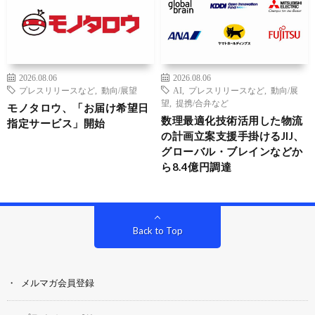
2026.08.06
2026.08.06
プレスリリースなど
,
動向/展望
AI
,
プレスリリースなど
,
動向/展
望
,
提携/合弁など
モノタロウ、「お届け希望日
数理最適化技術活用した物流
指定サービス」開始
の計画立案支援手掛けるJIJ、
グローバル・ブレインなどか
ら8.4億円調達
Back to Top
メルマガ会員登録