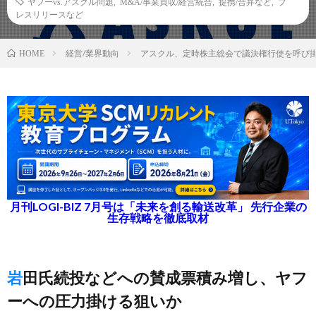
ヤフーvs.アスクル問題
,
M&A/事業買収/経営統合
,
提携/合弁など
,
プ
レスリリースなど
経営/業界動向
アスクル、定時株主総会で議決権行使を呼び
HOME
月刊LOGI-BIZ 7月号は「未来を創る輸送改革」 先行企業の
生存戦略を徹底取材
岩田氏続投などへの賛成票積み増し、ヤフ
ーへの圧力掛ける狙いか