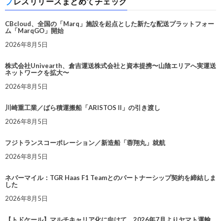
プレスリリースまとめてチェック
CBcloud、全国の「Marq」施設を起点とした新たな配送プラットフォー
ム「MarqGO」開始
2026年8月5日
株式会社Univearth、倉吉運送株式会社と資本提携〜山陰エリアへ実運送
ネットワークを拡大〜
2026年8月5日
川崎重工業／ばら積運搬船「ARISTOS II」の引き渡し
2026年8月5日
フジトランスコーポレーション／新造船「蓉翔丸」就航
2026年8月5日
ネバーマイル：TGR Haas F1 Teamとのパートナーシップ契約を締結しま
した
2026年8月5日
【トドケール】マルチキャリア化に向けて、2026年7月よりヤマト運輸