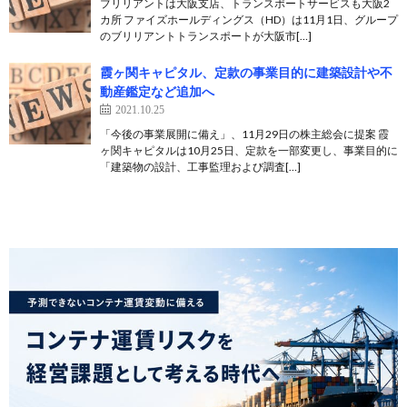
ブリリアントは大阪支店、トランスポートサービスも大阪2
カ所 ファイズホールディングス（HD）は11月1日、グループ
のブリリアントトランスポートが大阪市[…]
霞ヶ関キャピタル、定款の事業目的に建築設計や不
動産鑑定など追加へ
2021.10.25
「今後の事業展開に備え」、11月29日の株主総会に提案 霞
ヶ関キャピタルは10月25日、定款を一部変更し、事業目的に
「建築物の設計、工事監理および調査[…]