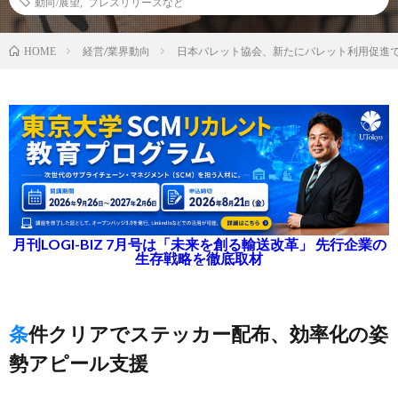
動向/展望
,
プレスリリースなど
経営/業界動向
日本パレット協会、新たにパレット利用促進
HOME
月刊LOGI-BIZ 7月号は「未来を創る輸送改革」 先行企業の
生存戦略を徹底取材
条件クリアでステッカー配布、効率化の姿
勢アピール支援