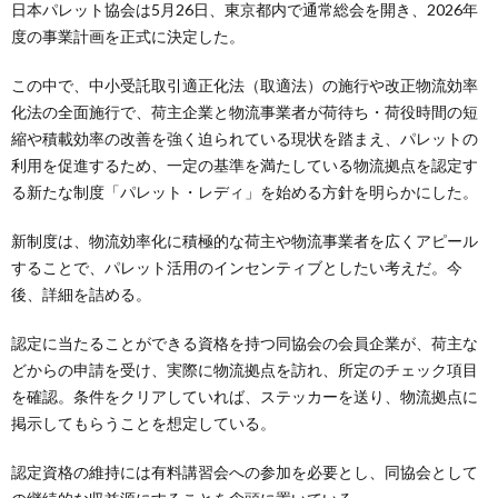
日本パレット協会は5月26日、東京都内で通常総会を開き、2026年
度の事業計画を正式に決定した。
この中で、中小受託取引適正化法（取適法）の施行や改正物流効率
化法の全面施行で、荷主企業と物流事業者が荷待ち・荷役時間の短
縮や積載効率の改善を強く迫られている現状を踏まえ、パレットの
利用を促進するため、一定の基準を満たしている物流拠点を認定す
る新たな制度「パレット・レディ」を始める方針を明らかにした。
新制度は、物流効率化に積極的な荷主や物流事業者を広くアピール
することで、パレット活用のインセンティブとしたい考えだ。今
後、詳細を詰める。
認定に当たることができる資格を持つ同協会の会員企業が、荷主な
どからの申請を受け、実際に物流拠点を訪れ、所定のチェック項目
を確認。条件をクリアしていれば、ステッカーを送り、物流拠点に
掲示してもらうことを想定している。
認定資格の維持には有料講習会への参加を必要とし、同協会として