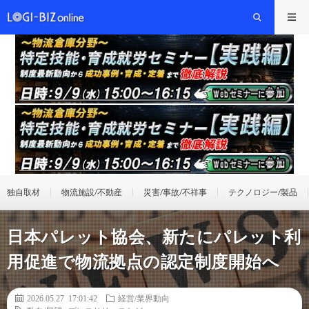
独自取材
物流施設/不動産
災害/事故/不祥事
テクノロジー/製品
日本パレット協会、新たにパレット利
用促進で物流拠点の認定制度開始へ
2026.05.27 17:01:42
経営/業界動向