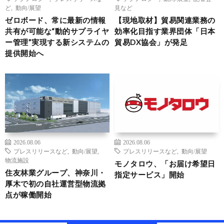
ど
,
動向/展望
見など
ゼロボード、常に最新の情報
【現地取材】貿易関連業務の
共有が可能な“動的サプライヤ
効率化目指す業界団体「日本
ー管理”実現する新システムの
貿易DX協会」が発足
提供開始へ
2026.08.06
2026.08.06
プレスリリースなど
,
動向/展望
,
プレスリリースなど
,
動向/展望
物流施設
モノタロウ、「お届け希望日
住友林業グループ、神奈川・
指定サービス」開始
厚木で初の自社運営型物流拠
点が稼働開始