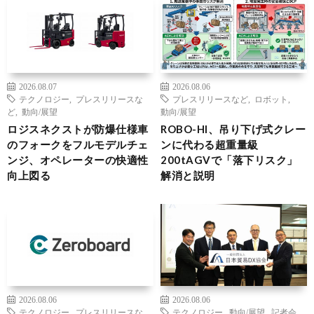
2026.08.07
2026.08.06
テクノロジー
,
プレスリリースな
プレスリリースなど
,
ロボット
,
ど
,
動向/展望
動向/展望
ロジスネクストが防爆仕様車
ROBO-HI、吊り下げ式クレー
のフォークをフルモデルチェ
ンに代わる超重量級
ンジ、オペレーターの快適性
200tAGVで「落下リスク」
向上図る
解消と説明
2026.08.06
2026.08.06
テクノロジー
,
プレスリリースな
テクノロジー
,
動向/展望
,
記者会