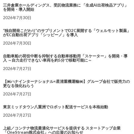
三井倉庫ホールディングス、受託物流業務に 「生成AI出荷検品アプリ」
を開発・導入開始
2026年7月30日
“独自開発こだわり”のサプリメントでD2C展開する「ウェルモット製薬」
がEC自動出荷アプリ「シッピーノ」を導入
2026年7月30日
自動車船の荷役中断を抑制する自動車移動用「スケーター」を開発・導
入 ～自力走行できない車両を約5分で移動可能に～
2026年7月27日
【㈱ハナインターナショナル×星清重機運輸㈱】グループ会社で販売力の
更なる強化ねらう
2026年7月27日
東京ミッドタウン八重洲でロボット配送サービスを本格始動
2026年7月27日
上組／コンテナ物流最適化サービスを提供する スタートアップ企業
「OneStream株式会社」への出資のお知らせ