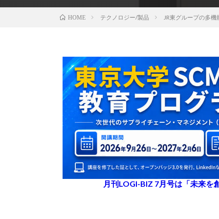
テクノロジー/製品
JR東グループの多
HOME
月刊LOGI-BIZ 7月号は「未