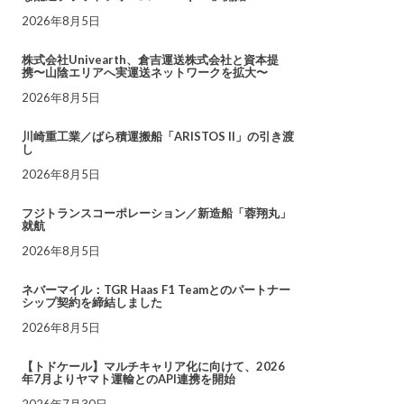
2026年8月5日
株式会社Univearth、倉吉運送株式会社と資本提
携〜山陰エリアへ実運送ネットワークを拡大〜
2026年8月5日
川崎重工業／ばら積運搬船「ARISTOS II」の引き渡
し
2026年8月5日
フジトランスコーポレーション／新造船「蓉翔丸」
就航
2026年8月5日
ネバーマイル：TGR Haas F1 Teamとのパートナー
シップ契約を締結しました
2026年8月5日
【トドケール】マルチキャリア化に向けて、2026
年7月よりヤマト運輸とのAPI連携を開始
2026年7月30日