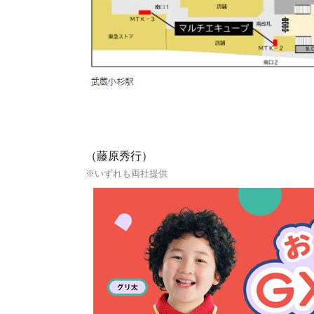
（藤原秀行）
※いずれも両社提供