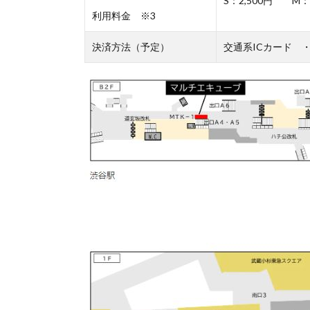
S：2,500円 M：2
利用料金 ※3
決済方法（予定）
交通系ICカード 