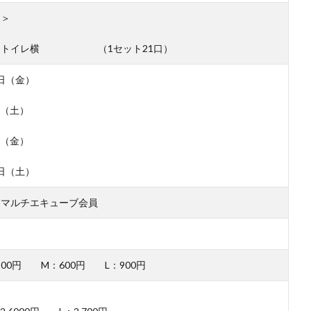
線＞
内トイレ横 （1セット21口）
日（金）
日（土）
日（金）
日（土）
・マルチエキューブ会員
500円 M：600円 L：900円