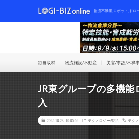
物流不動産,ロボット,ドロ
独自取材
物流施設/不動産
災害/事故/不祥
JR東グループの多機能
入
2025.10.23 19:05:54
テクノロジー/製品
テクノ