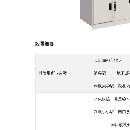
設置概要
＜田園都市線＞
設置場所（台数）
渋谷駅 地下2階A
駒沢大学駅 改札
＜東横線・目黒線
武蔵小杉駅 南口
南口改札外東急