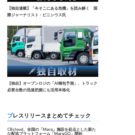
【独自連載】「今そこにある危機」を読み解く 国
際ジャーナリスト・ビニシウス氏
【独自】オープンロジの「AI梱包予測」、トラック
必要台数の迅速把握にも活用本格化
プレスリリースまとめてチェック
CBcloud、全国の「Marq」施設を起点とした新た
な配送プラットフォーム「MarqGO」開始