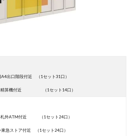
4出口階段付近 （1セット31口）
内精算機付近 （1セット14口）
＞
改札外ATM付近 （1セット24口）
ストア付近 （1セット24口）