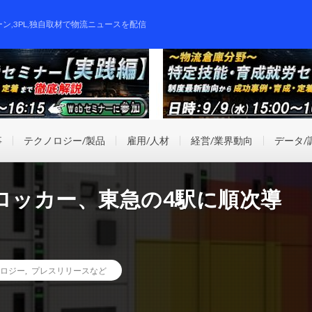
ーン,3PL,独自取材で物流ニュースを配信
事
テクノロジー/製品
雇用/人材
経営/業界動向
データ/
ロッカー、東急の4駅に順次導
ロジー
,
プレスリリースなど