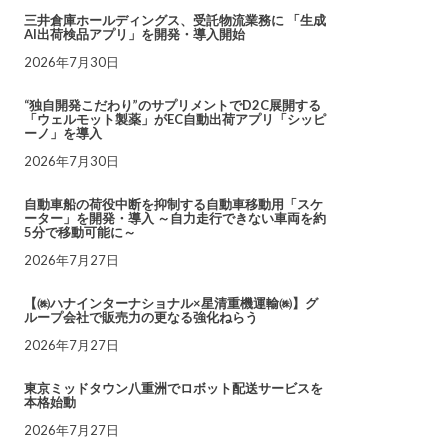
三井倉庫ホールディングス、受託物流業務に 「生成
AI出荷検品アプリ」を開発・導入開始
2026年7月30日
“独自開発こだわり”のサプリメントでD2C展開する
「ウェルモット製薬」がEC自動出荷アプリ「シッピ
ーノ」を導入
2026年7月30日
自動車船の荷役中断を抑制する自動車移動用「スケ
ーター」を開発・導入 ～自力走行できない車両を約
5分で移動可能に～
2026年7月27日
【㈱ハナインターナショナル×星清重機運輸㈱】グ
ループ会社で販売力の更なる強化ねらう
2026年7月27日
東京ミッドタウン八重洲でロボット配送サービスを
本格始動
2026年7月27日