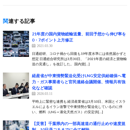
関連する記事
21年度の国内貨物総輸送量、前回予想から伸び率を
0・7ポイント上方修正
2021.03.30
日通総研、コロナ禍から回復も19年度水準には依然届かずと
想定 日通総合研究所は3月30日、「2021年度の経済と貨物輸
送の見通し」を改訂した。 国内貨[…]
経産省が中東情勢緊迫化受けLNG安定供給確保へ電
力・ガス事業者らと官民連絡会議開催、情報共有強
化など確認
2026.03.11
平時上に緊密な連携も 経済産業省は3月10日、米国とイスラ
エルによるイラン攻撃で中東情勢が緊迫化しているのに伴
い、燃料（LNG＝液化天然ガス）の安定供[…]
【災害】千葉県内の一部高速道の通行止めや速度規
制、10日昼ごろまでに全て解除