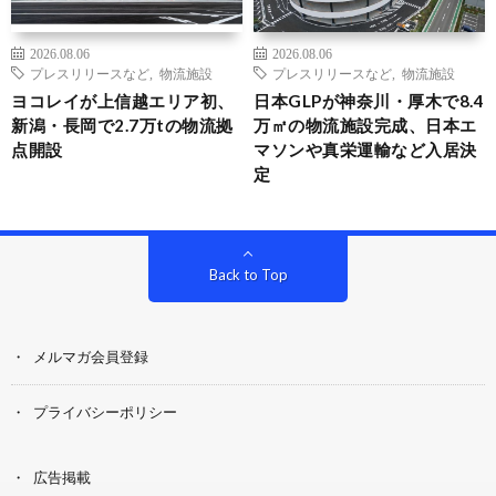
2026.08.06
2026.08.06
プレスリリースなど
,
物流施設
プレスリリースなど
,
物流施設
ヨコレイが上信越エリア初、
日本GLPが神奈川・厚木で8.4
新潟・長岡で2.7万tの物流拠
万㎡の物流施設完成、日本エ
点開設
マソンや真栄運輸など入居決
定
Back to Top
メルマガ会員登録
プライバシーポリシー
広告掲載