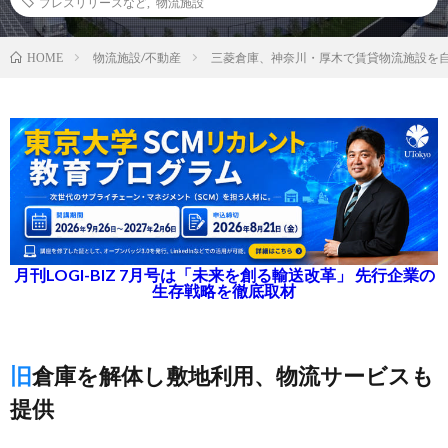
プレスリリースなど
,
物流施設
物流施設/不動産
三菱倉庫、神奈川・厚木で賃貸物流施設を
HOME
月刊LOGI-BIZ 7月号は「未来を創る輸送改革」 先行企業の
生存戦略を徹底取材
旧倉庫を解体し敷地利用、物流サービスも
提供