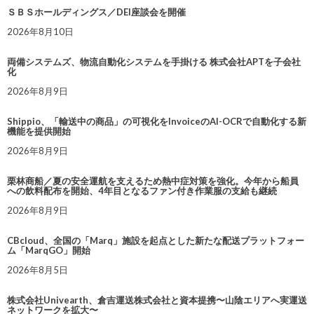
ＳＢＳホールディングス／DEI座談会を開催
2026年8月10日
両備システムズ、物流自動化システムを手掛ける 株式会社APTを子会社
化
2026年8月9日
Shippio、「輸送中の商品」の可視化をInvoiceのAI-OCRで自動化する新
機能を提供開始
2026年8月9日
栗林商船／夏の安全運航を支えるため熱中症対策を強化。今年から船員
への飲料配布を開始、4年目となるファン付き作業服の支給も継続
2026年8月9日
CBcloud、全国の「Marq」施設を起点とした新たな配送プラットフォー
ム「MarqGO」開始
2026年8月5日
株式会社Univearth、倉吉運送株式会社と資本提携〜山陰エリアへ実運送
ネットワークを拡大〜