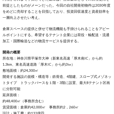
前提としたものがメーンだった。今回の自社開発初物件は2030年度
をめどに売却することを目指しており、投資回収速度と資産効率を
一層向上させたい考え。
倉庫スペースの提供と併せて物流機能も手掛けられることをアピー
ルポイントにする。希望するテナント企業には荷役・輸配送・流通
加工・国際輸送などの物流サービスを提供する。
開発の概要
所在地：神奈川県平塚市大神（新東名高速「厚木南IC」から約
1.3km、東名高速道路「厚木IC」から約3㎞）
敷地面積：約24,300㎡
開発する施設の規模・構造等：鉄骨造、4階建、スロープ式メゾネッ
トタイプ トラックバースを１階・3階に設置、最大8テナント区画
に分割可能
延床面積：
約48,400㎡（事務所含む）
賃貸面積：倉庫約42,000㎡ 事務所約2，260㎡
設計・施工費：約132億円