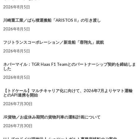
2026年8月5日
川崎重工業／ばら積運搬船「ARISTOS II」の引き渡し
2026年8月5日
フジトランスコーポレーション／新造船「蓉翔丸」就航
2026年8月5日
ネバーマイル：TGR Haas F1 Teamとのパートナーシップ契約を締結しま
した
2026年8月5日
【トドケール】マルチキャリア化に向けて、2026年7月よりヤマト運輸
とのAPI連携を開始
2026年7月30日
JR貨物／お盆休み期間の貨物列車の運転計画について
2026年7月30日
にしてつドイツ現地法人 シュツットガルト事務所移転のご案内