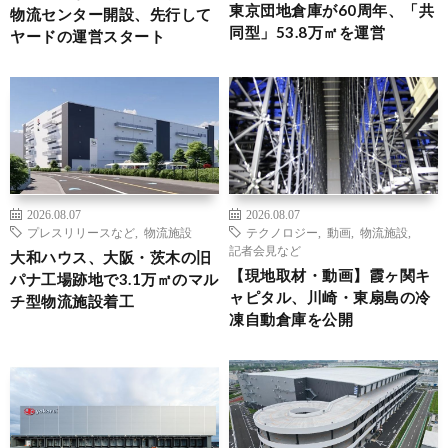
東京団地倉庫が60周年、「共
物流センター開設、先行して
同型」53.8万㎡を運営
ヤードの運営スタート
2026.08.07
2026.08.07
プレスリリースなど
,
物流施設
テクノロジー
,
動画
,
物流施設
,
記者会見など
大和ハウス、大阪・茨木の旧
【現地取材・動画】霞ヶ関キ
パナ工場跡地で3.1万㎡のマル
ャピタル、川崎・東扇島の冷
チ型物流施設着工
凍自動倉庫を公開