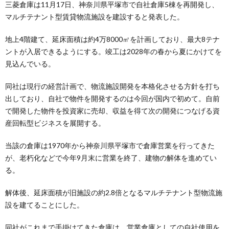
三菱倉庫は11月17日、神奈川県平塚市で自社倉庫5棟を再開発し、
マルチテナント型賃貸物流施設を建設すると発表した。
地上4階建て、延床面積は約4万8000㎡を計画しており、最大8テナ
ントが入居できるようにする。竣工は2028年の春から夏にかけてを
見込んでいる。
同社は現行の経営計画で、物流施設開発を本格化させる方針を打ち
出しており、自社で物件を開発するのは今回が国内で初めて。自前
で開発した物件を投資家に売却、収益を得て次の開発につなげる資
産回転型ビジネスを展開する。
当該の倉庫は1970年から神奈川県平塚市で倉庫営業を行ってきた
が、老朽化などで今年9月末に営業を終了、建物の解体を進めてい
る。
解体後、延床面積が旧施設の約2.8倍となるマルチテナント型物流施
設を建てることにした。
同社がこれまで手掛けてきた倉庫は、営業倉庫としての自社使用を