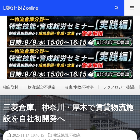
独自取材
物流施設/不動産
災害/事故/不祥事
テクノロジー/製品
三菱倉庫、神奈川・厚木で賃貸物流施
設を自社初開発へ
2025.11.17 10:46:15
物流施設/不動産