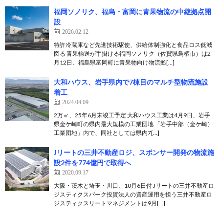
福岡ソノリク、福島・富岡に青果物流の中継拠点開
設
2026.02.12
特許冷蔵庫など先進技術駆使、供給体制強化と食品ロス低減
図る 青果輸送が手掛ける福岡ソノリク（佐賀県鳥栖市）は2
月12日、福島県富岡町に青果物向け物流拠[…]
大和ハウス、岩手県内で7棟目のマルチ型物流施設
着工
2024.04.09
2万㎡、25年6月末竣工予定 大和ハウス工業は4月9日、岩手
県金ケ崎町の県内最大規模の工業団地 「岩手中部（金ケ崎）
工業団地」内で、同社としては県内7[…]
Jリートの三井不動産ロジ、スポンサー開発の物流施
設2件を774億円で取得へ
2020.09.17
大阪・茨木と埼玉・川口、10月6日付 Jリートの三井不動産ロ
ジスティクスパーク投資法人の資産運用を担う三井不動産ロ
ジスティクスリートマネジメントは9月[…]