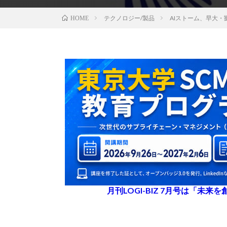
テクノロジー/製品
AIストーム、早大・
HOME
月刊LOGI-BIZ 7月号は「未