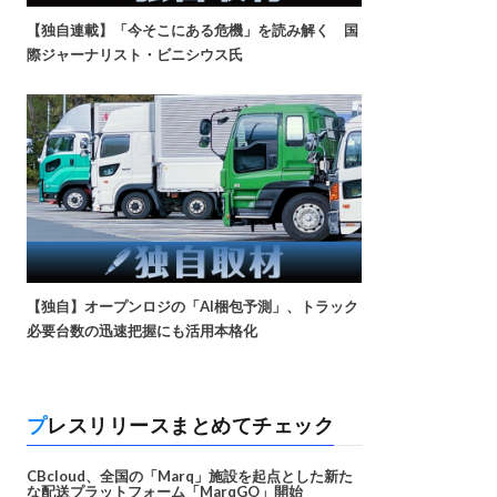
【独自連載】「今そこにある危機」を読み解く 国
際ジャーナリスト・ビニシウス氏
【独自】オープンロジの「AI梱包予測」、トラック
必要台数の迅速把握にも活用本格化
プレスリリースまとめてチェック
CBcloud、全国の「Marq」施設を起点とした新た
な配送プラットフォーム「MarqGO」開始