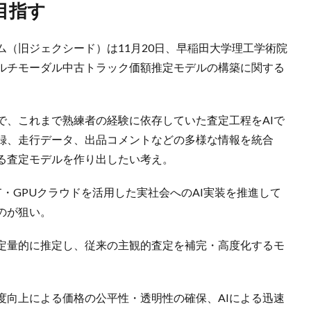
目指す
ム（旧ジェクシード）は11月20日、早稲田大学理工学術院
マルチモーダル中古トラック価額推定モデルの構築に関する
で、これまで熟練者の経験に依存していた査定工程をAIで
録、走行データ、出品コメントなどの多様な情報を統合
ある査定モデルを作り出したい考え。
oT・GPUクラウドを活用した実社会へのAI実装を推進して
のが狙い。
を定量的に推定し、従来の主観的査定を補完・高度化するモ
度向上による価格の公平性・透明性の確保、AIによる迅速