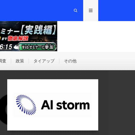
調査
政策
タイアップ
その他