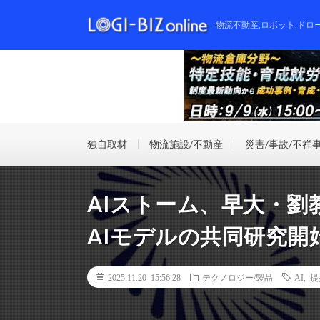
物流不動産,ロボット,ドロ
独自取材
物流施設/不動産
災害/事故/不祥
AIストーム、早大・劉
AIモデルの共同研究開
2025.11.20 15:56:28
テクノロジー/製品
AI
,
提