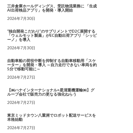
三井倉庫ホールディングス、受託物流業務に 「生成
AI出荷検品アプリ」を開発・導入開始
2026年7月30日
“独自開発こだわり”のサプリメントでD2C展開する
「ウェルモット製薬」がEC自動出荷アプリ「シッピ
ーノ」を導入
2026年7月30日
自動車船の荷役中断を抑制する自動車移動用「スケ
ーター」を開発・導入 ～自力走行できない車両を約
5分で移動可能に～
2026年7月27日
【㈱ハナインターナショナル×星清重機運輸㈱】グ
ループ会社で販売力の更なる強化ねらう
2026年7月27日
東京ミッドタウン八重洲でロボット配送サービスを
本格始動
2026年7月27日