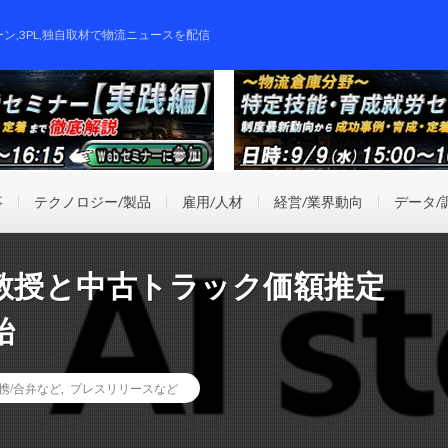
ーン,3PL,独自取材で物流ニュースを配信
事
テクノロジー/製品
雇用/人材
経営/業界動向
データ/
教授と中古トラック価額推定
始
携/合弁など
,
プレスリリースなど