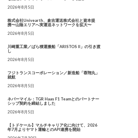
2026年8月5日
株式会社Univearth、倉吉運送株式会社と資本提
携〜山陰エリアへ実運送ネットワークを拡大〜
2026年8月5日
川崎重工業／ばら積運搬船「ARISTOS II」の引き渡
し
2026年8月5日
フジトランスコーポレーション／新造船「蓉翔丸」
就航
2026年8月5日
ネバーマイル：TGR Haas F1 Teamとのパートナー
シップ契約を締結しました
2026年8月5日
【トドケール】マルチキャリア化に向けて、2026
年7月よりヤマト運輸とのAPI連携を開始
2026年7月30日