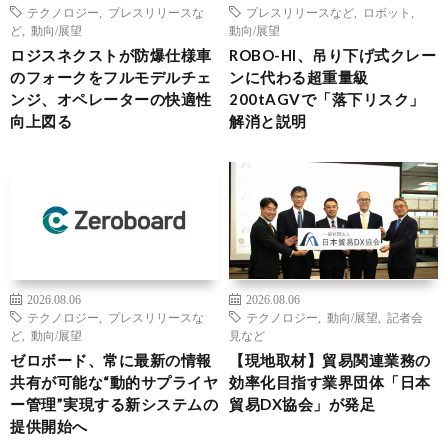
テクノロジー
,
プレスリリースな
プレスリリースなど
,
ロボット
,
ど
,
動向/展望
動向/展望
ロジスネクストが防爆仕様車
ROBO-HI、吊り下げ式クレー
のフォークをフルモデルチェ
ンに代わる超重量級
ンジ、オペレーターの快適性
200tAGVで「落下リスク」
向上図る
解消と説明
2026.08.06
2026.08.06
テクノロジー
,
プレスリリースな
テクノロジー
,
動向/展望
,
記者会
ど
,
動向/展望
見など
ゼロボード、常に最新の情報
【現地取材】貿易関連業務の
共有が可能な“動的サプライヤ
効率化目指す業界団体「日本
ー管理”実現する新システムの
貿易DX協会」が発足
提供開始へ