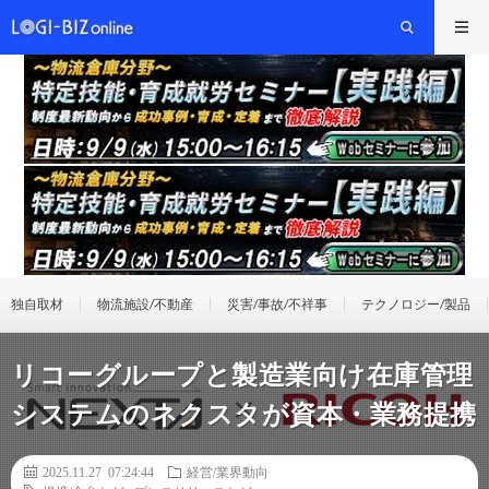
独自取材
物流施設/不動産
災害/事故/不祥事
テクノロジー/製品
リコーグループと製造業向け在庫管理
システムのネクスタが資本・業務提携
2025.11.27 07:24:44
経営/業界動向