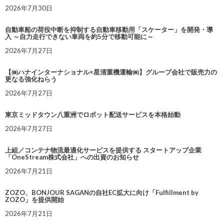
2026年7月30日
自動車船の荷役中断を抑制する自動車移動用「スケーター」を開発・導
入 ～自力走行できない車両を約5分で移動可能に～
2026年7月27日
【㈱ハナインターナショナル×星清重機運輸㈱】グループ会社で販売力の
更なる強化ねらう
2026年7月27日
東京ミッドタウン八重洲でロボット配送サービスを本格始動
2026年7月27日
上組／コンテナ物流最適化サービスを提供する スタートアップ企業
「OneStream株式会社」への出資のお知らせ
2026年7月21日
ZOZO、BONJOUR SAGANの自社EC拡大に向け「Fulfillment by
ZOZO」を提供開始
2026年7月21日