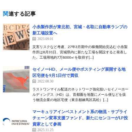
関連する記事
小糸製作所が東北初、宮城・名取に自動車ランプの
新工場設置へ
2023.09.01
災害リスクなど考慮、27年3月期中の稼働開始見込む 小糸製
作所は8月31日、宮城県内に新たな工場を開設すると発表し
た。工場用地約7万8000㎡を取得す[…]
セイノーHD、メール便やポスティング展開する地
区宅便を9月1日付で買収
2022.08.30
ラストワンマイル配送のネットワーク強化狙い セイノーホー
ルディングス（HD）は、首都圏を地盤にメール便などを扱
う物流企業の地区宅便（東京都練馬区高松）[…]
マーキュリアインベストメント系の物流・サプライ
チェーン変革支援ファンド、新たにセンコーがLP投
資家として参画
2025.11.25