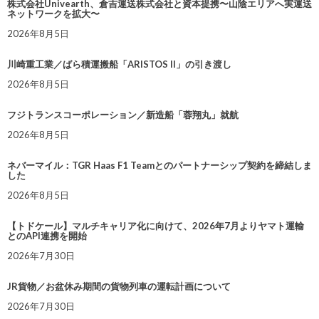
株式会社Univearth、倉吉運送株式会社と資本提携〜山陰エリアへ実運送
ネットワークを拡大〜
2026年8月5日
川崎重工業／ばら積運搬船「ARISTOS II」の引き渡し
2026年8月5日
フジトランスコーポレーション／新造船「蓉翔丸」就航
2026年8月5日
ネバーマイル：TGR Haas F1 Teamとのパートナーシップ契約を締結しま
した
2026年8月5日
【トドケール】マルチキャリア化に向けて、2026年7月よりヤマト運輸
とのAPI連携を開始
2026年7月30日
JR貨物／お盆休み期間の貨物列車の運転計画について
2026年7月30日