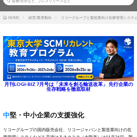
提携/合弁など
,
プレスリリースなど
経営/業界動向
リコーグループと製造業向け在庫管理システ
HOME
月刊LOGI-BIZ 7月号は「未来を創る輸送改革」 先行企業の
生存戦略を徹底取材
中堅・中小企業の支援強化
リコーグループの国内販売会社、リコージャパンと製造業向けの在
庫管理システムなどを手掛けるネクスタ（大阪市）は11月26日、製