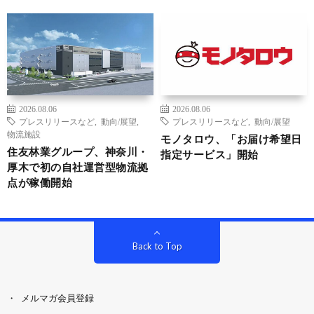
2026.08.06
2026.08.06
プレスリリースなど
,
動向/展望
,
プレスリリースなど
,
動向/展望
物流施設
モノタロウ、「お届け希望日
住友林業グループ、神奈川・
指定サービス」開始
厚木で初の自社運営型物流拠
点が稼働開始
Back to Top
メルマガ会員登録