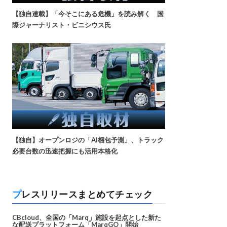
【独自連載】「今そこにある危機」を読み解く 国
際ジャーナリスト・ビニシウス氏
【独自】オープンロジの「AI梱包予測」、トラック
必要台数の迅速把握にも活用本格化
プレスリリースまとめてチェック
CBcloud、全国の「Marq」施設を起点とした新た
な配送プラットフォーム「MarqGO」開始