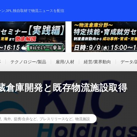
ーン,3PL,独自取材で物流ニュースを配信
事
テクノロジー/製品
雇用/人材
経営/業界動向
データ/
冷蔵倉庫開発と既存物流施設取得
望
,
海外
,
提携/合弁など
,
プレスリリースなど
,
物流施設