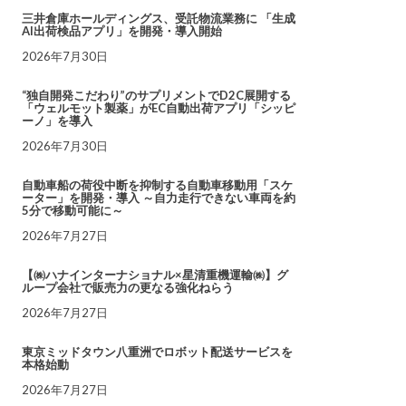
三井倉庫ホールディングス、受託物流業務に 「生成
AI出荷検品アプリ」を開発・導入開始
2026年7月30日
“独自開発こだわり”のサプリメントでD2C展開する
「ウェルモット製薬」がEC自動出荷アプリ「シッピ
ーノ」を導入
2026年7月30日
自動車船の荷役中断を抑制する自動車移動用「スケ
ーター」を開発・導入 ～自力走行できない車両を約
5分で移動可能に～
2026年7月27日
【㈱ハナインターナショナル×星清重機運輸㈱】グ
ループ会社で販売力の更なる強化ねらう
2026年7月27日
東京ミッドタウン八重洲でロボット配送サービスを
本格始動
2026年7月27日