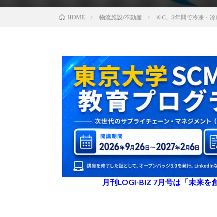
物流施設/不動産
KIC、3年間で冷凍・
HOME
月刊LOGI-BIZ 7月号は「未