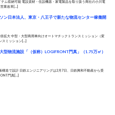
アイテム収納可能 電設資材・住設機器・家電製品を取り扱う商社の小川電
営業改革[…]
ソン日本法人、東京・八王子で新たな物流センター稼働開
4倍拡大 中型・大型商用車向けオートマチックトランスミッション（変
スミッション[…]
型物流施設「（仮称）LOGIFRONT門真」（1.75万㎡）
振構造で設計 日鉄エンジニアリングは2月7日、日鉄興和不動産から受
NT門真[…]