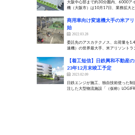
大阪中心部まで約30分圏内、6000
機（大阪市）は10月17日、業務拡大と
商用車向け変速機大手の米アリ
始
2022.03.28
委託先のアスカテクノス、出荷量を1.
速機）の世界最大手、米アリソントラン
【着工短信】日鉄興和不動産の大
23年12月末竣工予定
2023.02.09
日鉄エンジが施工、独自技術使った制
注した大型物流施設「（仮称）LOGIFRO