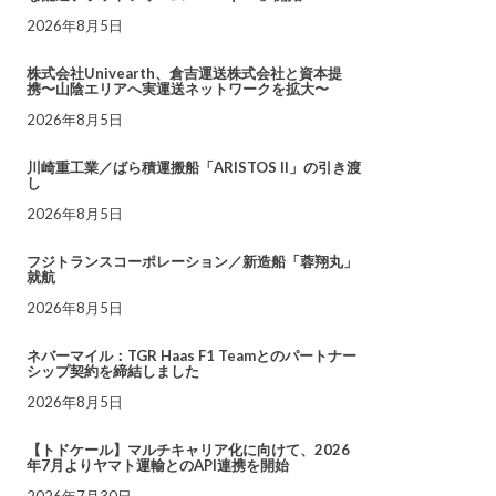
2026年8月5日
株式会社Univearth、倉吉運送株式会社と資本提
携〜山陰エリアへ実運送ネットワークを拡大〜
2026年8月5日
川崎重工業／ばら積運搬船「ARISTOS II」の引き渡
し
2026年8月5日
フジトランスコーポレーション／新造船「蓉翔丸」
就航
2026年8月5日
ネバーマイル：TGR Haas F1 Teamとのパートナー
シップ契約を締結しました
2026年8月5日
【トドケール】マルチキャリア化に向けて、2026
年7月よりヤマト運輸とのAPI連携を開始
2026年7月30日