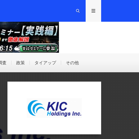
調査
政策
タイアップ
その他