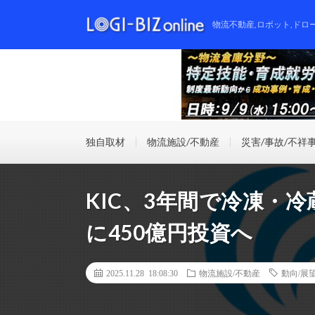
物流不動産,ロボット,ドロ
独自取材
物流施設/不動産
災害/事故/不祥
KIC、3年間で冷凍・
に450億円投資へ
2025.11.28 18:08:30
物流施設/不動産
動向/展