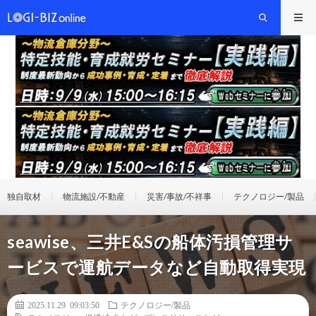
独自取材
物流施設/不動産
災害/事故/不祥事
テクノロジー/製品
seawise、三井E&Sの船体汚損管理サ
ービスで運航データなど自動取得実現
2025.11.29 09:03:50
テクノロジー/製品