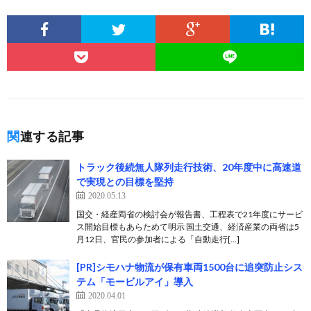
関連する記事
トラック後続無人隊列走行技術、20年度中に高速道
で実現との目標を堅持
2020.05.13
国交・経産両省の検討会が報告書、工程表で21年度にサービ
ス開始目標もあらためて明示 国土交通、経済産業の両省は5
月12日、官民の参加者による「自動走行[…]
[PR]シモハナ物流が保有車両1500台に追突防止シス
テム「モービルアイ」導入
2020.04.01