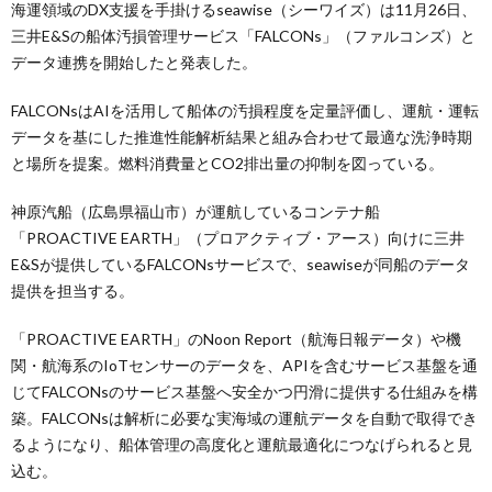
海運領域のDX支援を手掛けるseawise（シーワイズ）は11月26日、
三井E&Sの船体汚損管理サービス「FALCONs」（ファルコンズ）と
データ連携を開始したと発表した。
FALCONsはAIを活用して船体の汚損程度を定量評価し、運航・運転
データを基にした推進性能解析結果と組み合わせて最適な洗浄時期
と場所を提案。燃料消費量とCO2排出量の抑制を図っている。
神原汽船（広島県福山市）が運航しているコンテナ船
「PROACTIVE EARTH」（プロアクティブ・アース）向けに三井
E&Sが提供しているFALCONsサービスで、seawiseが同船のデータ
提供を担当する。
「PROACTIVE EARTH」のNoon Report（航海日報データ）や機
関・航海系のIoTセンサーのデータを、APIを含むサービス基盤を通
じてFALCONsのサービス基盤へ安全かつ円滑に提供する仕組みを構
築。FALCONsは解析に必要な実海域の運航データを自動で取得でき
るようになり、船体管理の高度化と運航最適化につなげられると見
込む。