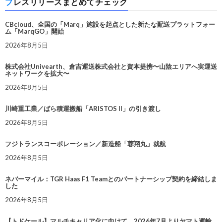
プレスリリースまとめてチェック
CBcloud、全国の「Marq」施設を起点とした新たな配送プラットフォー
ム「MarqGO」開始
2026年8月5日
株式会社Univearth、倉吉運送株式会社と資本提携〜山陰エリアへ実運送
ネットワークを拡大〜
2026年8月5日
川崎重工業／ばら積運搬船「ARISTOS II」の引き渡し
2026年8月5日
フジトランスコーポレーション／新造船「蓉翔丸」就航
2026年8月5日
ネバーマイル：TGR Haas F1 Teamとのパートナーシップ契約を締結しま
した
2026年8月5日
【トドケール】マルチキャリア化に向けて、2026年7月よりヤマト運輸