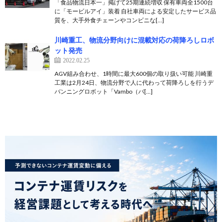
「食品物流日本一」掲げて25期連続増収 保有車両全1500台
に「モービルアイ」装着 自社車両による安定したサービス品
質を、大手外食チェーンやコンビニな[…]
川崎重工、物流分野向けに混載対応の荷降ろしロボ
ット発売
2022.02.25
AGV組み合わせ、1時間に最大600個の取り扱い可能 川崎重
工業は2月24日、物流分野で人に代わって荷降ろしを行うデ
バンニングロボット「Vambo（バ[…]