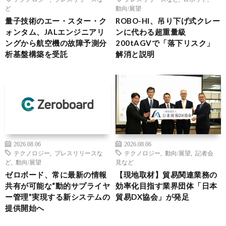
ど
動向/展望
量子技術のエー・スター・ク
ROBO-HI、吊り下げ式クレー
ォンタム、JALエンジニアリ
ンに代わる超重量級
ングから航空機の故障予測分
200tAGVで「落下リスク」
析基盤構築を受託
解消と説明
2026.08.06
2026.08.06
テクノロジー
,
プレスリリースな
テクノロジー
,
動向/展望
,
記者会
ど
,
動向/展望
見など
ゼロボード、常に最新の情報
【現地取材】貿易関連業務の
共有が可能な“動的サプライヤ
効率化目指す業界団体「日本
ー管理”実現する新システムの
貿易DX協会」が発足
提供開始へ