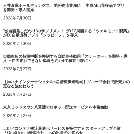
三井倉庫ホールディングス、受託物流業務に 「生成AI出荷検品アプリ」
を開発・導入開始
2026年7月30日
“独自開発こだわり”のサプリメントでD2C展開する「ウェルモット製薬」
がEC自動出荷アプリ「シッピーノ」を導入
2026年7月30日
自動車船の荷役中断を抑制する自動車移動用「スケーター」を開発・導
入 ～自力走行できない車両を約5分で移動可能に～
2026年7月27日
【㈱ハナインターナショナル×星清重機運輸㈱】グループ会社で販売力の
更なる強化ねらう
2026年7月27日
東京ミッドタウン八重洲でロボット配送サービスを本格始動
2026年7月27日
上組／コンテナ物流最適化サービスを提供する スタートアップ企業
「OneStream株式会社」への出資のお知らせ