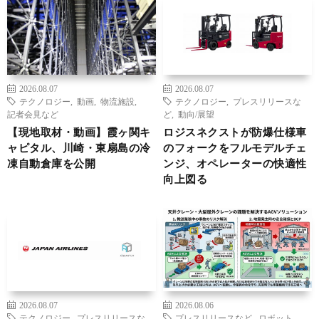
2026.08.07
2026.08.07
テクノロジー
,
動画
,
物流施設
,
テクノロジー
,
プレスリリースな
記者会見など
ど
,
動向/展望
【現地取材・動画】霞ヶ関キ
ロジスネクストが防爆仕様車
ャピタル、川崎・東扇島の冷
のフォークをフルモデルチェ
凍自動倉庫を公開
ンジ、オペレーターの快適性
向上図る
2026.08.07
2026.08.06
テクノロジー
,
プレスリリースな
プレスリリースなど
,
ロボット
,