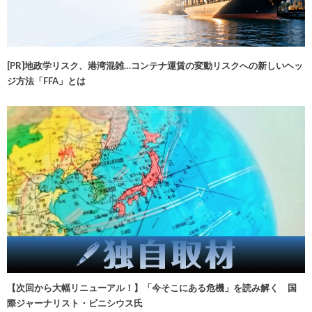
[PR]地政学リスク、港湾混雑…コンテナ運賃の変動リスクへの新しいヘッ
ジ方法「FFA」とは
【次回から大幅リニューアル！】「今そこにある危機」を読み解く 国
際ジャーナリスト・ビニシウス氏