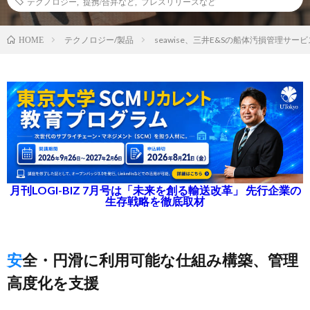
テクノロジー
,
提携/合弁など
,
プレスリリースなど
テクノロジー/製品
seawise、三井E&Sの船体汚損管理サ
HOME
月刊LOGI-BIZ 7月号は「未来を創る輸送改革」 先行企業の
生存戦略を徹底取材
安全・円滑に利用可能な仕組み構築、管理
高度化を支援