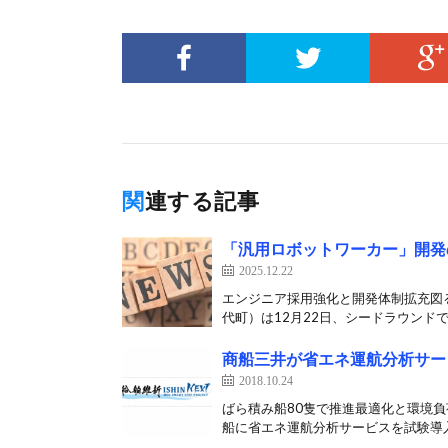
関連する記事
「汎用ロボットワーカー」開発のM
2025.12.22
エンジニア採用強化と開発体制拡充図る 
代町）は12月22日、シードラウンドでJ
商船三井が省エネ運航分析サー
2018.10.24
ばら積み船80隻で推進最適化と環境負
船に省エネ運航分析サービスを試験導入