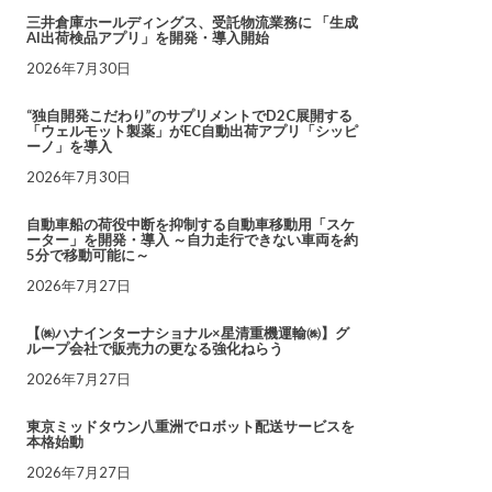
三井倉庫ホールディングス、受託物流業務に 「生成
AI出荷検品アプリ」を開発・導入開始
2026年7月30日
“独自開発こだわり”のサプリメントでD2C展開する
「ウェルモット製薬」がEC自動出荷アプリ「シッピ
ーノ」を導入
2026年7月30日
自動車船の荷役中断を抑制する自動車移動用「スケ
ーター」を開発・導入 ～自力走行できない車両を約
5分で移動可能に～
2026年7月27日
【㈱ハナインターナショナル×星清重機運輸㈱】グ
ループ会社で販売力の更なる強化ねらう
2026年7月27日
東京ミッドタウン八重洲でロボット配送サービスを
本格始動
2026年7月27日