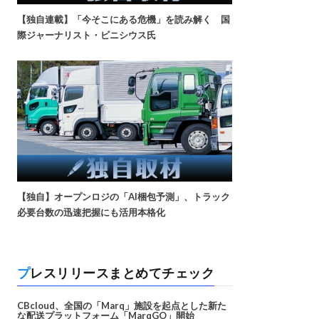
【独自連載】「今そこにある危機」を読み解く 国
際ジャーナリスト・ビニシウス氏
【独自】オープンロジの「AI梱包予測」、トラック
必要台数の迅速把握にも活用本格化
プレスリリースまとめてチェック
CBcloud、全国の「Marq」施設を起点とした新た
な配送プラットフォーム「MarqGO」開始