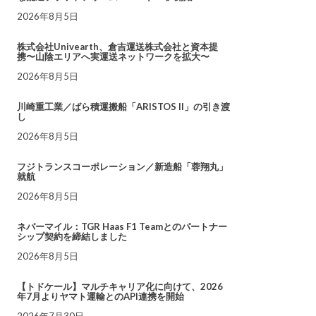
2026年8月5日
株式会社Univearth、倉吉運送株式会社と資本提
携〜山陰エリアへ実運送ネットワークを拡大〜
2026年8月5日
川崎重工業／ばら積運搬船「ARISTOS II」の引き渡
し
2026年8月5日
フジトランスコーポレーション／新造船「蓉翔丸」
就航
2026年8月5日
ネバーマイル：TGR Haas F1 Teamとのパートナー
シップ契約を締結しました
2026年8月5日
【トドケール】マルチキャリア化に向けて、2026
年7月よりヤマト運輸とのAPI連携を開始
2026年7月30日