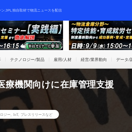
ーン,3PL,独自取材で物流ニュースを配信
事
テクノロジー/製品
雇用/人材
経営/業界動向
データ/
医療機関向けに在庫管理支援
ロジー
,
IoT
,
プレスリリースなど