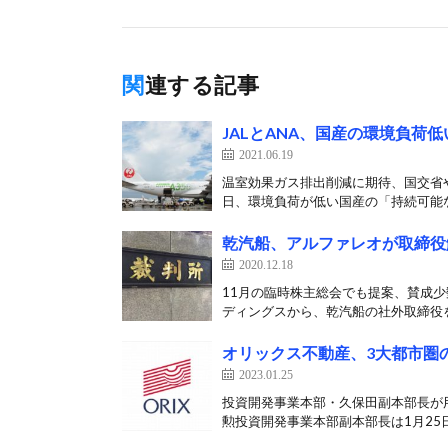
関連する記事
JALとANA、国産の環境負荷
2021.06.19
温室効果ガス排出削減に期待、国交省や
日、環境負荷が低い国産の「持続可能な
乾汽船、アルファレオが取締役
2020.12.18
11月の臨時株主総会でも提案、賛成少
ディングスから、乾汽船の社外取締役を
オリックス不動産、3大都市圏
2023.01.25
投資開発事業本部・久保田副本部長が用
勲投資開発事業本部副本部長は1月25日