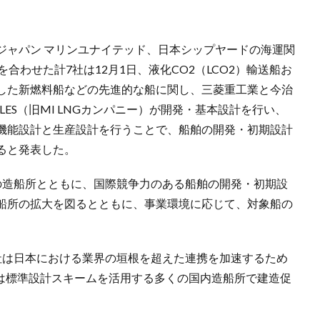
ジャパン マリンユナイテッド、日本シップヤードの海運関
合わせた計7社は12月1日、液化CO2（LCO2）輸送船お
した新燃料船などの先進的な船に関し、三菱重工業と今治
ES（旧MI LNGカンパニー）が開発・基本設計を行い、
機能設計と生産設計を行うことで、船舶の開発・初期設計
ると発表した。
の造船所とともに、国際競争力のある船舶の開発・初期設
船所の拡大を図るとともに、事業環境に応じて、対象船の
社は日本における業界の垣根を超えた連携を加速するため
後は標準設計スキームを活用する多くの国内造船所で建造促