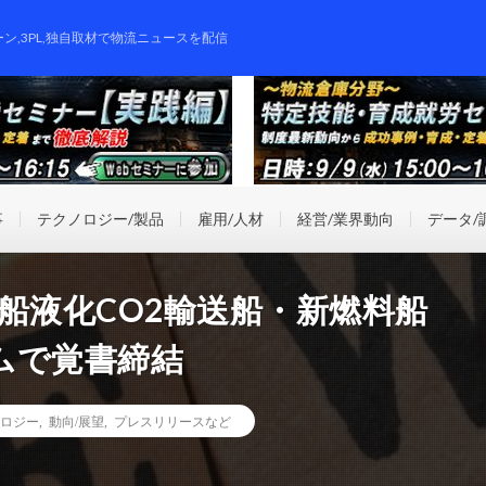
ーン,3PL,独自取材で物流ニュースを配信
事
テクノロジー/製品
雇用/人材
経営/業界動向
データ/
船液化CO2輸送船・新燃料船
ムで覚書締結
ロジー
,
動向/展望
,
プレスリリースなど