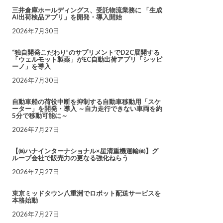
三井倉庫ホールディングス、受託物流業務に 「生成
AI出荷検品アプリ」を開発・導入開始
2026年7月30日
“独自開発こだわり”のサプリメントでD2C展開する
「ウェルモット製薬」がEC自動出荷アプリ「シッピ
ーノ」を導入
2026年7月30日
自動車船の荷役中断を抑制する自動車移動用「スケ
ーター」を開発・導入 ～自力走行できない車両を約
5分で移動可能に～
2026年7月27日
【㈱ハナインターナショナル×星清重機運輸㈱】グ
ループ会社で販売力の更なる強化ねらう
2026年7月27日
東京ミッドタウン八重洲でロボット配送サービスを
本格始動
2026年7月27日