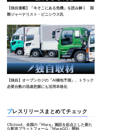
【独自連載】「今そこにある危機」を読み解く 国
際ジャーナリスト・ビニシウス氏
【独自】オープンロジの「AI梱包予測」、トラック
必要台数の迅速把握にも活用本格化
プレスリリースまとめてチェック
CBcloud、全国の「Marq」施設を起点とした新た
な配送プラットフォーム「MarqGO」開始