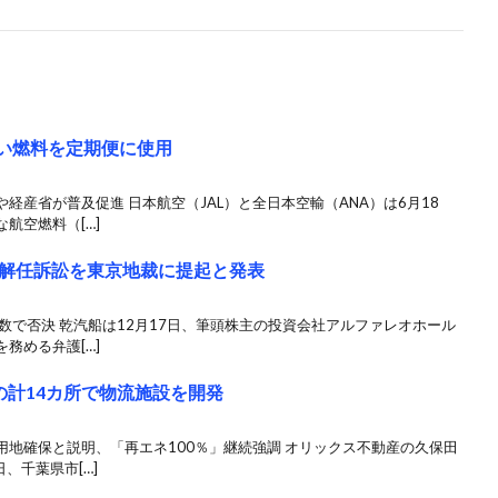
低い燃料を定期便に使用
経産省が普及促進 日本航空（JAL）と全日本空輸（ANA）は6月18
航空燃料（[…]
解任訴訟を東京地裁に提起と発表
数で否決 乾汽船は12月17日、筆頭株主の投資会社アルファレオホール
務める弁護[…]
の計14カ所で物流施設を開発
地確保と説明、「再エネ100％」継続強調 オリックス不動産の久保田
、千葉県市[…]