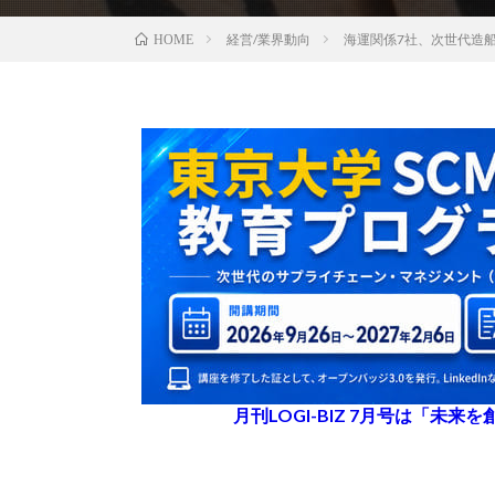
経営/業界動向
海運関係7社、次世代造
HOME
月刊LOGI-BIZ 7月号は「未