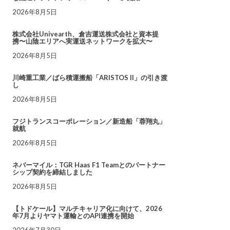
2026年8月5日
株式会社Univearth、倉吉運送株式会社と資本提
携〜山陰エリアへ実運送ネットワークを拡大〜
2026年8月5日
川崎重工業／ばら積運搬船「ARISTOS II」の引き渡
し
2026年8月5日
フジトランスコーポレーション／新造船「蓉翔丸」
就航
2026年8月5日
ネバーマイル：TGR Haas F1 Teamとのパートナー
シップ契約を締結しました
2026年8月5日
【トドケール】マルチキャリア化に向けて、2026
年7月よりヤマト運輸とのAPI連携を開始
2026年7月30日