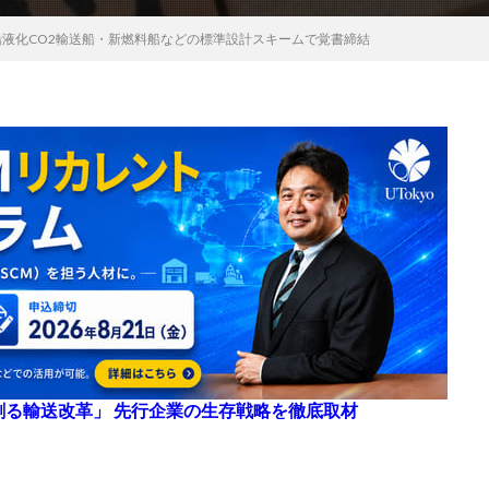
船液化CO2輸送船・新燃料船などの標準設計スキームで覚書締結
来を創る輸送改革」 先行企業の生存戦略を徹底取材