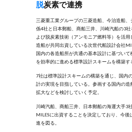
脱炭素で連携
三菱重工業グループの三菱造船、今治造船、
係4社と日本郵船、商船三井、川崎汽船の3社を
よび脱炭素技術（アンモニア燃料等）を活用
造船が共同出資している次世代船設計会社MIL
国内の各造船所が共通の基本設計に基づいて
を効率的に進める標準設計スキームを構築す
7社は標準設計スキームの構築を通じ、国内
計の実現を目指している。参画する国内の造
拡大などを検討していく予定。
川崎汽船、商船三井、日本郵船の海運大手3
MILESに出資することを決定しており、今
進を図る。