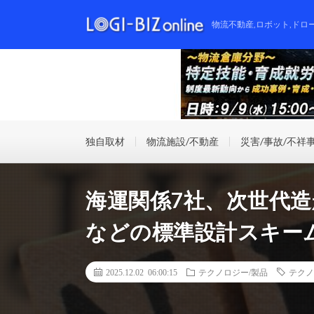
物流不動産,ロボット,ドロ
独自取材
物流施設/不動産
災害/事故/不祥
海運関係7社、次世代造
などの標準設計スキー
2025.12.02 06:00:15
テクノロジー/製品
テクノ