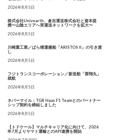
2026年8月5日
株式会社Univearth、倉吉運送株式会社と資本提
携〜山陰エリアへ実運送ネットワークを拡大〜
2026年8月5日
川崎重工業／ばら積運搬船「ARISTOS II」の引き渡
し
2026年8月5日
フジトランスコーポレーション／新造船「蓉翔丸」
就航
2026年8月5日
ネバーマイル：TGR Haas F1 Teamとのパートナー
シップ契約を締結しました
2026年8月5日
【トドケール】マルチキャリア化に向けて、2026
年7月よりヤマト運輸とのAPI連携を開始
2026年7月30日