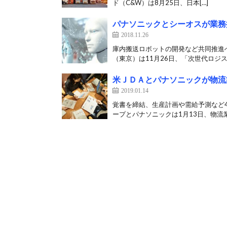
ド（C&W）は8月25日、日本[…]
パナソニックとシーオスが業務
2018.11.26
庫内搬送ロボットの開発など共同推進
（東京）は11月26日、「次世代ロジス
米ＪＤＡとパナソニックが物流
2019.01.14
覚書を締結、生産計画や需給予測など
ープとパナソニックは1月13日、物流業