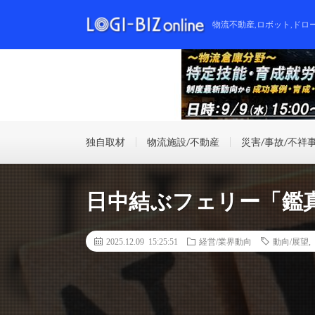
物流不動産,ロボット,ドロ
独自取材
物流施設/不動産
災害/事故/不祥
日中結ぶフェリー「鑑
2025.12.09 15:25:51
経営/業界動向
動向/展望
,