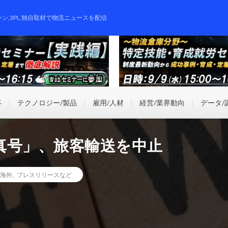
ーン,3PL,独自取材で物流ニュースを配信
事
テクノロジー/製品
雇用/人材
経営/業界動向
データ/
真号」、旅客輸送を中止
海外
,
プレスリリースなど