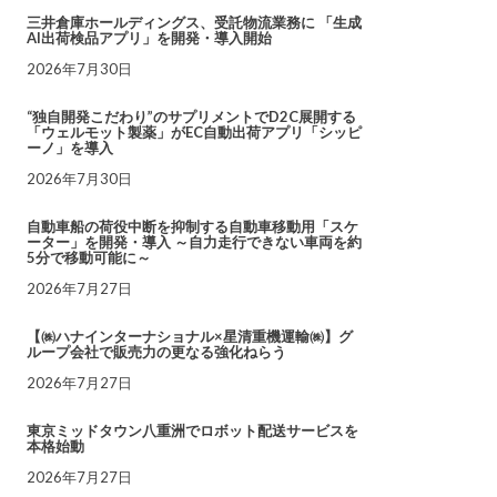
三井倉庫ホールディングス、受託物流業務に 「生成
AI出荷検品アプリ」を開発・導入開始
2026年7月30日
“独自開発こだわり”のサプリメントでD2C展開する
「ウェルモット製薬」がEC自動出荷アプリ「シッピ
ーノ」を導入
2026年7月30日
自動車船の荷役中断を抑制する自動車移動用「スケ
ーター」を開発・導入 ～自力走行できない車両を約
5分で移動可能に～
2026年7月27日
【㈱ハナインターナショナル×星清重機運輸㈱】グ
ループ会社で販売力の更なる強化ねらう
2026年7月27日
東京ミッドタウン八重洲でロボット配送サービスを
本格始動
2026年7月27日