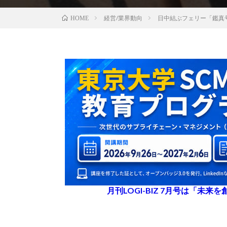
経営/業界動向
日中結ぶフェリー「鑑真
HOME
月刊LOGI-BIZ 7月号は「未