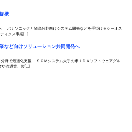
提携
へ パナソニックと物流分野向けシステム開発などを手掛けるシーオス
ティクス事業[…]
業など向けソリューション共同開発へ
4分野で最適化支援 ＳＣＭシステム大手の米ＪＤＡソフトウェアグル
や流通業、製[…]