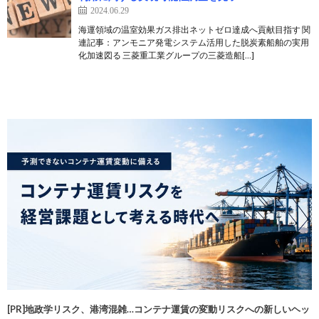
2024.06.29
海運領域の温室効果ガス排出ネットゼロ達成へ貢献目指す 関
連記事：アンモニア発電システム活用した脱炭素船舶の実用
化加速図る 三菱重工業グループの三菱造船[…]
[PR]地政学リスク、港湾混雑…コンテナ運賃の変動リスクへの新しいヘッ