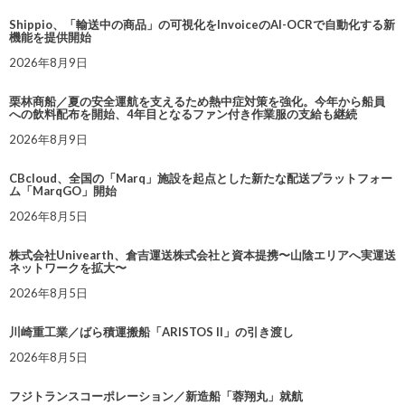
Shippio、「輸送中の商品」の可視化をInvoiceのAI-OCRで自動化する新
機能を提供開始
2026年8月9日
栗林商船／夏の安全運航を支えるため熱中症対策を強化。今年から船員
への飲料配布を開始、4年目となるファン付き作業服の支給も継続
2026年8月9日
CBcloud、全国の「Marq」施設を起点とした新たな配送プラットフォー
ム「MarqGO」開始
2026年8月5日
株式会社Univearth、倉吉運送株式会社と資本提携〜山陰エリアへ実運送
ネットワークを拡大〜
2026年8月5日
川崎重工業／ばら積運搬船「ARISTOS II」の引き渡し
2026年8月5日
フジトランスコーポレーション／新造船「蓉翔丸」就航