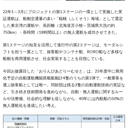
22年1～3月にプロジェクトの第1ステージの一環として実施した実
証運航は、船舶交通量の多い「輻輳（ふくそう）海域」として選定
した東京湾の運航や、長距離（北海道苫小牧～茨城県大洗の約
750km）・長時間（18時間以上）の無人運航を成功させてきた。
第1ステージの知見を活用して進行中の第2ステージは、モーダルシ
フトを担う一翼として、旅客船やコンテナ船、RORO船など多様な
船舶を商用運航させ、社会実装することを目指している。
今回お披露目した「おりんぴあどりーむせと」は、25年度中に商用
化予定の自動運航機能搭載船舶計4隻のうちの第1弾で、一般乗客を
運ぶ旅客船としては唯一。同財団は残る3隻の自動運航技術の実証な
ど、引き続き技術開発を進めながら、自動・無人運航に関するルー
ルや法整備、社会的な理解も促しながら、40年には内航船の50%の
無人運航化を達成したい考え。