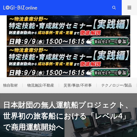
独自取材
物流施設/不動産
災害/事故/不祥事
テクノロジー/製品
日本財団の無人運航船プロジェクト、
世界初の旅客船における「レベル4」
で商用運航開始へ