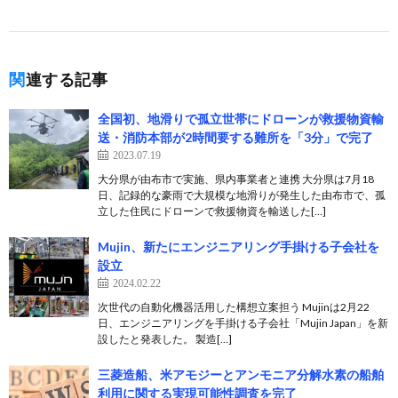
関連する記事
全国初、地滑りで孤立世帯にドローンが救援物資輸
送・消防本部が2時間要する難所を「3分」で完了
2023.07.19
大分県が由布市で実施、県内事業者と連携 大分県は7月18
日、記録的な豪雨で大規模な地滑りが発生した由布市で、孤
立した住民にドローンで救援物資を輸送した[…]
Mujin、新たにエンジニアリング手掛ける子会社を
設立
2024.02.22
次世代の自動化機器活用した構想立案担う Mujinは2月22
日、エンジニアリングを手掛ける子会社「Mujin Japan」を新
設したと発表した。 製造[…]
三菱造船、米アモジーとアンモニア分解水素の船舶
利用に関する実現可能性調査を完了