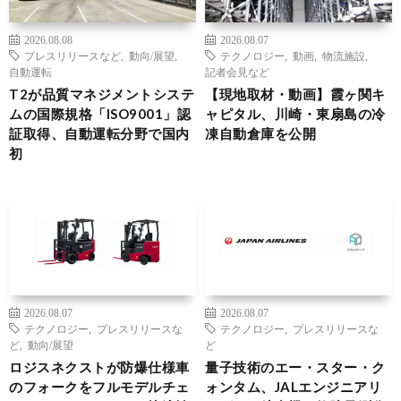
2026.08.08
2026.08.07
プレスリリースなど
,
動向/展望
,
テクノロジー
,
動画
,
物流施設
,
自動運転
記者会見など
T2が品質マネジメントシステ
【現地取材・動画】霞ヶ関キ
ムの国際規格「ISO9001」認
ャピタル、川崎・東扇島の冷
証取得、自動運転分野で国内
凍自動倉庫を公開
初
2026.08.07
2026.08.07
テクノロジー
,
プレスリリースな
テクノロジー
,
プレスリリースな
ど
,
動向/展望
ど
ロジスネクストが防爆仕様車
量子技術のエー・スター・ク
のフォークをフルモデルチェ
ォンタム、JALエンジニアリ