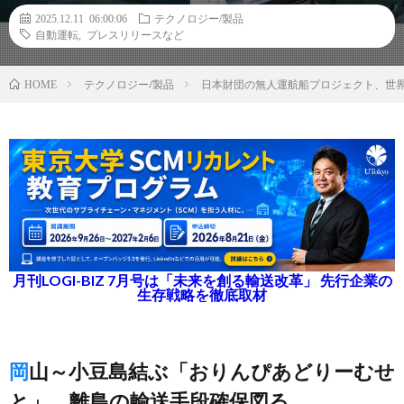
2025.12.11 06:00:06
テクノロジー/製品
自動運転
,
プレスリリースなど
テクノロジー/製品
日本財団の無人運航船プロジェクト、世
HOME
月刊LOGI-BIZ 7月号は「未来を創る輸送改革」 先行企業の
生存戦略を徹底取材
岡山～小豆島結ぶ「おりんぴあどりーむせ
と」、離島の輸送手段確保図る