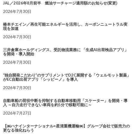
JAL／2026年8月前半 燃油サーチャージ適用額のお知らせ(変更)
2026年7月30日
椿本チエイン／再生可能エネルギーを活用し、カーボンニュートラル実
現を加速
2026年7月30日
三井倉庫ホールディングス、受託物流業務に 「生成AI出荷検品アプリ」
を開発・導入開始
2026年7月30日
“独自開発こだわり”のサプリメントでD2C展開する「ウェルモット製薬」
がEC自動出荷アプリ「シッピーノ」を導入
2026年7月30日
自動車船の荷役中断を抑制する自動車移動用「スケーター」を開発・導
入 ～自力走行できない車両を約5分で移動可能に～
2026年7月27日
【㈱ハナインターナショナル×星清重機運輸㈱】グループ会社で販売力の
更なる強化ねらう