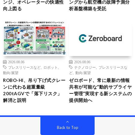
ンジ、オペレーターの快適性
ングから航空機の故障予測分
向上図る
析基盤構築を受託
2026.08.06
2026.08.06
プレスリリースなど
,
ロボット
,
テクノロジー
,
プレスリリースな
動向/展望
ど
,
動向/展望
ROBO-HI、吊り下げ式クレー
ゼロボード、常に最新の情報
ンに代わる超重量級
共有が可能な“動的サプライヤ
200tAGVで「落下リスク」
ー管理”実現する新システムの
解消と説明
提供開始へ
Back to Top