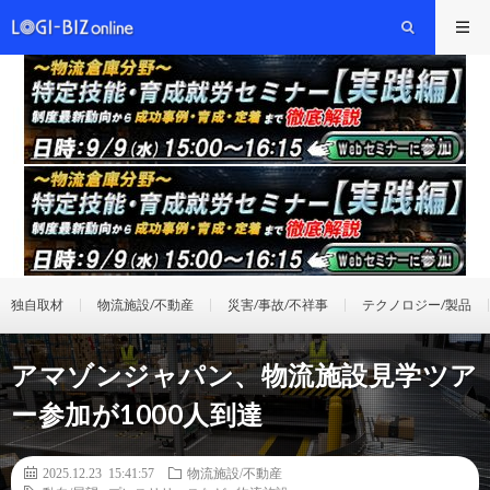
独自取材
物流施設/不動産
災害/事故/不祥事
テクノロジー/製品
アマゾンジャパン、物流施設見学ツア
ー参加が1000人到達
2025.12.23 15:41:57
物流施設/不動産