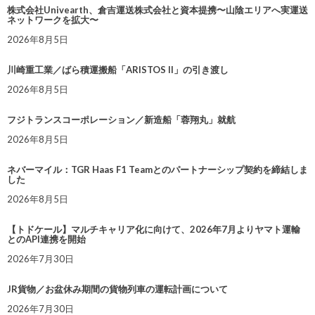
株式会社Univearth、倉吉運送株式会社と資本提携〜山陰エリアへ実運送
ネットワークを拡大〜
2026年8月5日
川崎重工業／ばら積運搬船「ARISTOS II」の引き渡し
2026年8月5日
フジトランスコーポレーション／新造船「蓉翔丸」就航
2026年8月5日
ネバーマイル：TGR Haas F1 Teamとのパートナーシップ契約を締結しま
した
2026年8月5日
【トドケール】マルチキャリア化に向けて、2026年7月よりヤマト運輸
とのAPI連携を開始
2026年7月30日
JR貨物／お盆休み期間の貨物列車の運転計画について
2026年7月30日