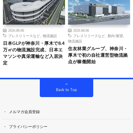
2026.08.06
2026.08.06
プレスリリースなど
,
物流施設
プレスリリースなど
,
動向/展望
,
物流施設
日本GLPが神奈川・厚木で8.4
住友林業グループ、神奈川・
万㎡の物流施設完成、日本エ
厚木で初の自社運営型物流拠
マソンや真栄運輸など入居決
点が稼働開始
定
Back to Top
メルマガ会員登録
プライバシーポリシー