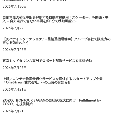
2026年7月30日
自動車船の荷役中断を抑制する自動車移動用「スケーター」を開発・導
入 ～自力走行できない車両を約5分で移動可能に～
2026年7月27日
【㈱ハナインターナショナル×星清重機運輸㈱】グループ会社で販売力の
更なる強化ねらう
2026年7月27日
東京ミッドタウン八重洲でロボット配送サービスを本格始動
2026年7月27日
上組／コンテナ物流最適化サービスを提供する スタートアップ企業
「OneStream株式会社」への出資のお知らせ
2026年7月21日
ZOZO、BONJOUR SAGANの自社EC拡大に向け「Fulfillment by
ZOZO」を提供開始
2026年7月21日