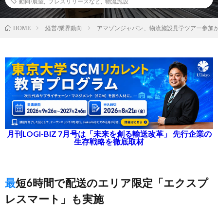
動向/展望
,
プレスリリースなど
,
物流施設
経営/業界動向
アマゾンジャパン、物流施設見学ツアー参加が1
HOME
月刊LOGI-BIZ 7月号は「未来を創る輸送改革」 先行企業の
生存戦略を徹底取材
最短6時間で配送のエリア限定「エクスプ
レスマート」も実施