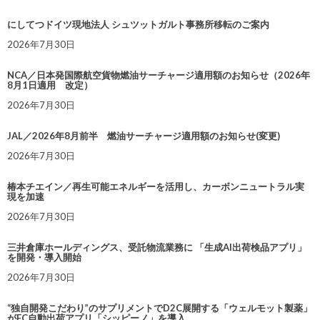
にしてつドイツ現地法人 シュツットガルト事務所移転のご案内
2026年7月30日
NCA／日本発国際航空貨物燃油サーチャージ適用額のお知らせ（2026年
8月1日適用 改定）
2026年7月30日
JAL／2026年8月前半 燃油サーチャージ適用額のお知らせ(変更)
2026年7月30日
椿本チエイン／再生可能エネルギーを活用し、カーボンニュートラル実
現を加速
2026年7月30日
三井倉庫ホールディングス、受託物流業務に 「生成AI出荷検品アプリ」
を開発・導入開始
2026年7月30日
“独自開発こだわり”のサプリメントでD2C展開する「ウェルモット製薬」
がEC自動出荷アプリ「シッピーノ」を導入