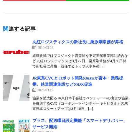
関連する記事
丸紅ロジスティクスの新社長に栗原剛常務が昇格
2019.03.28
組織改編ではプロジェクト営業所を不定期船事業部に統合な
ど 丸紅ロジスティクスは3月22日、栗原剛常務が4月１日付
で新社長に昇格・就任するトップ人事を発[…]
JR東系CVCとロボット開発のugoが資本・業務提
携、鉄道関連施設などのDX促進
2026.03.19
協業を拡大図る JR東日本子会社でベンチャーへの出資や協業
を推進するCVC（コーポレートベンチャーキャピタル）のJR
東日本スタートアップは3月18日、[…]
プラス、配送曜日設定機能「スマートデリバリー」
サービス開始