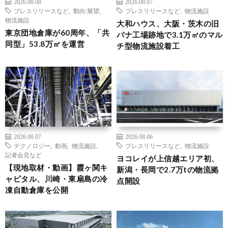
2026.08.08
2026.08.07
プレスリリースなど
,
動向/展望
,
プレスリリースなど
,
物流施設
物流施設
大和ハウス、大阪・茨木の旧
東京団地倉庫が60周年、「共
パナ工場跡地で3.1万㎡のマル
同型」53.8万㎡を運営
チ型物流施設着工
2026.08.07
2026.08.06
テクノロジー
,
動画
,
物流施設
,
プレスリリースなど
,
物流施設
記者会見など
ヨコレイが上信越エリア初、
【現地取材・動画】霞ヶ関キ
新潟・長岡で2.7万tの物流拠
ャピタル、川崎・東扇島の冷
点開設
凍自動倉庫を公開