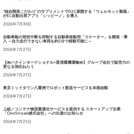
“独自開発こだわり”のサプリメントでD2C展開する「ウェルモット製薬」
がEC自動出荷アプリ「シッピーノ」を導入
2026年7月30日
自動車船の荷役中断を抑制する自動車移動用「スケーター」を開発・導
入 ～自力走行できない車両を約5分で移動可能に～
2026年7月27日
【㈱ハナインターナショナル×星清重機運輸㈱】グループ会社で販売力の
更なる強化ねらう
2026年7月27日
東京ミッドタウン八重洲でロボット配送サービスを本格始動
2026年7月27日
上組／コンテナ物流最適化サービスを提供する スタートアップ企業
「OneStream株式会社」への出資のお知らせ
2026年7月21日