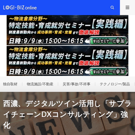
独自取材
物流施設/不動産
災害/事故/不祥事
テクノロジー/製品
西濃、デジタルツイン活用し「サプラ
イチェーンDXコンサルティング」強
化