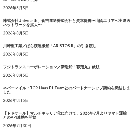
2026年8月5日
株式会社Univearth、倉吉運送株式会社と資本提携〜山陰エリアへ実運送
ネットワークを拡大〜
2026年8月5日
川崎重工業／ばら積運搬船「ARISTOS II」の引き渡し
2026年8月5日
フジトランスコーポレーション／新造船「蓉翔丸」就航
2026年8月5日
ネバーマイル：TGR Haas F1 Teamとのパートナーシップ契約を締結しま
した
2026年8月5日
【トドケール】マルチキャリア化に向けて、2026年7月よりヤマト運輸
とのAPI連携を開始
2026年7月30日