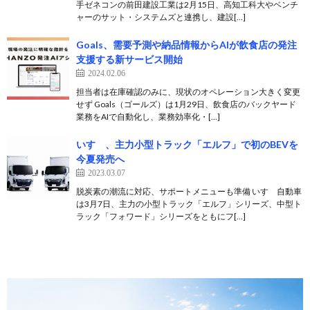
手ゼネコンの前田建設工業は2月15日、高知工科大やベンチ
ャーのサット・システムズと連携し、建設[…]
Goals、需要予測や納品情報からAIが飲食店の発注
支援する新サービス開始
2024.02.06
担当者は在庫確認のみに、現状のオペレーション大きく変更
せず Goals（ゴールズ）は1月29日、飲食店のバックヤード
業務をAIで自動化し、業務効率化・[…]
いすゞ、主力小型トラック「エルフ」で初のBEVを
今夏発売へ
2023.03.07
脱炭素の潮流に対応、サポートメニューも準備 いすゞ自動車
は3月7日、主力の小型トラック「エルフ」シリーズ、中型ト
ラック「フォワード」シリーズをともにフ[…]