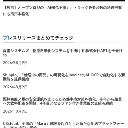
【独自】オープンロジの「AI梱包予測」、トラック必要台数の迅速把握
にも活用本格化
プレスリリースまとめてチェック
両備システムズ、物流自動化システムを手掛ける 株式会社APTを子会社
化
2026年8月9日
Shippio、「輸送中の商品」の可視化をInvoiceのAI-OCRで自動化する新
機能を提供開始
2026年8月9日
栗林商船／夏の安全運航を支えるため熱中症対策を強化。今年から船員
への飲料配布を開始、4年目となるファン付き作業服の支給も継続
2026年8月9日
CBcloud、全国の「Marq」施設を起点とした新たな配送プラットフォー
ム「MarqGO」開始