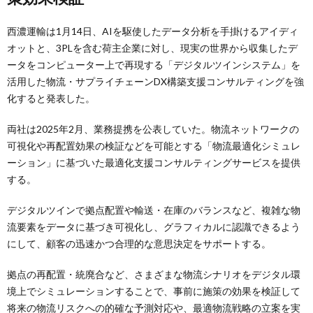
西濃運輸は1月14日、AIを駆使したデータ分析を手掛けるアイディ
オットと、3PLを含む荷主企業に対し、現実の世界から収集したデ
ータをコンピューター上で再現する「デジタルツインシステム」を
活用した物流・サプライチェーンDX構築支援コンサルティングを強
化すると発表した。
両社は2025年2月、業務提携を公表していた。物流ネットワークの
可視化や再配置効果の検証などを可能とする「物流最適化シミュレ
ーション」に基づいた最適化支援コンサルティングサービスを提供
する。
デジタルツインで拠点配置や輸送・在庫のバランスなど、複雑な物
流要素をデータに基づき可視化し、グラフィカルに認識できるよう
にして、顧客の迅速かつ合理的な意思決定をサポートする。
拠点の再配置・統廃合など、さまざまな物流シナリオをデジタル環
境上でシミュレーションすることで、事前に施策の効果を検証して
将来の物流リスクへの的確な予測対応や、最適物流戦略の立案を実