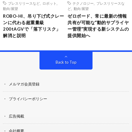
プレスリリースなど
,
ロボット
,
テクノロジー
,
プレスリリースな
動向/展望
ど
,
動向/展望
ROBO-HI、吊り下げ式クレー
ゼロボード、常に最新の情報
ンに代わる超重量級
共有が可能な“動的サプライヤ
200tAGVで「落下リスク」
ー管理”実現する新システムの
解消と説明
提供開始へ
Back to Top
メルマガ会員登録
プライバシーポリシー
広告掲載
会社概要