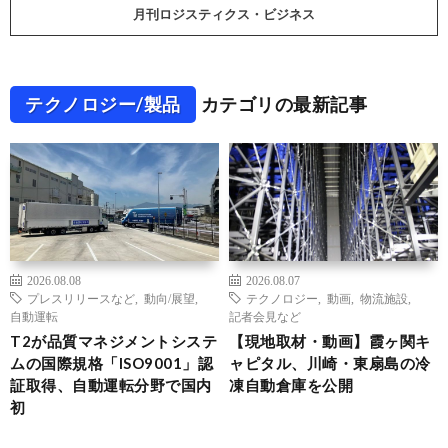
月刊ロジスティクス・ビジネス
テクノロジー/製品
カテゴリの最新記事
2026.08.08
2026.08.07
プレスリリースなど
,
動向/展望
,
テクノロジー
,
動画
,
物流施設
,
自動運転
記者会見など
T2が品質マネジメントシステ
【現地取材・動画】霞ヶ関キ
ムの国際規格「ISO9001」認
ャピタル、川崎・東扇島の冷
証取得、自動運転分野で国内
凍自動倉庫を公開
初