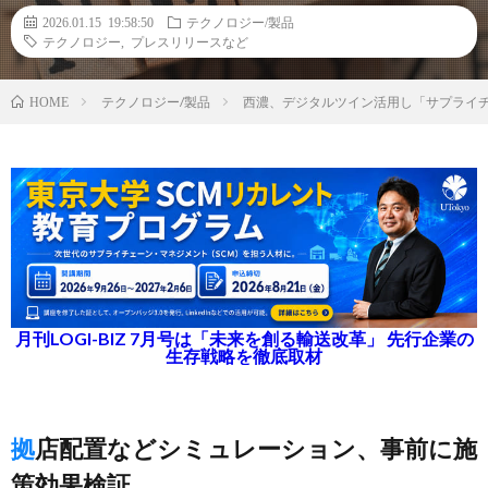
2026.01.15 19:58:50
テクノロジー/製品
テクノロジー
,
プレスリリースなど
テクノロジー/製品
西濃、デジタルツイン活用し「サプライチ
HOME
月刊LOGI-BIZ 7月号は「未来を創る輸送改革」 先行企業の
生存戦略を徹底取材
拠店配置などシミュレーション、事前に施
策効果検証