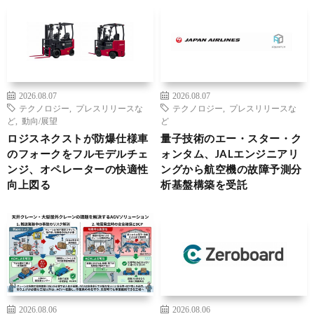
2026.08.07
2026.08.07
テクノロジー
,
プレスリリースな
テクノロジー
,
プレスリリースな
ど
,
動向/展望
ど
ロジスネクストが防爆仕様車
量子技術のエー・スター・ク
のフォークをフルモデルチェ
ォンタム、JALエンジニアリ
ンジ、オペレーターの快適性
ングから航空機の故障予測分
向上図る
析基盤構築を受託
2026.08.06
2026.08.06