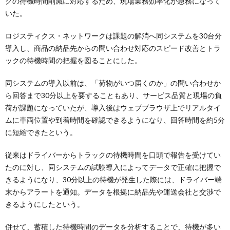
クの待機時間削減に対応するため、現場業務効率化が急務になって
いた。
ロジスティクス・ネットワークは課題の解消へ同システムを30台分
導入し、商品の納品先からの問い合わせ対応のスピード改善とトラ
ックの待機時間の把握を図ることにした。
同システムの導入以前は、「荷物がいつ届くのか」の問い合わせか
ら回答まで30分以上を要することもあり、サービス品質と現場の負
荷が課題になっていたが、導入後はウェブブラウザ上でリアルタイ
ムに車両位置や到着時間を確認できるようになり、回答時間を約5分
に短縮できたという。
従来はドライバーからトラックの待機時間を口頭で報告を受けてい
たのに対し、同システムの試験導入によってデータで正確に把握で
きるようになり、30分以上の待機が発生した際には、ドライバー端
末からアラートを通知。データを根拠に納品先や運送会社と交渉で
きるようにしたという。
併せて、蓄積した待機時間のデータを分析することで、待機が多い