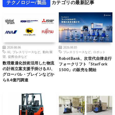
テクノロジー/製品
カテゴリの最新記事
2026.08.06
2026.08.05
AI
,
プレスリリースなど
,
動向/展
プレスリリースなど
,
ロボット
望
,
提携/合弁など
RobotBank、次世代自律走行
数理最適化技術活用した物流
フォークリフト「StarFork
の計画立案支援手掛けるJIJ、
1500」の販売を開始
グローバル・ブレインなどか
ら8.4億円調達