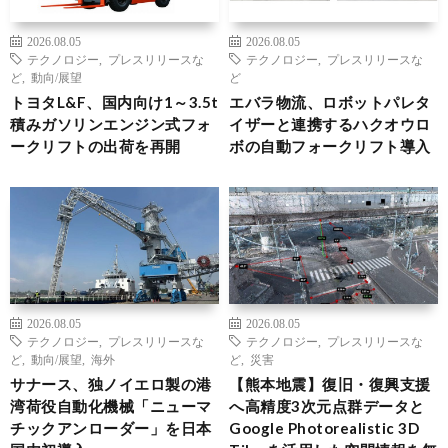
2026.08.05
2026.08.05
テクノロジー
,
プレスリリースな
テクノロジー
,
プレスリリースな
ど
,
動向/展望
ど
トヨタL&F、国内向け1～3.5t
エバラ物流、ロボットパレタ
積みガソリンエンジン式フォ
イザーと連携するハクオウロ
ークリフトの出荷を再開
ボの自動フォークリフト導入
2026.08.05
2026.08.05
テクノロジー
,
プレスリリースな
テクノロジー
,
プレスリリースな
ど
,
動向/展望
,
海外
ど
,
災害
サナース、独ノイエロ製の港
【熊本地震】復旧・復興支援
湾荷役自動化機械「ニューマ
へ高精度3次元点群データと
チックアンローダー」を日本
Google Photorealistic 3D