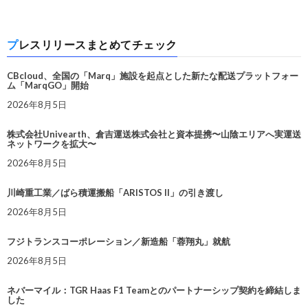
プレスリリースまとめてチェック
CBcloud、全国の「Marq」施設を起点とした新たな配送プラットフォー
ム「MarqGO」開始
2026年8月5日
株式会社Univearth、倉吉運送株式会社と資本提携〜山陰エリアへ実運送
ネットワークを拡大〜
2026年8月5日
川崎重工業／ばら積運搬船「ARISTOS II」の引き渡し
2026年8月5日
フジトランスコーポレーション／新造船「蓉翔丸」就航
2026年8月5日
ネバーマイル：TGR Haas F1 Teamとのパートナーシップ契約を締結しま
した