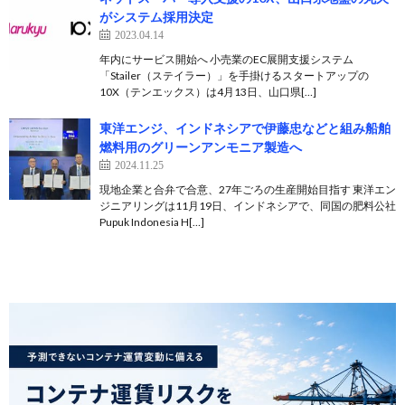
がシステム採用決定
2023.04.14
年内にサービス開始へ 小売業のEC展開支援システム
「Stailer（ステイラー）」を手掛けるスタートアップの
10X（テンエックス）は4月13日、山口県[…]
東洋エンジ、インドネシアで伊藤忠などと組み船舶
燃料用のグリーンアンモニア製造へ
2024.11.25
現地企業と合弁で合意、27年ごろの生産開始目指す 東洋エン
ジニアリングは11月19日、インドネシアで、同国の肥料公社
Pupuk Indonesia H[…]