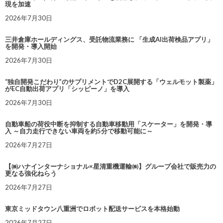
現を加速
2026年7月30日
三井倉庫ホールディングス、受託物流業務に 「生成AI出荷検品アプリ」
を開発・導入開始
2026年7月30日
“独自開発こだわり”のサプリメントでD2C展開する「ウェルモット製薬」
がEC自動出荷アプリ「シッピーノ」を導入
2026年7月30日
自動車船の荷役中断を抑制する自動車移動用「スケーター」を開発・導
入 ～自力走行できない車両を約5分で移動可能に～
2026年7月27日
【㈱ハナインターナショナル×星清重機運輸㈱】グループ会社で販売力の
更なる強化ねらう
2026年7月27日
東京ミッドタウン八重洲でロボット配送サービスを本格始動
2026年7月27日