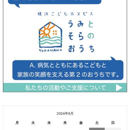
2026年8月
月
火
水
木
金
土
日