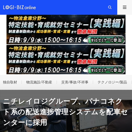
独自取材
物流施設/不動産
災害/事故/不祥事
テクノロジー/製品
ニチレイロジグループ、パナコネク
ト系の配送進捗管理システムを配車セ
ンターに採用