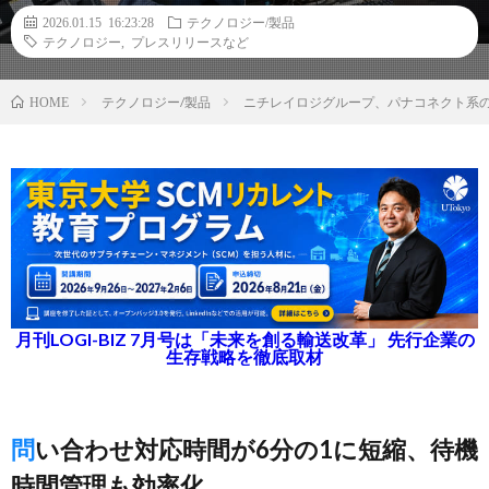
2026.01.15 16:23:28
テクノロジー/製品
テクノロジー
,
プレスリリースなど
テクノロジー/製品
ニチレイロジグループ、パナコネクト系
HOME
月刊LOGI-BIZ 7月号は「未来を創る輸送改革」 先行企業の
生存戦略を徹底取材
問い合わせ対応時間が6分の1に短縮、待機
時間管理も効率化