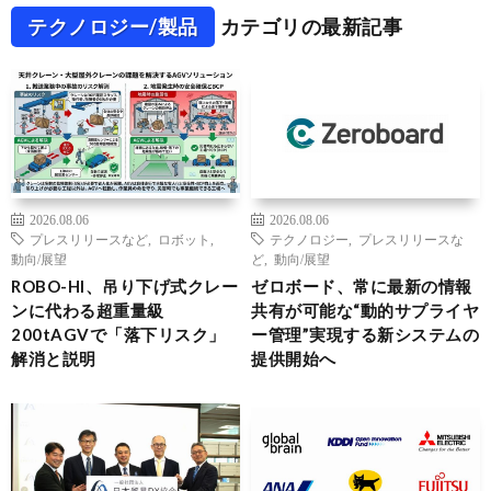
テクノロジー/製品
カテゴリの最新記事
2026.08.06
2026.08.06
プレスリリースなど
,
ロボット
,
テクノロジー
,
プレスリリースな
動向/展望
ど
,
動向/展望
ROBO-HI、吊り下げ式クレー
ゼロボード、常に最新の情報
ンに代わる超重量級
共有が可能な“動的サプライヤ
200tAGVで「落下リスク」
ー管理”実現する新システムの
解消と説明
提供開始へ