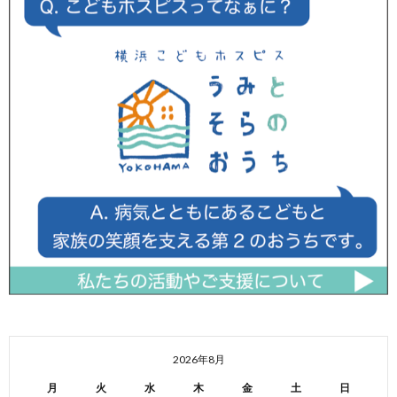
2026年8月
月
火
水
木
金
土
日