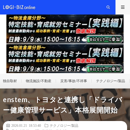
独自取材
物流施設/不動産
災害/事故/不祥事
テクノロジー/製品
enstem、トヨタと連携し「ドライバ
ー健康管理サービス」本格展開開始
2026.01.21 18:53:40
テクノロジー/製品