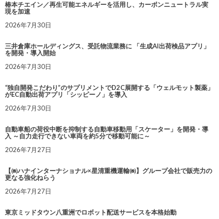
椿本チエイン／再生可能エネルギーを活用し、カーボンニュートラル実
現を加速
2026年7月30日
三井倉庫ホールディングス、受託物流業務に 「生成AI出荷検品アプリ」
を開発・導入開始
2026年7月30日
“独自開発こだわり”のサプリメントでD2C展開する「ウェルモット製薬」
がEC自動出荷アプリ「シッピーノ」を導入
2026年7月30日
自動車船の荷役中断を抑制する自動車移動用「スケーター」を開発・導
入 ～自力走行できない車両を約5分で移動可能に～
2026年7月27日
【㈱ハナインターナショナル×星清重機運輸㈱】グループ会社で販売力の
更なる強化ねらう
2026年7月27日
東京ミッドタウン八重洲でロボット配送サービスを本格始動