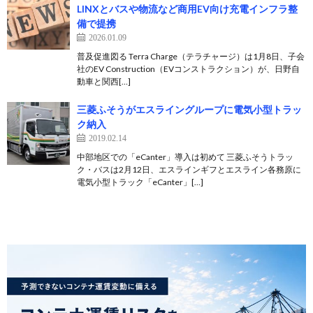
LINXとバスや物流など商用EV向け充電インフラ整
備で提携
2026.01.09
普及促進図る Terra Charge（テラチャージ）は1月8日、子会
社のEV Construction（EVコンストラクション）が、日野自
動車と関西[…]
三菱ふそうがエスライングループに電気小型トラッ
ク納入
2019.02.14
中部地区での「eCanter」導入は初めて 三菱ふそうトラッ
ク・バスは2月12日、エスラインギフとエスライン各務原に
電気小型トラック「eCanter」[…]