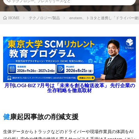
テクノロジー
,
プレスリリースなど
テクノロジー/製品
enstem、トヨタと連携し「ドライバー
HOME
月刊LOGI-BIZ 7月号は「未来を創る輸送改革」 先行企業の
生存戦略を徹底取材
健康起因事故の削減支援
生体データからトラックなどのドライバーや現場作業員の体調をAI
で分析し安全や健康の維持を図るサービスを手掛けるenstem（エン