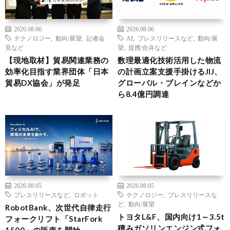
2026.08.06
2026.08.06
テクノロジー
,
動向/展望
,
記者会
AI
,
プレスリリースなど
,
動向/展
見など
望
,
提携/合弁など
【現地取材】貿易関連業務の
数理最適化技術活用した物流
効率化目指す業界団体「日本
の計画立案支援手掛けるJIJ、
貿易DX協会」が発足
グローバル・ブレインなどか
ら8.4億円調達
2026.08.05
2026.08.05
プレスリリースなど
,
ロボット
テクノロジー
,
プレスリリースな
ど
,
動向/展望
RobotBank、次世代自律走行
トヨタL&F、国内向け1～3.5t
フォークリフト「StarFork
積みガソリンエンジン式フォ
1500」の販売を開始