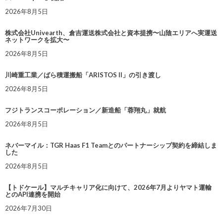
2026年8月5日
株式会社Univearth、倉吉運送株式会社と資本提携〜山陰エリアへ実運送
ネットワークを拡大〜
2026年8月5日
川崎重工業／ばら積運搬船「ARISTOS II」の引き渡し
2026年8月5日
フジトランスコーポレーション／新造船「蓉翔丸」就航
2026年8月5日
ネバーマイル：TGR Haas F1 Teamとのパートナーシップ契約を締結しま
した
2026年8月5日
【トドケール】マルチキャリア化に向けて、2026年7月よりヤマト運輸
とのAPI連携を開始
2026年7月30日