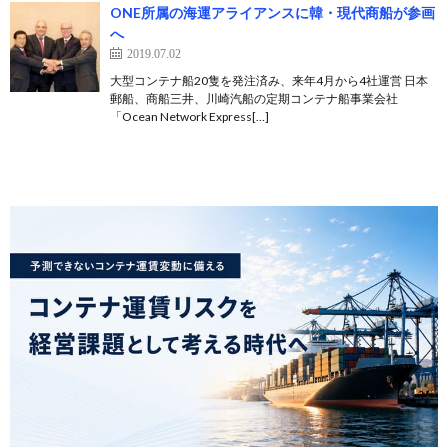
ONE所属の海運アライアンスに韓・現代商船が参画
へ
2019.07.02
大型コンテナ船20隻を発注済み、来年4月から4社運営 日本
郵船、商船三井、川崎汽船の定期コンテナ船事業会社
「Ocean Network Express[…]