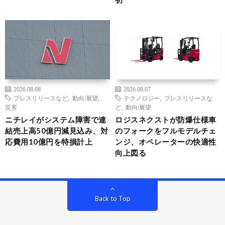
2026.08.08
2026.08.07
プレスリリースなど
,
動向/展望
,
テクノロジー
,
プレスリリースな
災害
ど
,
動向/展望
ニチレイがシステム障害で連
ロジスネクストが防爆仕様車
結売上高50億円減見込み、対
のフォークをフルモデルチェ
応費用10億円を特損計上
ンジ、オペレーターの快適性
向上図る
Back to Top