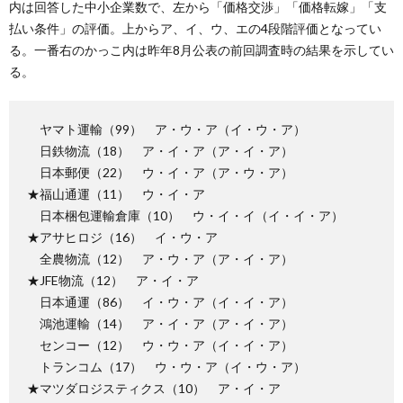
内は回答した中小企業数で、左から「価格交渉」「価格転嫁」「支
払い条件」の評価。上からア、イ、ウ、エの4段階評価となってい
る。一番右のかっこ内は昨年8月公表の前回調査時の結果を示してい
る。
ヤマト運輸（99） ア・ウ・ア（イ・ウ・ア）
日鉄物流（18） ア・イ・ア（ア・イ・ア）
日本郵便（22） ウ・イ・ア（ア・ウ・ア）
★福山通運（11） ウ・イ・ア
日本梱包運輸倉庫（10） ウ・イ・イ（イ・イ・ア）
★アサヒロジ（16） イ・ウ・ア
全農物流（12） ア・ウ・ア（ア・イ・ア）
★JFE物流（12） ア・イ・ア
日本通運（86） イ・ウ・ア（イ・イ・ア）
鴻池運輸（14） ア・イ・ア（ア・イ・ア）
センコー（12） ウ・ウ・ア（イ・イ・ア）
トランコム（17） ウ・ウ・ア（イ・ウ・ア）
★マツダロジスティクス（10） ア・イ・ア