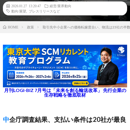
2026.01.27 13:20:47
経営/業界動向
動向/展望
,
プレスリリースなど
政策
取引先中小企業への価格転嫁度合い、物流は23社の半
HOME
月刊LOGI-BIZ 7月号は「未来を創る輸送改革」 先行企業の
生存戦略を徹底取材
中企庁調査結果、支払い条件は20社が最良