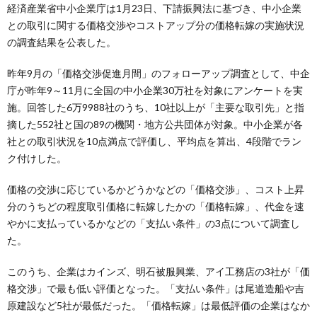
経済産業省中小企業庁は1月23日、下請振興法に基づき、中小企業
との取引に関する価格交渉やコストアップ分の価格転嫁の実施状況
の調査結果を公表した。
昨年9月の「価格交渉促進月間」のフォローアップ調査として、中企
庁が昨年9～11月に全国の中小企業30万社を対象にアンケートを実
施。回答した6万9988社のうち、10社以上が「主要な取引先」と指
摘した552社と国の89の機関・地方公共団体が対象。中小企業が各
社との取引状況を10点満点で評価し、平均点を算出、4段階でラン
ク付けした。
価格の交渉に応じているかどうかなどの「価格交渉」、コスト上昇
分のうちどの程度取引価格に転嫁したかの「価格転嫁」、代金を速
やかに支払っているかなどの「支払い条件」の3点について調査し
た。
このうち、企業はカインズ、明石被服興業、アイ工務店の3社が「価
格交渉」で最も低い評価となった。「支払い条件」は尾道造船や吉
原建設など5社が最低だった。「価格転嫁」は最低評価の企業はなか