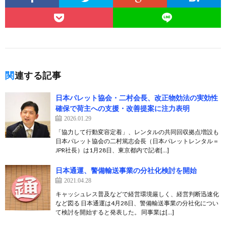
関連する記事
日本パレット協会・二村会長、改正物効法の実効性
確保で荷主への支援・改善提案に注力表明
2026.01.29
「協力して行動変容定着」、レンタルの共同回収拠点増設も
日本パレット協会の二村篤志会長（日本パレットレンタル＝
JPR社長）は1月28日、東京都内で記者[…]
日本通運、警備輸送事業の分社化検討を開始
2021.04.28
キャッシュレス普及などで経営環境厳しく、経営判断迅速化
など図る 日本通運は4月28日、警備輸送事業の分社化につい
て検討を開始すると発表した。 同事業は[…]