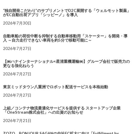
“独自開発こだわり”のサプリメントでD2C展開する「ウェルモット製薬」
がEC自動出荷アプリ「シッピーノ」を導入
2026年7月30日
自動車船の荷役中断を抑制する自動車移動用「スケーター」を開発・導
入 ～自力走行できない車両を約5分で移動可能に～
2026年7月27日
【㈱ハナインターナショナル×星清重機運輸㈱】グループ会社で販売力の
更なる強化ねらう
2026年7月27日
東京ミッドタウン八重洲でロボット配送サービスを本格始動
2026年7月27日
上組／コンテナ物流最適化サービスを提供する スタートアップ企業
「OneStream株式会社」への出資のお知らせ
2026年7月21日
ZOZO、BONJOUR SAGANの自社EC拡大に向け「Fulfillment by