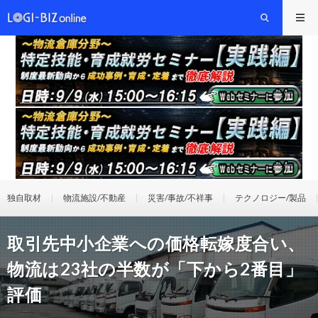
独自取材
物流施設/不動産
災害/事故/不祥事
テクノロジー/製品
取引先中小企業への価格転嫁度合い、
物流は23社の半数が「下から2番目」
評価