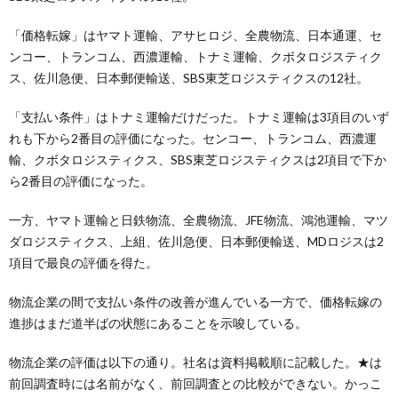
「価格転嫁」はヤマト運輸、アサヒロジ、全農物流、日本通運、セ
ンコー、トランコム、西濃運輸、トナミ運輸、クボタロジスティク
ス、佐川急便、日本郵便輸送、SBS東芝ロジスティクスの12社。
「支払い条件」はトナミ運輸だけだった。トナミ運輸は3項目のいず
れも下から2番目の評価になった。センコー、トランコム、西濃運
輸、クボタロジスティクス、SBS東芝ロジスティクスは2項目で下か
ら2番目の評価になった。
一方、ヤマト運輸と日鉄物流、全農物流、JFE物流、鴻池運輸、マツ
ダロジスティクス、上組、佐川急便、日本郵便輸送、MDロジスは2
項目で最良の評価を得た。
物流企業の間で支払い条件の改善が進んでいる一方で、価格転嫁の
進捗はまだ道半ばの状態にあることを示唆している。
物流企業の評価は以下の通り。社名は資料掲載順に記載した。★は
前回調査時には名前がなく、前回調査との比較ができない。かっこ