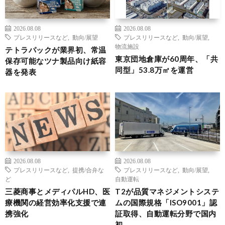
2026.08.08
2026.08.08
プレスリリースなど
,
動向/展望
プレスリリースなど
,
動向/展望
,
物流施設
テトラパックが業界初、常温
東京団地倉庫が60周年、「共
保存可能なツナ製品向け紙容
同型」53.8万㎡を運営
器を発表
2026.08.08
2026.08.08
プレスリリースなど
,
提携/合弁な
プレスリリースなど
,
動向/展望
,
ど
自動運転
三菱商事とメディパルHD、医
T2が品質マネジメントシステ
療機関の経営効率化支援で連
ムの国際規格「ISO9001」認
携強化
証取得、自動運転分野で国内
初