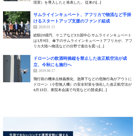
現実）を導入したと発表した。 従来の[…]
サムライインキュベート、アフリカで物流など手掛
けるスタートアップ支援のファンド組成
2020.01.15
総額20億円、ケニアなど3カ国中心 サムライインキュベート
は1月9日、傘下のサムライインキュベートアフリカが、アフ
リカ大陸へ物流などの分野で進出を図っ[…]
ドローンの飲酒時操縦を禁止した改正航空法が成
立、今秋にも施行へ
2019.06.17
飛行前の機体点検義務化、急降下などの危険行為がアウトに
ドローン（小型無人機）の安全対策を強化した改正航空法が
6月13日、衆院本会議で与党などの賛成多[…]