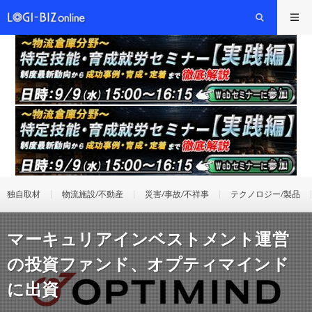
独自取材
物流施設/不動産
災害/事故/不祥事
テクノロジー/製品
マーキュリアインベストメント運営
の投資ファンド、オプティマインド
に出資