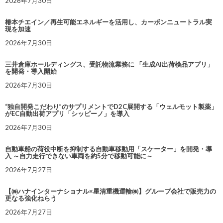
2026年7月30日
椿本チエイン／再生可能エネルギーを活用し、カーボンニュートラル実
現を加速
2026年7月30日
三井倉庫ホールディングス、受託物流業務に 「生成AI出荷検品アプリ」
を開発・導入開始
2026年7月30日
“独自開発こだわり”のサプリメントでD2C展開する「ウェルモット製薬」
がEC自動出荷アプリ「シッピーノ」を導入
2026年7月30日
自動車船の荷役中断を抑制する自動車移動用「スケーター」を開発・導
入 ～自力走行できない車両を約5分で移動可能に～
2026年7月27日
【㈱ハナインターナショナル×星清重機運輸㈱】グループ会社で販売力の
更なる強化ねらう
2026年7月27日