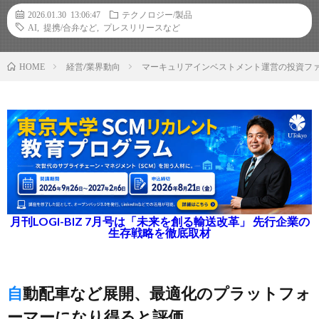
2026.01.30 13:06:47
テクノロジー/製品
AI
,
提携/合弁など
,
プレスリリースなど
経営/業界動向
マーキュリアインベストメント運営の投資フ
HOME
月刊LOGI-BIZ 7月号は「未来を創る輸送改革」 先行企業の
生存戦略を徹底取材
自動配車など展開、最適化のプラットフォ
ーマーになり得ると評価