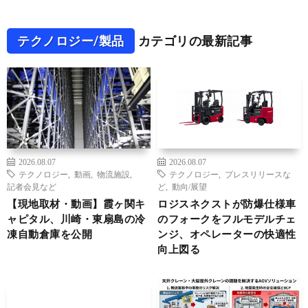
テクノロジー/製品
カテゴリの最新記事
2026.08.07
2026.08.07
テクノロジー
,
動画
,
物流施設
,
テクノロジー
,
プレスリリースな
記者会見など
ど
,
動向/展望
【現地取材・動画】霞ヶ関キ
ロジスネクストが防爆仕様車
ャピタル、川崎・東扇島の冷
のフォークをフルモデルチェ
凍自動倉庫を公開
ンジ、オペレーターの快適性
向上図る