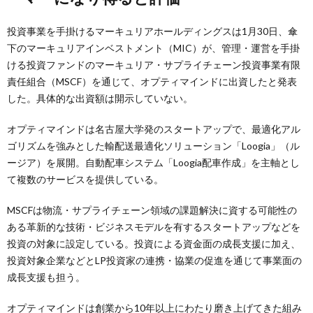
投資事業を手掛けるマーキュリアホールディングスは1月30日、傘
下のマーキュリアインベストメント（MIC）が、管理・運営を手掛
ける投資ファンドのマーキュリア・サプライチェーン投資事業有限
責任組合（MSCF）を通じて、オプティマインドに出資したと発表
した。具体的な出資額は開示していない。
オプティマインドは名古屋大学発のスタートアップで、最適化アル
ゴリズムを強みとした輸配送最適化ソリューション「Loogia」（ル
ージア）を展開。自動配車システム「Loogia配車作成」を主軸とし
て複数のサービスを提供している。
MSCFは物流・サプライチェーン領域の課題解決に資する可能性の
ある革新的な技術・ビジネスモデルを有するスタートアップなどを
投資の対象に設定している。投資による資金面の成⾧支援に加え、
投資対象企業などとLP投資家の連携・協業の促進を通じて事業面の
成⾧支援も担う。
オプティマインドは創業から10年以上にわたり磨き上げてきた組み