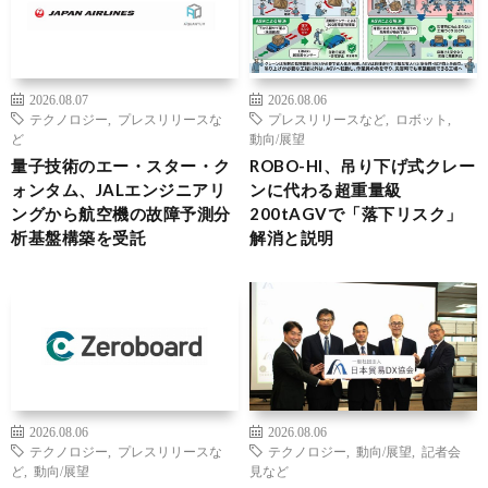
2026.08.07
2026.08.06
テクノロジー
,
プレスリリースな
プレスリリースなど
,
ロボット
,
ど
動向/展望
量子技術のエー・スター・ク
ROBO-HI、吊り下げ式クレー
ォンタム、JALエンジニアリ
ンに代わる超重量級
ングから航空機の故障予測分
200tAGVで「落下リスク」
析基盤構築を受託
解消と説明
2026.08.06
2026.08.06
テクノロジー
,
プレスリリースな
テクノロジー
,
動向/展望
,
記者会
ど
,
動向/展望
見など