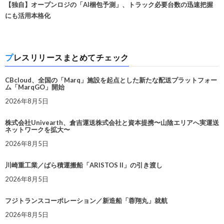
【独自】オープンロジの「AI梱包予測」、トラック必要台数の迅速把握
にも活用本格化
プレスリリースまとめてチェック
CBcloud、全国の「Marq」施設を起点とした新たな配送プラットフォー
ム「MarqGO」開始
2026年8月5日
株式会社Univearth、倉吉運送株式会社と資本提携〜山陰エリアへ実運送
ネットワークを拡大〜
2026年8月5日
川崎重工業／ばら積運搬船「ARISTOS II」の引き渡し
2026年8月5日
フジトランスコーポレーション／新造船「蓉翔丸」就航
2026年8月5日