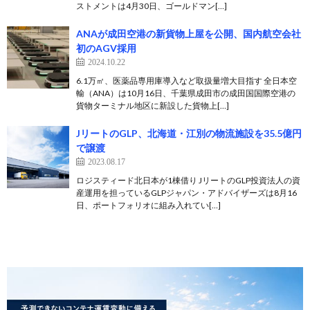
ストメントは4月30日、ゴールドマン[…]
ANAが成田空港の新貨物上屋を公開、国内航空会社
初のAGV採用
2024.10.22
6.1万㎡、医薬品専用庫導入など取扱量増大目指す 全日本空
輸（ANA）は10月16日、千葉県成田市の成田国国際空港の
貨物ターミナル地区に新設した貨物上[…]
JリートのGLP、北海道・江別の物流施設を35.5億円
で譲渡
2023.08.17
ロジスティード北日本が1棟借り JリートのGLP投資法人の資
産運用を担っているGLPジャパン・アドバイザーズは8月16
日、ポートフォリオに組み入れてい[…]