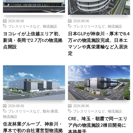
2026.08.06
2026.08.06
プレスリリースなど
,
物流施設
プレスリリースなど
,
物流施設
ヨコレイが上信越エリア初、
日本GLPが神奈川・厚木で8.4
新潟・長岡で2.7万tの物流拠
万㎡の物流施設完成、日本エ
点開設
マソンや真栄運輸など入居決
定
2026.08.06
2026.08.06
プレスリリースなど
,
動向/展望
,
プレスリリースなど
,
物流施設
物流施設
CRE、埼玉・朝霞で同一エリ
住友林業グループ、神奈川・
ア内の物流施設2棟目開発に
厚木で初の自社運営型物流拠
本格着手