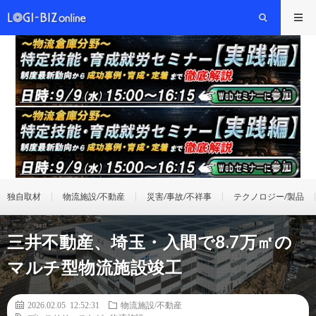
独自取材
物流施設/不動産
災害/事故/不祥事
テクノロジー/製品
三井不動産、埼玉・入間で8.7万㎡の
マルチ型物流施設竣工
2026.02.05 12:52:31
物流施設/不動産