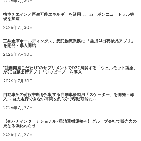
2026年7月30日
椿本チエイン／再生可能エネルギーを活用し、カーボンニュートラル実
現を加速
2026年7月30日
三井倉庫ホールディングス、受託物流業務に 「生成AI出荷検品アプリ」
を開発・導入開始
2026年7月30日
“独自開発こだわり”のサプリメントでD2C展開する「ウェルモット製薬」
がEC自動出荷アプリ「シッピーノ」を導入
2026年7月30日
自動車船の荷役中断を抑制する自動車移動用「スケーター」を開発・導
入 ～自力走行できない車両を約5分で移動可能に～
2026年7月27日
【㈱ハナインターナショナル×星清重機運輸㈱】グループ会社で販売力の
更なる強化ねらう
2026年7月27日