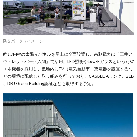
防災パーク（イメージ）
約1.7MWの太陽光パネルを屋上に全面設置し、余剰電力は「三井ア
ウトレットパーク入間」で活用。LED照明やLow-Eガラスといった省
エネ機器を採用し、敷地内にEV（電気自動車）充電器を設置するな
どの環境に配慮した取り組みを行っており、CASBEE Aランク、ZEB
、DBJ Green Building認証なども取得する予定。