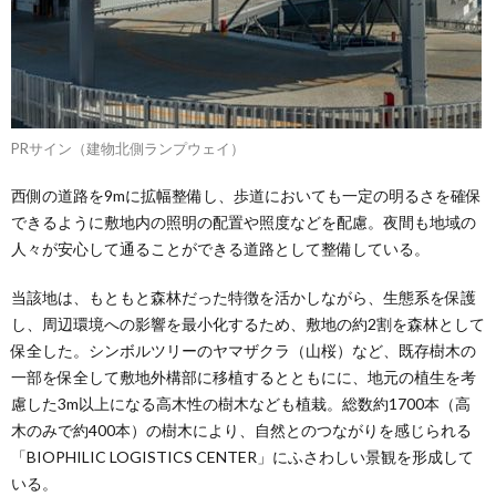
PRサイン（建物北側ランプウェイ）
西側の道路を9mに拡幅整備し、歩道においても一定の明るさを確保
できるように敷地内の照明の配置や照度などを配慮。夜間も地域の
人々が安心して通ることができる道路として整備している。
当該地は、もともと森林だった特徴を活かしながら、生態系を保護
し、周辺環境への影響を最小化するため、敷地の約2割を森林として
保全した。シンボルツリーのヤマザクラ（山桜）など、既存樹木の
一部を保全して敷地外構部に移植するとともにに、地元の植生を考
慮した3m以上になる高木性の樹木なども植栽。総数約1700本（高
木のみで約400本）の樹木により、自然とのつながりを感じられる
「BIOPHILIC LOGISTICS CENTER」にふさわしい景観を形成して
いる。