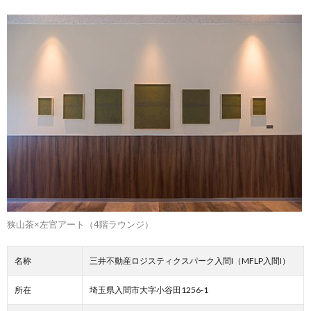
狭山茶×左官アート（4階ラウンジ）
名称
三井不動産ロジスティクスパーク入間I（MFLP入間I）
所在
埼玉県入間市大字小谷田1256-1