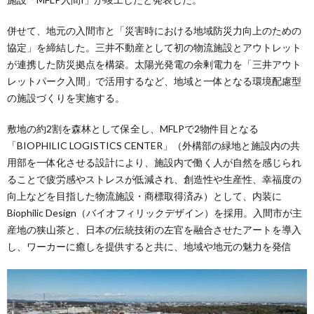
併せて、地元の入間市と「災害時における地域防災力向上のための
協定」を締結した。三井不動産として初の物流施設とアウトレット
が連携した防災拠点を構築。太陽光発電の余剰電力を「三井アウト
レットパーク入間」で活用するなど、地域と一体となる環境配慮型
の施設づくりを実施する。
敷地の約2割を森林として保全し、MFLPで2物件目となる
「BIOPHILIC LOGISTICS CENTER」（外構部の緑地と施設内の共
用部を一体化させる設計により、施設内で働く人が自然を感じられ
ることで疲労感やストレスが低減され、創造性や生産性、幸福度の
向上などを目指した物流施設・商標取得済み）として、内装に
Biophilic Design（バイオフィリックデザイン）を採用。入間市が主
産地の狭山茶と、日本の伝統技術の左官を融合させたアートを導入
し、ワーカーに癒しを提供すると共に、地域や地元の魅力を発信