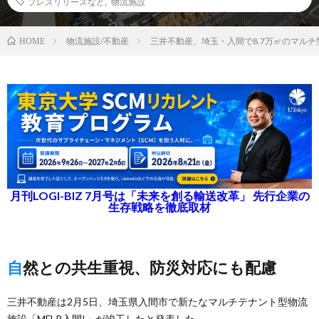
プレスリリースなど
,
物流施設
物流施設/不動産
三井不動産、埼玉・入間で8.7万㎡のマル
HOME
月刊LOGI-BIZ 7月号は「未来を創る輸送改革」 先行企業の
生存戦略を徹底取材
自然との共生重視、防災対応にも配慮
三井不動産は2月5日、埼玉県入間市で新たなマルチテナント型物流
施設「MFLP入間I」が竣工したと発表した。