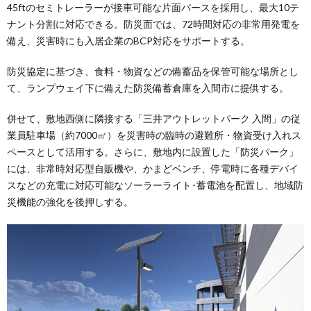
45ftのセミトレーラーが接車可能な片面バースを採用し、最大10テ
ナント分割に対応できる。防災面では、72時間対応の非常用発電を
備え、災害時にも入居企業のBCP対応をサポートする。
防災協定に基づき、食料・物資などの備蓄品を保管可能な場所とし
て、ランプウェイ下に備えた防災備蓄倉庫を入間市に提供する。
併せて、敷地西側に隣接する「三井アウトレットパーク 入間」の従
業員駐車場（約7000㎡）を災害時の臨時の避難所・物資受け入れス
ペースとして活用する。さらに、敷地内に設置した「防災パーク」
には、非常時対応型自販機や、かまどベンチ、停電時に各種デバイ
スなどの充電に対応可能なソーラーライト･蓄電池を配置し、地域防
災機能の強化を後押しする。