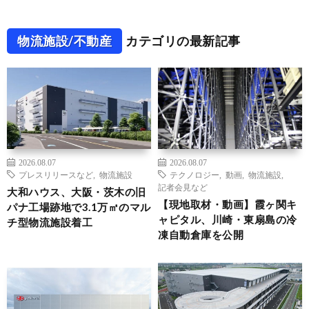
物流施設/不動産
カテゴリの最新記事
2026.08.07
2026.08.07
プレスリリースなど
,
物流施設
テクノロジー
,
動画
,
物流施設
,
記者会見など
大和ハウス、大阪・茨木の旧
【現地取材・動画】霞ヶ関キ
パナ工場跡地で3.1万㎡のマル
ャピタル、川崎・東扇島の冷
チ型物流施設着工
凍自動倉庫を公開