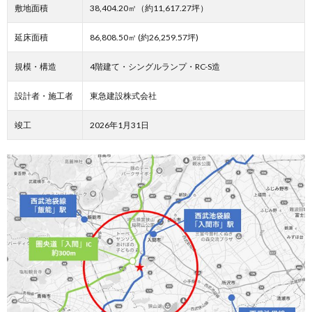
敷地面積
38,404.20㎡（約11,617.27坪）
延床面積
86,808.50㎡ (約26,259.57坪)
規模・構造
4階建て・シングルランプ・RC-S造
設計者・施工者
東急建設株式会社
竣工
2026年1月31日