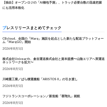
【独自】オープンロジの「AI梱包予測」、トラック必要台数の迅速把握
にも活用本格化
プレスリリースまとめてチェック
CBcloud、全国の「Marq」施設を起点とした新たな配送プラットフォー
ム「MarqGO」開始
2026年8月5日
株式会社Univearth、倉吉運送株式会社と資本提携〜山陰エリアへ実運送
ネットワークを拡大〜
2026年8月5日
川崎重工業／ばら積運搬船「ARISTOS II」の引き渡し
2026年8月5日
フジトランスコーポレーション／新造船「蓉翔丸」就航
2026年8月5日