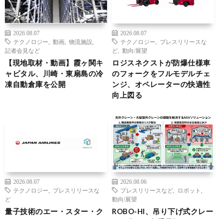
2026.08.07
2026.08.07
テクノロジー
,
動画
,
物流施設
,
テクノロジー
,
プレスリリースな
記者会見など
ど
,
動向/展望
【現地取材・動画】霞ヶ関キ
ロジスネクストが防爆仕様車
ャピタル、川崎・東扇島の冷
のフォークをフルモデルチェ
凍自動倉庫を公開
ンジ、オペレーターの快適性
向上図る
2026.08.07
2026.08.06
テクノロジー
,
プレスリリースな
プレスリリースなど
,
ロボット
,
ど
動向/展望
量子技術のエー・スター・ク
ROBO-HI、吊り下げ式クレー