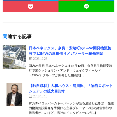
関連する記事
日本ベネックス、奈良・安堵町のC&W開発物流施
設で1.3MWの屋根借りメガソーラー稼働開始
2023.12.23
国内24件目 日本ベネックスは12月12日、奈良県生駒郡安堵
町で米クッシュマン・アンド・ウェイクフィールド
（C&W）グループが開発した物流施[…]
【独自取材】大和ハウス・浦川氏、「物流ロボット
シェア」の拡大目指す
2018.10.10
有力デベロッパーのキーパーソンが語る展望と戦略③ 先進
的物流施設開発を手掛ける主要プレーヤー6社の経営幹部や
担当者がこのほど、当社のインタビューに相[…]