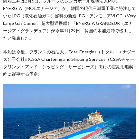
商船三井は2月6日、グループのシンガポール現地法人MOL
ENERGIA（MOLエナージア）が、韓国の現代三湖重工業に発注して
いたLPG（液化石油ガス）燃料の新造LPG・アンモニアVLGC（Very
Large Gas Carrier、超大型運搬船）「ENERGIA GRANDEUR（エナ
ージア・グランデュア）が今年1月29日、韓国の木浦港沖で竣工し
たと発表した。
本船は今後、フランスの石油大手Total Energies（トタル・エナジー
ズ）子会社のCSSA Chartering and Shipping Services（CSSAチャー
タリング・アンド・シッピング・サービシーズ）向けの定期用船契
約に従事する予定。