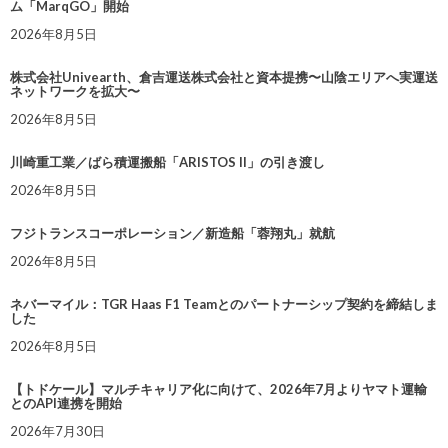
ム「MarqGO」開始
2026年8月5日
株式会社Univearth、倉吉運送株式会社と資本提携〜山陰エリアへ実運送
ネットワークを拡大〜
2026年8月5日
川崎重工業／ばら積運搬船「ARISTOS II」の引き渡し
2026年8月5日
フジトランスコーポレーション／新造船「蓉翔丸」就航
2026年8月5日
ネバーマイル：TGR Haas F1 Teamとのパートナーシップ契約を締結しま
した
2026年8月5日
【トドケール】マルチキャリア化に向けて、2026年7月よりヤマト運輸
とのAPI連携を開始
2026年7月30日