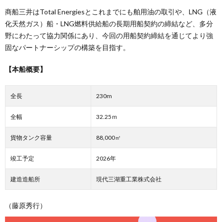
商船三井はTotal Energiesとこれまでにも舶用油の取引や、LNG（液
化天然ガス）船・LNG燃料供給船の長期用船契約の締結など、多分
野にわたって協力関係にあり、今回の用船契約締結を通じてより強
固なパートナーシップの構築を目指す。
【本船概要】
全長
230m
全幅
32.25ｍ
貨物タンク容量
88,000㎥
竣工予定
2026年
建造造船所
現代三湖重工業株式会社
（藤原秀行）