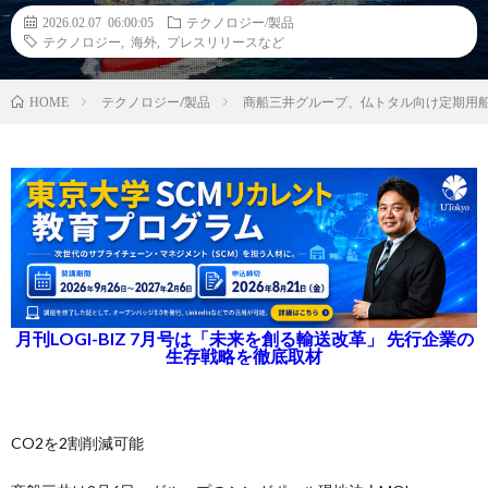
2026.02.07 06:00:05
テクノロジー/製品
テクノロジー
,
海外
,
プレスリリースなど
テクノロジー/製品
商船三井グループ、仏トタル向け定期用船
HOME
月刊LOGI-BIZ 7月号は「未来を創る輸送改革」 先行企業の
生存戦略を徹底取材
CO2を2割削減可能