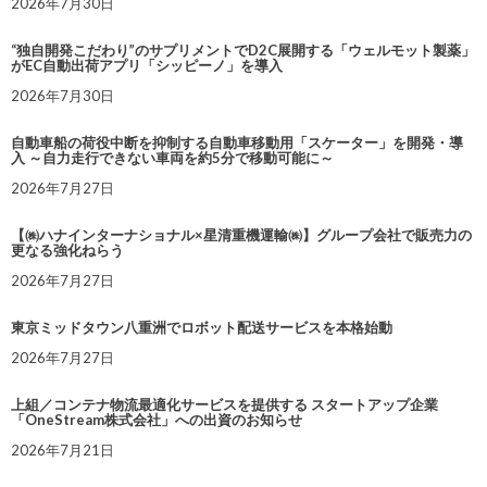
2026年7月30日
“独自開発こだわり”のサプリメントでD2C展開する「ウェルモット製薬」
がEC自動出荷アプリ「シッピーノ」を導入
2026年7月30日
自動車船の荷役中断を抑制する自動車移動用「スケーター」を開発・導
入 ～自力走行できない車両を約5分で移動可能に～
2026年7月27日
【㈱ハナインターナショナル×星清重機運輸㈱】グループ会社で販売力の
更なる強化ねらう
2026年7月27日
東京ミッドタウン八重洲でロボット配送サービスを本格始動
2026年7月27日
上組／コンテナ物流最適化サービスを提供する スタートアップ企業
「OneStream株式会社」への出資のお知らせ
2026年7月21日