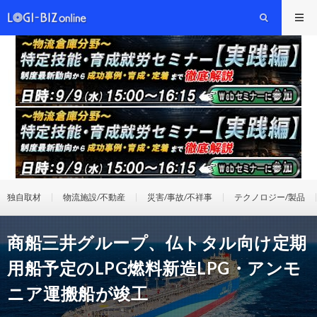
独自取材
物流施設/不動産
災害/事故/不祥事
テクノロジー/製品
商船三井グループ、仏トタル向け定期
用船予定のLPG燃料新造LPG・アンモ
ニア運搬船が竣工