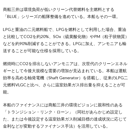
商船三井は環境負荷が低いクリーン代替燃料を主燃料とする
「BLUE」シリーズの船隊整備を進めている。本船もその一環。
LPGと重油の二元燃料船で、LPGを燃料として利用した場合、重油
と比較してCO2を約20%、SOx（硫黄酸化物）やPM（粒子状物質）
などを約90%削減することができる。LPGに加え、アンモニアも輸
送することが可能な仕様を採用している。
燃焼時にCO2を排出しないアンモニアは、次世代のクリーンエネル
ギーとして今後大規模な需要の増加が見込まれている。本船は運航
効率を高める軸発電機（Shaft Generator）を搭載し、従来のLPG二
元燃料VLGCと比べ、さらに温室効果ガス排出量を抑えることが可
能。
本船のファイナンスには商船三井の環境ビジョンに親和性のある
「トランジション・リンク・ローン」（同社があらかじめ設定し
た、または今後設定する温室効果ガス削減目標の達成状況に応じて
金利などが変動するファイナンス手法）を活用している。