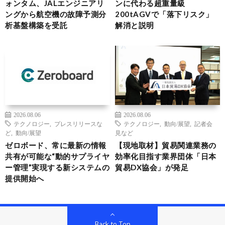
ォンタム、JALエンジニアリ
ンに代わる超重量級
ングから航空機の故障予測分
200tAGVで「落下リスク」
析基盤構築を受託
解消と説明
2026.08.06
2026.08.06
テクノロジー
,
プレスリリースな
テクノロジー
,
動向/展望
,
記者会
ど
,
動向/展望
見など
ゼロボード、常に最新の情報
【現地取材】貿易関連業務の
共有が可能な“動的サプライヤ
効率化目指す業界団体「日本
ー管理”実現する新システムの
貿易DX協会」が発足
提供開始へ
Back to Top