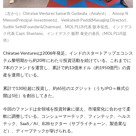
（左から）Chiratae Ventures Samarth Gudwala（Analyst）、Anoop N
Menon(Principal–Investments)、Venkatesh Peddi(Managing Director)、
Sudhir Sethi(Founder&Chairman)、MOL PLUS代表 阪本拓也、インドデス
ク代表 Capt. Shantanu、インドデスク 飯野 泰史の各氏（MOL PLUS提
供）
Chiratae Venturesは2006年発足。インドのスタートアップエコシス
テム黎明期から約20年にわたり投資活動を続けている。これまでに
7本のファンドを運営し、累計で約13億米ドル（約1950億円）の資
産を運用している。
累計で130社超に投資し、約65社のエグジット（うちIPO＝株式公
開は5社）を創出してきた。
今回のファンドは全領域を投資対象に据え、市場変化に合わせて柔
軟に調整している。コンシューマーテック、フィンテック、ヘルス
テック、SaaS／AI、B2Bセクター（サプライチェーン、製造業な
ど）、ディープテックが挙げられる。