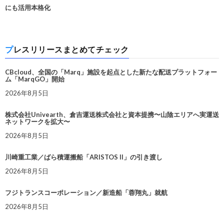
にも活用本格化
プレスリリースまとめてチェック
CBcloud、全国の「Marq」施設を起点とした新たな配送プラットフォー
ム「MarqGO」開始
2026年8月5日
株式会社Univearth、倉吉運送株式会社と資本提携〜山陰エリアへ実運送
ネットワークを拡大〜
2026年8月5日
川崎重工業／ばら積運搬船「ARISTOS II」の引き渡し
2026年8月5日
フジトランスコーポレーション／新造船「蓉翔丸」就航
2026年8月5日