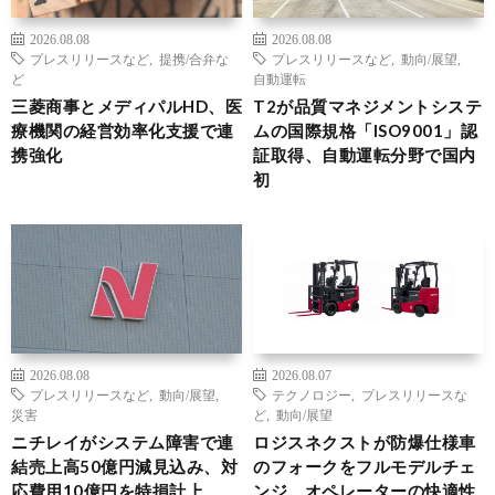
2026.08.08
2026.08.08
プレスリリースなど
,
提携/合弁な
プレスリリースなど
,
動向/展望
,
ど
自動運転
三菱商事とメディパルHD、医
T2が品質マネジメントシステ
療機関の経営効率化支援で連
ムの国際規格「ISO9001」認
携強化
証取得、自動運転分野で国内
初
2026.08.08
2026.08.07
プレスリリースなど
,
動向/展望
,
テクノロジー
,
プレスリリースな
災害
ど
,
動向/展望
ニチレイがシステム障害で連
ロジスネクストが防爆仕様車
結売上高50億円減見込み、対
のフォークをフルモデルチェ
応費用10億円を特損計上
ンジ、オペレーターの快適性