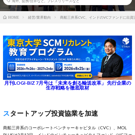
海外
,
提携/合弁など
,
プレスリリースなど
経営/業界動向
商船三井系CVC、インドのVCファンドに出資
HOME
月刊LOGI-BIZ 7月号は「未来を創る輸送改革」 先行企業の
生存戦略を徹底取材
スタートアップ投資協業を加速
商船三井系のコーポレートベンチャーキャピタル（CVC）、MOL
PLUSは2月12日、インドのベンチャーキャピタルファンド（VCファ