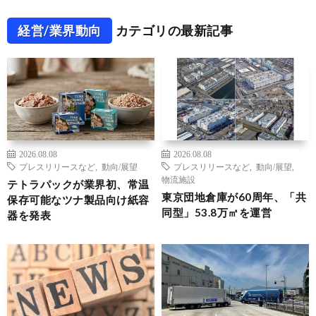
経営/業界動向
カテゴリの最新記事
2026.08.08
2026.08.08
プレスリリースなど
,
動向/展望
プレスリリースなど
,
動向/展望
,
物流施設
テトラパックが業界初、常温
東京団地倉庫が60周年、「共
保存可能なツナ製品向け紙容
同型」53.8万㎡を運営
器を発表