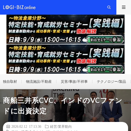
独自取材
物流施設/不動産
災害/事故/不祥事
テクノロジー/製品
商船三井系CVC、インドのVCファン
ドに出資決定
2026.02.12 17:13:36
経営/業界動向