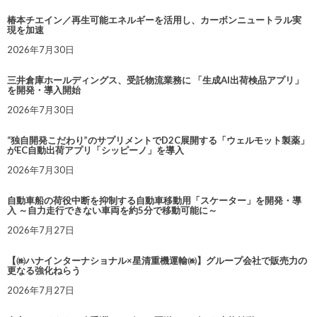
椿本チエイン／再生可能エネルギーを活用し、カーボンニュートラル実
現を加速
2026年7月30日
三井倉庫ホールディングス、受託物流業務に 「生成AI出荷検品アプリ」
を開発・導入開始
2026年7月30日
“独自開発こだわり”のサプリメントでD2C展開する「ウェルモット製薬」
がEC自動出荷アプリ「シッピーノ」を導入
2026年7月30日
自動車船の荷役中断を抑制する自動車移動用「スケーター」を開発・導
入 ～自力走行できない車両を約5分で移動可能に～
2026年7月27日
【㈱ハナインターナショナル×星清重機運輸㈱】グループ会社で販売力の
更なる強化ねらう
2026年7月27日