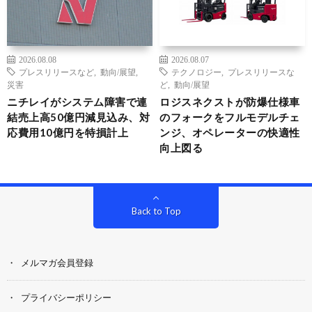
2026.08.08
2026.08.07
プレスリリースなど
,
動向/展望
,
テクノロジー
,
プレスリリースな
災害
ど
,
動向/展望
ニチレイがシステム障害で連
ロジスネクストが防爆仕様車
結売上高50億円減見込み、対
のフォークをフルモデルチェ
応費用10億円を特損計上
ンジ、オペレーターの快適性
向上図る
Back to Top
メルマガ会員登録
プライバシーポリシー