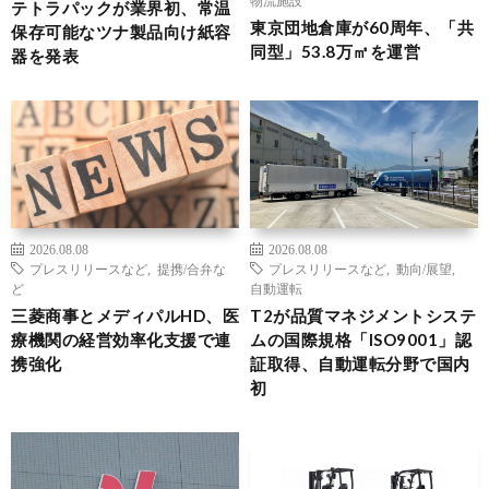
テトラパックが業界初、常温
東京団地倉庫が60周年、「共
保存可能なツナ製品向け紙容
同型」53.8万㎡を運営
器を発表
2026.08.08
2026.08.08
プレスリリースなど
,
提携/合弁な
プレスリリースなど
,
動向/展望
,
ど
自動運転
三菱商事とメディパルHD、医
T2が品質マネジメントシステ
療機関の経営効率化支援で連
ムの国際規格「ISO9001」認
携強化
証取得、自動運転分野で国内
初