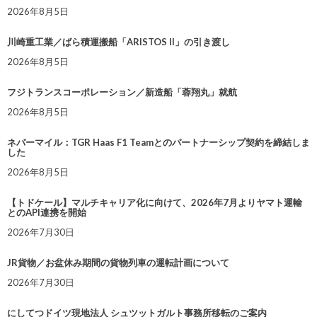
2026年8月5日
川崎重工業／ばら積運搬船「ARISTOS II」の引き渡し
2026年8月5日
フジトランスコーポレーション／新造船「蓉翔丸」就航
2026年8月5日
ネバーマイル：TGR Haas F1 Teamとのパートナーシップ契約を締結しま
した
2026年8月5日
【トドケール】マルチキャリア化に向けて、2026年7月よりヤマト運輸
とのAPI連携を開始
2026年7月30日
JR貨物／お盆休み期間の貨物列車の運転計画について
2026年7月30日
にしてつドイツ現地法人 シュツットガルト事務所移転のご案内