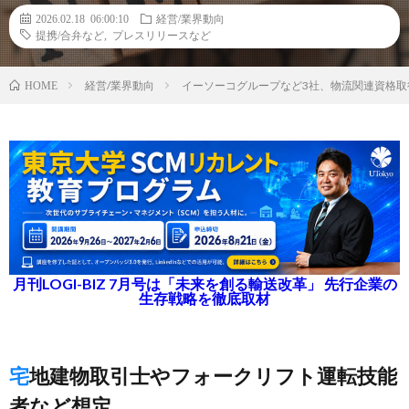
2026.02.18 06:00:10
経営/業界動向
提携/合弁など
,
プレスリリースなど
経営/業界動向
イーソーコグループなど3社、物流関連資格取
HOME
月刊LOGI-BIZ 7月号は「未来を創る輸送改革」 先行企業の
生存戦略を徹底取材
宅地建物取引士やフォークリフト運転技能
者など想定