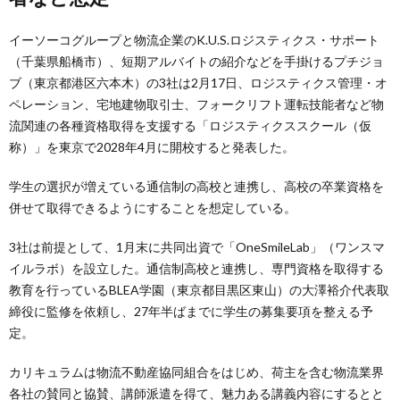
イーソーコグループと物流企業のK.U.S.ロジスティクス・サポート
（千葉県船橋市）、短期アルバイトの紹介などを手掛けるプチジョ
ブ（東京都港区六本木）の3社は2月17日、ロジスティクス管理・オ
ペレーション、宅地建物取引士、フォークリフト運転技能者など物
流関連の各種資格取得を支援する「ロジスティクススクール（仮
称）」を東京で2028年4月に開校すると発表した。
学生の選択が増えている通信制の高校と連携し、高校の卒業資格を
併せて取得できるようにすることを想定している。
3社は前提として、1月末に共同出資で「OneSmileLab」（ワンスマ
イルラボ）を設立した。通信制高校と連携し、専門資格を取得する
教育を行っているBLEA学園（東京都目黒区東山）の大澤裕介代表取
締役に監修を依頼し、27年半ばまでに学生の募集要項を整える予
定。
カリキュラムは物流不動産協同組合をはじめ、荷主を含む物流業界
各社の賛同と協賛、講師派遣を得て、魅力ある講義内容にするとと