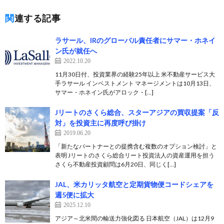
関連する記事
ラサール、IRのグローバル責任者にサマー・ホネイ
ン氏が就任へ
2022.10.20
11月30日付、投資業界の経験25年以上 米不動産サービス大
手ラサール インベストメント マネージメントは10月13日、
サマー・ホネイン氏がアロック・[…]
Jリートのさくら総合、スターアジアの買収提案「反
対」を投資主に再度呼び掛け
2019.06.20
「新たなパートナーとの提携含む複数のオプション検討」と
表明 Jリートのさくら総合リート投資法人の資産運用を担う
さくら不動産投資顧問は6月20日、同じく[…]
JAL、米カリッタ航空と定期貨物便コードシェアを
週5便に拡大
2025.12.10
アジア～北米間の輸送力強化図る 日本航空（JAL）は12月9