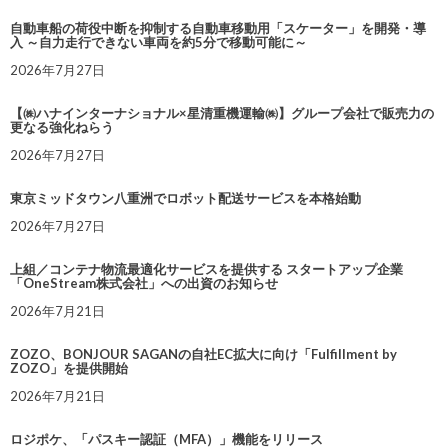
自動車船の荷役中断を抑制する自動車移動用「スケーター」を開発・導
入 ～自力走行できない車両を約5分で移動可能に～
2026年7月27日
【㈱ハナインターナショナル×星清重機運輸㈱】グループ会社で販売力の
更なる強化ねらう
2026年7月27日
東京ミッドタウン八重洲でロボット配送サービスを本格始動
2026年7月27日
上組／コンテナ物流最適化サービスを提供する スタートアップ企業
「OneStream株式会社」への出資のお知らせ
2026年7月21日
ZOZO、BONJOUR SAGANの自社EC拡大に向け「Fulfillment by
ZOZO」を提供開始
2026年7月21日
ロジポケ、「パスキー認証（MFA）」機能をリリース