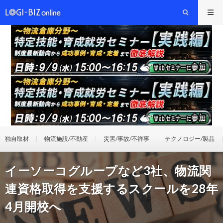
独自取材
物流施設/不動産
災害/事故/不祥事
テクノロジー/製品
イーソーコグループなど3社、物流関
連資格取得を支援するスクールを28年
4月開校へ