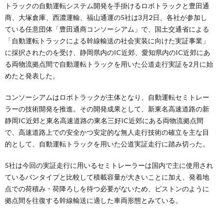
トラックの自動運転システム開発を手掛けるロボトラックと豊田通
商、大塚倉庫、西濃運輸、福山通運の5社は3月2日、各社が参加し
ている任意団体「豊田通商コンソーシアム」で、国土交通省による
「自動運転トラックによる幹線輸送の社会実装に向けた実証事業」
に採択されたのを受け、静岡県内のIC近郊、愛知県内のIC近郊にあ
る両物流拠点間で自動運転トラックを用いた公道走行実証を2月に始
めたと発表した。
コンソーシアムはロボトラックが主体となり、自動運転セミトレー
ラーの技術開発を推進。その開発成果として、新東名高速道路の新
静岡IC近郊と東名高速道路の東名三好IC近郊にある両物流拠点間
で、高速道路上での安全かつ安定的な無人走行技術の確立を主な目
的として、自動運転トラックを用いた公道実証走行に踏み切った。
5社は今回の実証走行に用いるセミトレーラーは国内で主に使用され
ているバンタイプと比較して積載容量が大きいことに加え、発着地
点での荷積み・荷降ろしを待つ必要がないため、ピストンのように
拠点間を往復する幹線輸送に適した車両形態とみている。