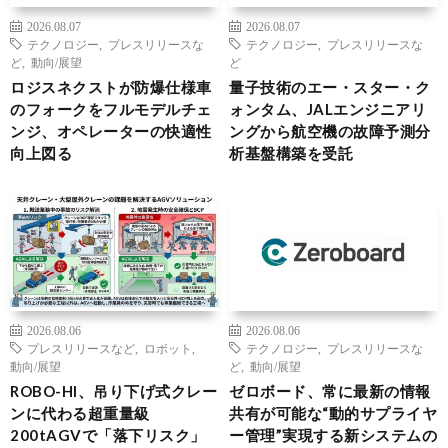
2026.08.07
2026.08.07
テクノロジー
,
プレスリリースな
テクノロジー
,
プレスリリースな
ど
,
動向/展望
ど
ロジスネクストが防爆仕様車
量子技術のエー・スター・ク
のフォークをフルモデルチェ
ォンタム、JALエンジニアリ
ンジ、オペレーターの快適性
ングから航空機の故障予測分
向上図る
析基盤構築を受託
2026.08.06
2026.08.06
プレスリリースなど
,
ロボット
,
テクノロジー
,
プレスリリースな
動向/展望
ど
,
動向/展望
ROBO-HI、吊り下げ式クレー
ゼロボード、常に最新の情報
ンに代わる超重量級
共有が可能な“動的サプライヤ
200tAGVで「落下リスク」
ー管理”実現する新システムの