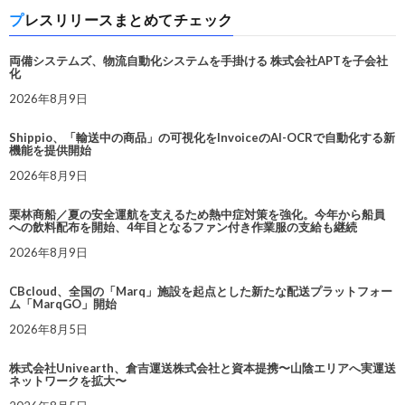
プレスリリースまとめてチェック
両備システムズ、物流自動化システムを手掛ける 株式会社APTを子会社
化
2026年8月9日
Shippio、「輸送中の商品」の可視化をInvoiceのAI-OCRで自動化する新
機能を提供開始
2026年8月9日
栗林商船／夏の安全運航を支えるため熱中症対策を強化。今年から船員
への飲料配布を開始、4年目となるファン付き作業服の支給も継続
2026年8月9日
CBcloud、全国の「Marq」施設を起点とした新たな配送プラットフォー
ム「MarqGO」開始
2026年8月5日
株式会社Univearth、倉吉運送株式会社と資本提携〜山陰エリアへ実運送
ネットワークを拡大〜