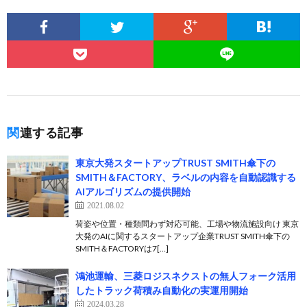
関連する記事
東京大発スタートアップTRUST SMITH傘下の
SMITH＆FACTORY、ラベルの内容を自動認識する
AIアルゴリズムの提供開始
2021.08.02
荷姿や位置・種類問わず対応可能、工場や物流施設向け 東京
大発のAIに関するスタートアップ企業TRUST SMITH傘下の
SMITH＆FACTORYは7[…]
鴻池運輸、三菱ロジスネクストの無人フォーク活用
したトラック荷積み自動化の実運用開始
2024.03.28