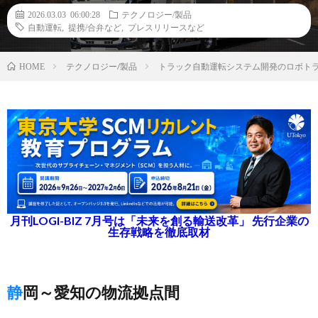
2026.03.03 06:00:28
テクノロジー/製品
自動運転
,
提携/合弁など
,
プレスリリースなど
テクノロジー/製品
トラック自動運転システム開発のロボト
HOME
月刊LOGI-BIZ 7月号は「未来を創る輸送改革」 先行企業の
生存戦略を徹底取材
静岡～愛知の物流拠点間