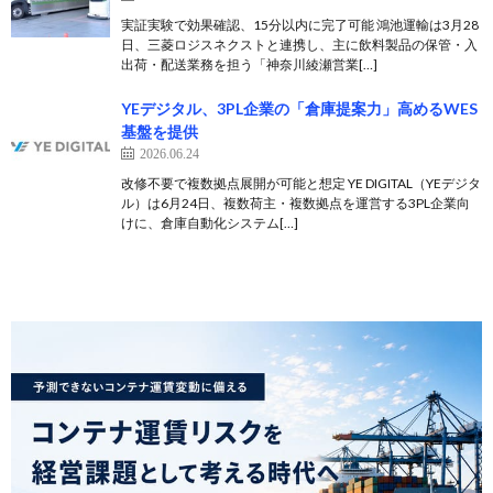
実証実験で効果確認、15分以内に完了可能 鴻池運輸は3月28
日、三菱ロジスネクストと連携し、主に飲料製品の保管・入
出荷・配送業務を担う「神奈川綾瀬営業[…]
YEデジタル、3PL企業の「倉庫提案力」高めるWES
基盤を提供
2026.06.24
改修不要で複数拠点展開が可能と想定 YE DIGITAL（YEデジタ
ル）は6月24日、複数荷主・複数拠点を運営する3PL企業向
けに、倉庫自動化システム[…]