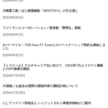
2026年8月5日
川崎重工業／ばら積運搬船「ARISTOS II」の引き渡し
2026年8月5日
フジトランスコーポレーション／新造船「蓉翔丸」就航
2026年8月5日
ネバーマイル：TGR Haas F1 Teamとのパートナーシップ契約を締結しま
した
2026年8月5日
【トドケール】マルチキャリア化に向けて、2026年7月よりヤマト運輸
とのAPI連携を開始
2026年7月30日
JR貨物／お盆休み期間の貨物列車の運転計画について
2026年7月30日
にしてつドイツ現地法人 シュツットガルト事務所移転のご案内