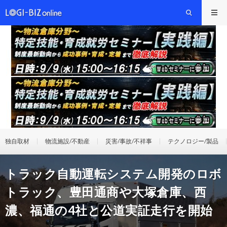
独自取材
物流施設/不動産
災害/事故/不祥事
テクノロジー/製品
トラック自動運転システム開発のロボ
トラック、豊田通商や大塚倉庫、西
濃、福通の4社と公道実証走行を開始