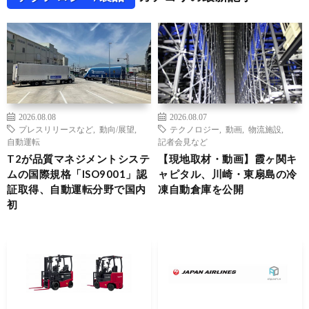
2026.08.08
2026.08.07
プレスリリースなど
,
動向/展望
,
テクノロジー
,
動画
,
物流施設
,
自動運転
記者会見など
T2が品質マネジメントシステ
【現地取材・動画】霞ヶ関キ
ムの国際規格「ISO9001」認
ャピタル、川崎・東扇島の冷
証取得、自動運転分野で国内
凍自動倉庫を公開
初