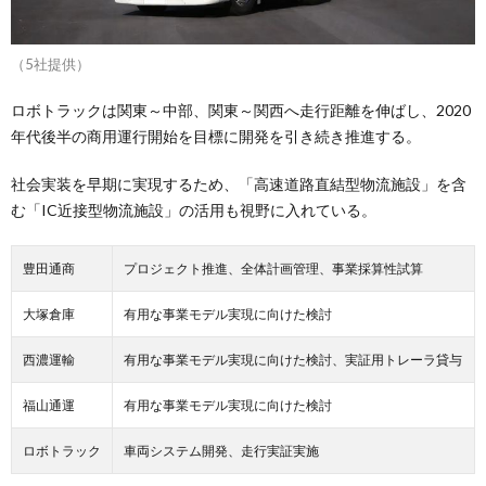
（5社提供）
ロボトラックは関東～中部、関東～関西へ走行距離を伸ばし、2020
年代後半の商用運行開始を目標に開発を引き続き推進する。
社会実装を早期に実現するため、「高速道路直結型物流施設」を含
む「IC近接型物流施設」の活用も視野に入れている。
豊田通商
プロジェクト推進、全体計画管理、事業採算性試算
大塚倉庫
有用な事業モデル実現に向けた検討
西濃運輸
有用な事業モデル実現に向けた検討、実証用トレーラ貸与
福山通運
有用な事業モデル実現に向けた検討
ロボトラック
車両システム開発、走行実証実施