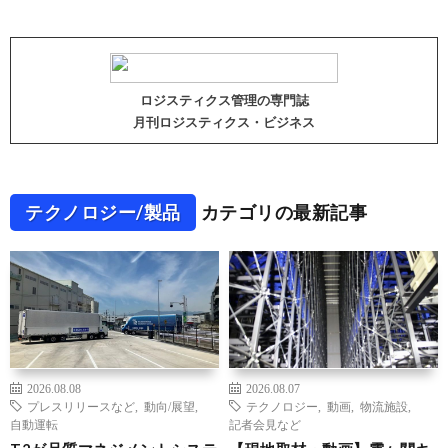
ロジスティクス管理の専門誌
月刊ロジスティクス・ビジネス
テクノロジー/製品
カテゴリの最新記事
2026.08.08
2026.08.07
プレスリリースなど
,
動向/展望
,
テクノロジー
,
動画
,
物流施設
,
自動運転
記者会見など