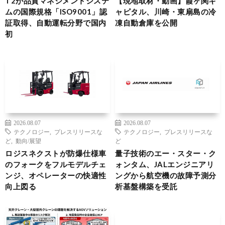
T2が品質マネジメントシステ
【現地取材・動画】霞ヶ関キ
ムの国際規格「ISO9001」認
ャピタル、川崎・東扇島の冷
証取得、自動運転分野で国内
凍自動倉庫を公開
初
2026.08.07
2026.08.07
テクノロジー
,
プレスリリースな
テクノロジー
,
プレスリリースな
ど
,
動向/展望
ど
ロジスネクストが防爆仕様車
量子技術のエー・スター・ク
のフォークをフルモデルチェ
ォンタム、JALエンジニアリ
ンジ、オペレーターの快適性
ングから航空機の故障予測分
向上図る
析基盤構築を受託