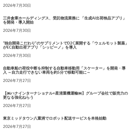
2026年7月30日
三井倉庫ホールディングス、受託物流業務に 「生成AI出荷検品アプリ」
を開発・導入開始
2026年7月30日
“独自開発こだわり”のサプリメントでD2C展開する「ウェルモット製薬」
がEC自動出荷アプリ「シッピーノ」を導入
2026年7月30日
自動車船の荷役中断を抑制する自動車移動用「スケーター」を開発・導
入 ～自力走行できない車両を約5分で移動可能に～
2026年7月27日
【㈱ハナインターナショナル×星清重機運輸㈱】グループ会社で販売力の
更なる強化ねらう
2026年7月27日
東京ミッドタウン八重洲でロボット配送サービスを本格始動
2026年7月27日