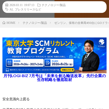
2026.03.11 19:07:13
テクノロジー/製品
AI
,
プレスリリースなど
テクノロジー/製品
ゼンリン、保有の全車両450台にGOドラ
HOME
月刊LOGI-BIZ 7月号は「未来を創る輸送改革」 先行企業の
生存戦略を徹底取材
安全意識向上図る