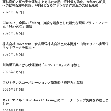
栗林商船／夏の安全運航を支えるため熱中症対策を強化。今年から船員
への飲料配布を開始、4年目となるファン付き作業服の支給も継続
2026年8月9日
CBcloud、全国の「Marq」施設を起点とした新たな配送プラットフォー
ム「MarqGO」開始
2026年8月5日
株式会社Univearth、倉吉運送株式会社と資本提携〜山陰エリアへ実運送
ネットワークを拡大〜
2026年8月5日
川崎重工業／ばら積運搬船「ARISTOS II」の引き渡し
2026年8月5日
フジトランスコーポレーション／新造船「蓉翔丸」就航
2026年8月5日
ネバーマイル：TGR Haas F1 Teamとのパートナーシップ契約を締結しま
した
2026年8月5日