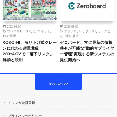
2026.08.06
2026.08.06
プレスリリースなど
,
ロボット
,
テクノロジー
,
プレスリリースな
動向/展望
ど
,
動向/展望
ROBO-HI、吊り下げ式クレー
ゼロボード、常に最新の情報
ンに代わる超重量級
共有が可能な“動的サプライヤ
200tAGVで「落下リスク」
ー管理”実現する新システムの
解消と説明
提供開始へ
Back to Top
メルマガ会員登録
プライバシーポリシー