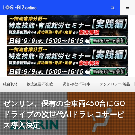
独自取材
物流施設/不動産
災害/事故/不祥事
テクノロジー/製品
ゼンリン、保有の全車両450台にGO
ドライブの次世代AIドラレコサービ
ス導入決定