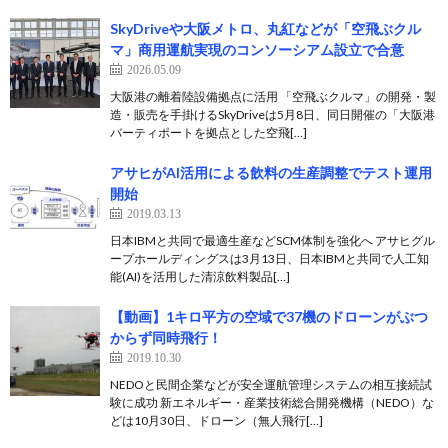
SkyDriveや大阪メトロ、丸紅などが「空飛ぶクル
マ」商用運航実現のコンソーシアム設立で合意
2026.05.09
大阪港の離着陸設備拠点に活用 「空飛ぶクルマ」の開発・製
造・販売を手掛けるSkyDriveは5月8日、同日開催の「大阪港
バーティポートを拠点とした空飛[…]
アサヒがAI活用による飲料の生産調整でテスト運用
開始
2019.03.13
日本IBMと共同で最適生産などSCM体制を強化へ アサヒグル
ープホールディングスは3月13日、日本IBMと共同で人工知
能(AI)を活用した清涼飲料製品[…]
【動画】1キロ平方の空域で37機のドローンがぶつ
からず同時飛行！
2019.10.30
NEDOと民間企業などが安全運航管理システムの相互接続試
験に成功 新エネルギー・産業技術総合開発機構（NEDO）な
どは10月30日、ドローン（無人飛行[…]