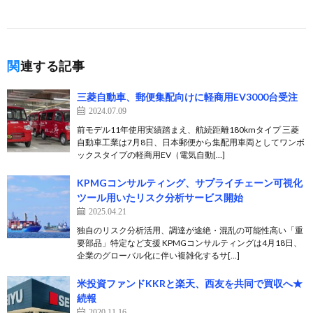
関連する記事
三菱自動車、郵便集配向けに軽商用EV3000台受注
2024.07.09
前モデル11年使用実績踏まえ、航続距離180kmタイプ 三菱
自動車工業は7月8日、日本郵便から集配用車両としてワンボ
ックスタイプの軽商用EV（電気自動[…]
KPMGコンサルティング、サプライチェーン可視化
ツール用いたリスク分析サービス開始
2025.04.21
独自のリスク分析活用、調達が途絶・混乱の可能性高い「重
要部品」特定など支援 KPMGコンサルティングは4月18日、
企業のグローバル化に伴い複雑化するサ[…]
米投資ファンドKKRと楽天、西友を共同で買収へ★
続報
2020.11.16