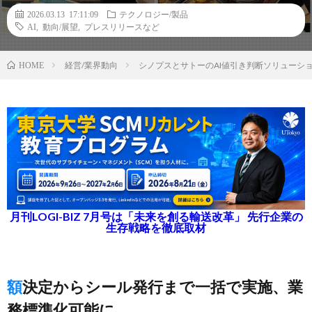
2026.03.13 17:11:09
テクノロジー/製品
AI
,
動向/展望
,
プレスリリースなど
経営/業界動向
シノプスとサトーのAI値引き判断ソリューシ
HOME
月刊LOGI-BIZ 7月号は「未来を創る輸送改革」 先行企業の
生存戦略を徹底取材
額決定からシール発行まで一括で実施、業
務標準化可能に