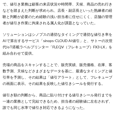
で、値引き業務は顧客の来店状況や時間帯、天候、商品の売れ行き
などを踏まえた判断が求められ、店長・副店長といった熟練者の経
験と判断が必要のため経験の浅い担当者に任せにくく、店舗の管理
者が値引き作業に拘束される属人化が課題となっていた。
ソリューションはシノプスの適切なタイミングで適切な値引き率を
AIで算出するサービス「sinops-CLOUD AI値引」と、サトーの次世
代IoT搭載ラベルプリンター「FLEQV（フレキューブ）FX3-LX」を
組み合わせて提供。
売場の商品をスキャンすることで、販売実績、販売価格、在庫、客
数予測、天候などさまざまなデータを基に、最適なタイミングと値
引率を予測し、その結果は「値引アラート」として、フレキューブ
の画面に表示。その結果を反映した値引きシールを発行する。
値引き額の判断から、商品に貼り付けする値引きシール発行までを
一連の業務として完結できるため、担当者の経験値に左右されず、
誰でも同じ水準で値引き対応できるようになった。