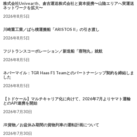
株式会社Univearth、倉吉運送株式会社と資本提携〜山陰エリアへ実運送
ネットワークを拡大〜
2026年8月5日
川崎重工業／ばら積運搬船「ARISTOS II」の引き渡し
2026年8月5日
フジトランスコーポレーション／新造船「蓉翔丸」就航
2026年8月5日
ネバーマイル：TGR Haas F1 Teamとのパートナーシップ契約を締結しま
した
2026年8月5日
【トドケール】マルチキャリア化に向けて、2026年7月よりヤマト運輸
とのAPI連携を開始
2026年7月30日
JR貨物／お盆休み期間の貨物列車の運転計画について
2026年7月30日