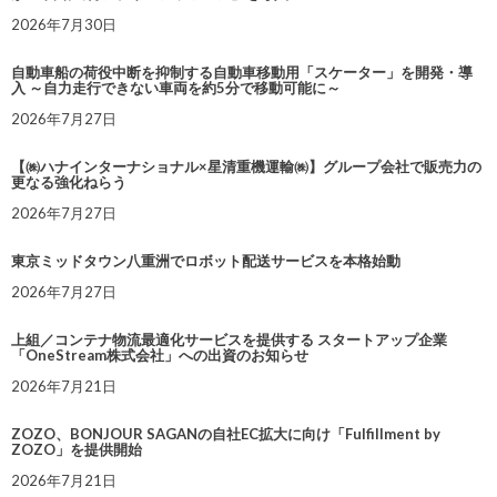
2026年7月30日
自動車船の荷役中断を抑制する自動車移動用「スケーター」を開発・導
入 ～自力走行できない車両を約5分で移動可能に～
2026年7月27日
【㈱ハナインターナショナル×星清重機運輸㈱】グループ会社で販売力の
更なる強化ねらう
2026年7月27日
東京ミッドタウン八重洲でロボット配送サービスを本格始動
2026年7月27日
上組／コンテナ物流最適化サービスを提供する スタートアップ企業
「OneStream株式会社」への出資のお知らせ
2026年7月21日
ZOZO、BONJOUR SAGANの自社EC拡大に向け「Fulfillment by
ZOZO」を提供開始
2026年7月21日