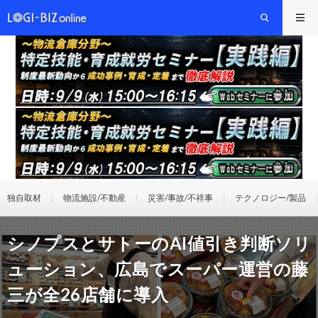
独自取材
物流施設/不動産
災害/事故/不祥事
テクノロジー/製品
シノプスとサトーのAI値引き判断ソリ
ューション、広島でスーパー運営の藤
三が全26店舗に導入