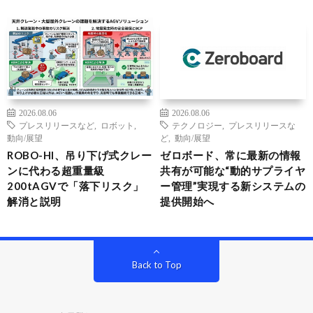
2026.08.06
2026.08.06
プレスリリースなど
,
ロボット
,
テクノロジー
,
プレスリリースな
動向/展望
ど
,
動向/展望
ROBO-HI、吊り下げ式クレー
ゼロボード、常に最新の情報
ンに代わる超重量級
共有が可能な“動的サプライヤ
200tAGVで「落下リスク」
ー管理”実現する新システムの
解消と説明
提供開始へ
Back to Top