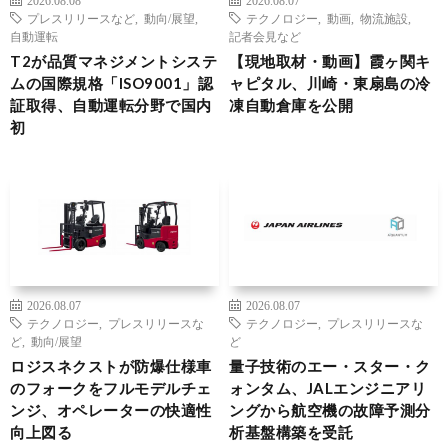
プレスリリースなど
,
動向/展望
,
テクノロジー
,
動画
,
物流施設
,
自動運転
記者会見など
T2が品質マネジメントシステ
【現地取材・動画】霞ヶ関キ
ムの国際規格「ISO9001」認
ャピタル、川崎・東扇島の冷
証取得、自動運転分野で国内
凍自動倉庫を公開
初
2026.08.07
2026.08.07
テクノロジー
,
プレスリリースな
テクノロジー
,
プレスリリースな
ど
,
動向/展望
ど
ロジスネクストが防爆仕様車
量子技術のエー・スター・ク
のフォークをフルモデルチェ
ォンタム、JALエンジニアリ
ンジ、オペレーターの快適性
ングから航空機の故障予測分
向上図る
析基盤構築を受託