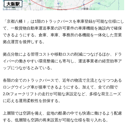
「京都八幡Ⅰ」は1階のトラックバースを車庫登録が可能な仕様にし
て、一般貨物自動車運送事業の許可要件の車庫機能を施設内で確保
できるようにする。倉庫、車庫、事務所の各機能を一体化した営業
拠点運営を後押しする。
拠点分散による管理コストや移動ロスの削減につなげるほか、ドラ
イバーの働きやすい環境整備にも寄与し、運送事業者の経営効率ア
ップにつながるとみている。
各階の全てのトラックバースで、近年の物流で主流となりつつある
ロングウイング車が接車できるようにする。加えて、全ての階で
2.0tフォークリフトの走行が可能な床設定など、多様な荷主ニーズ
に応える運用柔軟性を担保する。
上層階では空調を備え、盆地の酷暑の中でも快適に働けるよう配慮
する。低層階も空調の将来設置が可能な仕様を取り入れる。