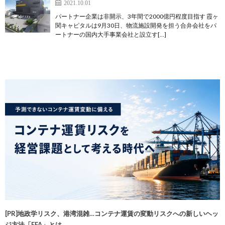
2021.10.01
パートナー企業は非開示、3年間で2000億円程度目指す 霞ヶ
関キャピタルは9月30日、物流施設開発を担う合弁会社をパ
ートナーの国内大手事業会社と設立す[…]
[PR]地政学リスク、港湾混雑…コンテナ運賃の変動リスクへの新しいヘッ
ジ方法「FFA」とは