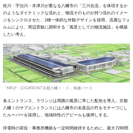
桂川・宇治川・木津川が重なる八幡市の「三川合流」を体現するか
のようなダイナミックな流れと、物流そのものが持つ流れのイメー
ジをシンクロさせた、2棟一体的な外観デザインを採用。流麗なフォ
ルムにより、周辺景観に調和する「風景としての物流施設」を構築
したい考え。
「MFLP・LOGIFRONT京都八幡Ⅰ・Ⅱ」鳥瞰パース
各エントランス、ラウンジは周囲の風景に準じた配色を導入。京都
八幡Ⅰのサブエントランスには八幡市の名産品の竹をモチーフにし
たルーバーを採用し、地域特性のアピールも後押しする。
停電時の荷役・事務所機能を一定時間維持するために、最大72時間