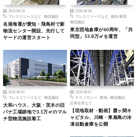
2026.08.10
2026.08.08
プレスリリースなど
,
物流施設
プレスリリースなど
,
動向/展望
,
物流施設
名港海運が愛知・飛島村で新
東京団地倉庫が60周年、「共
物流センター開設、先行して
同型」53.8万㎡を運営
ヤードの運営スタート
2026.08.07
2026.08.07
プレスリリースなど
,
物流施設
テクノロジー
,
動画
,
物流施設
,
記者会見など
大和ハウス、大阪・茨木の旧
【現地取材・動画】霞ヶ関キ
パナ工場跡地で3.1万㎡のマル
ャピタル、川崎・東扇島の冷
チ型物流施設着工
凍自動倉庫を公開