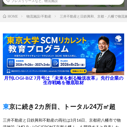
プレスリリースなど
,
物流施設
物流施設/不動産
三井不動産と日鉄興和、京都・八幡で物流施
HOME
月刊LOGI-BIZ 7月号は「未来を創る輸送改革」 先行企業の
生存戦略を徹底取材
東京に続き2カ所目、トータル24万㎡超
三井不動産と日鉄興和不動産の両社は3月16日、京都府八幡市で物
流施設「MFLP・LOGIFRONT京都八幡Ⅰ」を開発すると発表した。