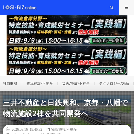
独自取材
物流施設/不動産
災害/事故/不祥事
テクノロジー/製品
三井不動産と日鉄興和、京都・八幡で
物流施設2棟を共同開発へ
2026.03.16 19:46:32
物流施設/不動産