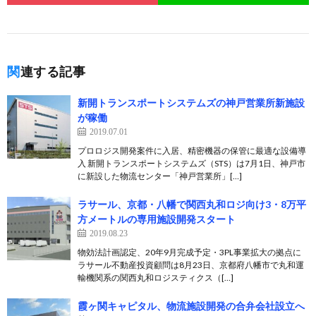
関連する記事
新開トランスポートシステムズの神戸営業所新施設
が稼働
2019.07.01
プロロジス開発案件に入居、精密機器の保管に最適な設備導
入 新開トランスポートシステムズ（STS）は7月1日、神戸市
に新設した物流センター「神戸営業所」[…]
ラサール、京都・八幡で関西丸和ロジ向け3・8万平
方メートルの専用施設開発スタート
2019.08.23
物効法計画認定、20年9月完成予定・3PL事業拡大の拠点に
ラサール不動産投資顧問は8月23日、京都府八幡市で丸和運
輸機関系の関西丸和ロジスティクス（[…]
霞ヶ関キャピタル、物流施設開発の合弁会社設立へ