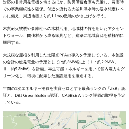
対応の非常用発電機を備えるほか、防災備蓄倉庫も完備し、災害時
での事業継続性を確保。付近を流れる大谷川洪水時の浸水想定レベ
ルに備え、周辺地盤より約1.1mの敷地のかさ上げを行う。
木質耐火被覆や倉庫柱への木材活用、地域材の竹を用いたアクセン
トウォール、間伐材から成る家具など、建築に地域資源を積極的に
採用する。
大規模な屋根を利用した太陽光PPAの導入を予定している。本施設
の合計の総発電量の予定としては約8MW以上（Ⅰ：約2.9MW、
Ⅱ：約5.3MW）を計画。再生可能エネルギーを用いて館内電力をグ
リーン化し、環境に配慮した施設運用を推進する。
年間の1次エネルギー消費を実質ゼロとする最高ランクの『ZEB』認
証と、DBJ Green Building認証、CASBEE Aランク評価の取得を予定
している。