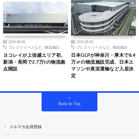
2026.08.06
2026.08.06
プレスリリースなど
,
物流施設
プレスリリースなど
,
物流施設
ヨコレイが上信越エリア初、
日本GLPが神奈川・厚木で8.4
新潟・長岡で2.7万tの物流拠
万㎡の物流施設完成、日本エ
点開設
マソンや真栄運輸など入居決
定
Back to Top
メルマガ会員登録