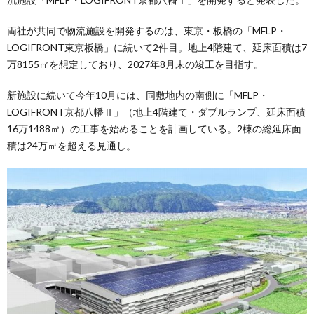
両社が共同で物流施設を開発するのは、東京・板橋の「MFLP・
LOGIFRONT東京板橋」に続いて2件目。地上4階建て、延床面積は7
万8155㎡を想定しており、2027年8月末の竣工を目指す。
新施設に続いて今年10月には、同敷地内の南側に「MFLP・
LOGIFRONT京都八幡Ⅱ」（地上4階建て・ダブルランプ、延床面積
16万1488㎡）の工事を始めることを計画している。2棟の総延床面
積は24万㎡を超える見通し。