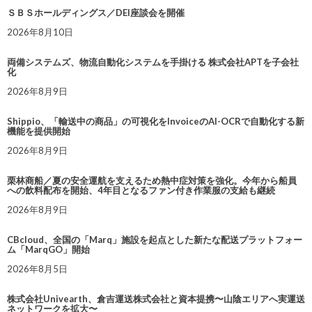
ＳＢＳホールディングス／DEI座談会を開催
2026年8月10日
両備システムズ、物流自動化システムを手掛ける 株式会社APTを子会社
化
2026年8月9日
Shippio、「輸送中の商品」の可視化をInvoiceのAI-OCRで自動化する新
機能を提供開始
2026年8月9日
栗林商船／夏の安全運航を支えるため熱中症対策を強化。今年から船員
への飲料配布を開始、4年目となるファン付き作業服の支給も継続
2026年8月9日
CBcloud、全国の「Marq」施設を起点とした新たな配送プラットフォー
ム「MarqGO」開始
2026年8月5日
株式会社Univearth、倉吉運送株式会社と資本提携〜山陰エリアへ実運送
ネットワークを拡大〜