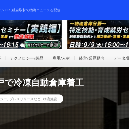
ーン,3PL,独自取材で物流ニュースを配信
事
テクノロジー/製品
雇用/人材
経営/業界動向
データ/
戸で冷凍自動倉庫着工
ジー
,
プレスリリースなど
,
物流施設