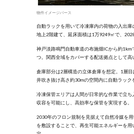
物件イメージパース
自動ラックを用いて冷凍庫内の荷物の入出庫
地上2階建て、延床面積は1万9249㎡で、20
神戸淡路鳴門自動車道の布施畑ICから約1k
つ。関西全域をカバーする配送拠点として高
倉庫部分は2層構造の立体倉庫を想定。1層目
井吹き抜け高さ約30mの空間内に自動ラック
冷凍保管エリアは人間が日常的な作業で立ち入
収容を可能にし、高効率な保管を実現する。
2030年のフロン規制を見据えて自然冷媒を
を敷設することで、再生可能エネルギーを用
定。