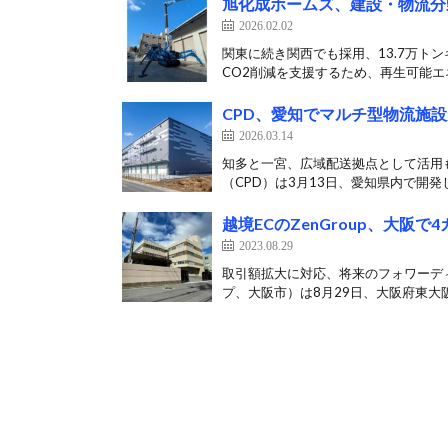
旭化成ホームズ、建設・物流分
2026.02.02
関東に続き関西でも採用、13.7万ト
CO2削減を支援するため、再生可能エネ
CPD、愛知でマルチ型物流施設
2026.03.14
知多と一宮、広域配送拠点として活用
（CPD）は3月13日、愛知県内で開発
越境ECのZenGroup、大阪
2023.08.29
取引額拡大に対応、将来のフォワーディン
プ、大阪市）は8月29日、大阪府東大阪