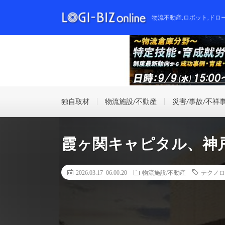
物流不動産,ロボット,ドロ
独自取材
物流施設/不動産
災害/事故/不祥
霞ヶ関キャピタル、神
2026.03.17 06:00:20
物流施設/不動産
テクノロ