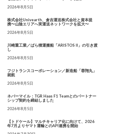
2026年8月5日
株式会社Univearth、倉吉運送株式会社と資本提
携〜山陰エリアへ実運送ネットワークを拡大〜
2026年8月5日
川崎重工業／ばら積運搬船「ARISTOS II」の引き渡
し
2026年8月5日
フジトランスコーポレーション／新造船「蓉翔丸」
就航
2026年8月5日
ネバーマイル：TGR Haas F1 Teamとのパートナー
シップ契約を締結しました
2026年8月5日
【トドケール】マルチキャリア化に向けて、2026
年7月よりヤマト運輸とのAPI連携を開始
2026年7月30日