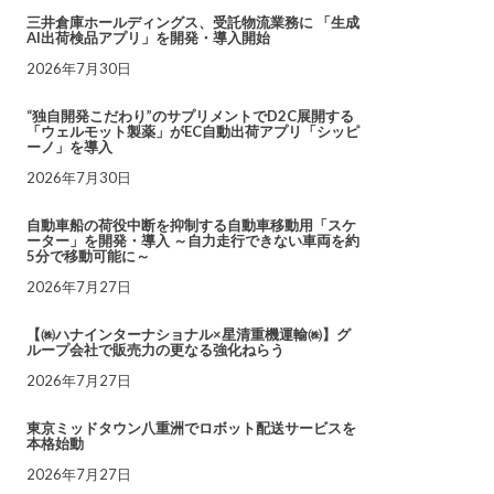
三井倉庫ホールディングス、受託物流業務に 「生成
AI出荷検品アプリ」を開発・導入開始
2026年7月30日
“独自開発こだわり”のサプリメントでD2C展開する
「ウェルモット製薬」がEC自動出荷アプリ「シッピ
ーノ」を導入
2026年7月30日
自動車船の荷役中断を抑制する自動車移動用「スケ
ーター」を開発・導入 ～自力走行できない車両を約
5分で移動可能に～
2026年7月27日
【㈱ハナインターナショナル×星清重機運輸㈱】グ
ループ会社で販売力の更なる強化ねらう
2026年7月27日
東京ミッドタウン八重洲でロボット配送サービスを
本格始動
2026年7月27日