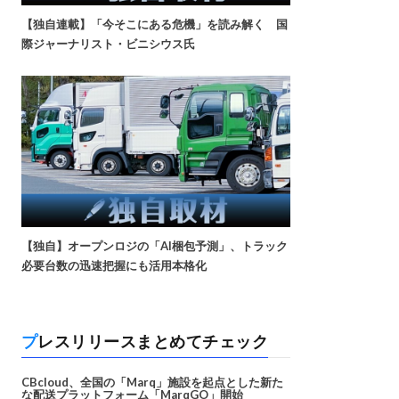
【独自連載】「今そこにある危機」を読み解く 国
際ジャーナリスト・ビニシウス氏
【独自】オープンロジの「AI梱包予測」、トラック
必要台数の迅速把握にも活用本格化
プレスリリースまとめてチェック
CBcloud、全国の「Marq」施設を起点とした新た
な配送プラットフォーム「MarqGO」開始