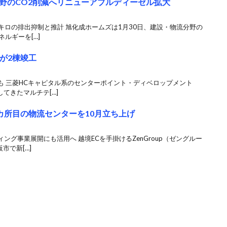
野のCO2削減へリニューアブルディーゼル拡大
ンキロの排出抑制と推計 旭化成ホームズは1月30日、建設・物流分野の
ルギーを[…]
が2棟竣工
も 三菱HCキャピタル系のセンターポイント・ディベロップメント
してきたマルチテ[…]
で4カ所目の物流センターを10月立ち上げ
グ事業展開にも活用へ 越境ECを手掛けるZenGroup（ゼングルー
市で新[…]