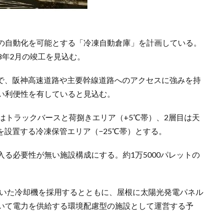
の自動化を可能とする「冷凍自動倉庫」を計画している。
28年2月の竣工を見込む。
mで、阪神高速道路や主要幹線道路へのアクセスに強みを持
い利便性を有していると見込む。
はトラックバースと荷捌きエリア（+5℃帯）、2層目は天
を設置する冷凍保管エリア（−25℃帯）とする。
る必要性が無い施設構成にする。約1万5000パレットの
用いた冷却機を採用するとともに、屋根に太陽光発電パネル
いて電力を供給する環境配慮型の施設として運営する予