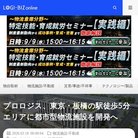
独自取材
物流施設/不動産
災害/事故/不祥事
テクノロジー/製品
プロロジス、東京・板橋の駅徒歩5分
エリアに都市型物流施設を開発へ
2026.03.18 06:00:04
物流施設/不動産