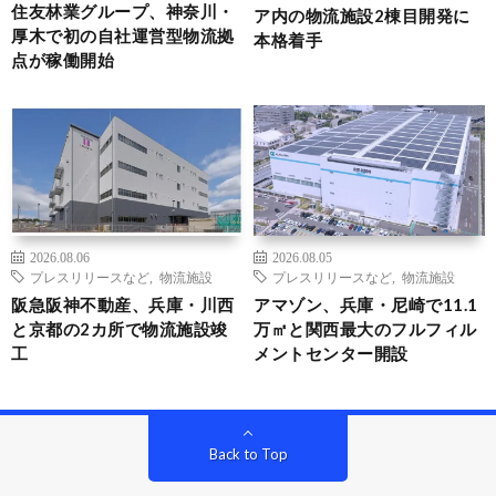
住友林業グループ、神奈川・
ア内の物流施設2棟目開発に
厚木で初の自社運営型物流拠
本格着手
点が稼働開始
2026.08.06
2026.08.05
プレスリリースなど
,
物流施設
プレスリリースなど
,
物流施設
阪急阪神不動産、兵庫・川西
アマゾン、兵庫・尼崎で11.1
と京都の2カ所で物流施設竣
万㎡と関西最大のフルフィル
工
メントセンター開設
Back to Top