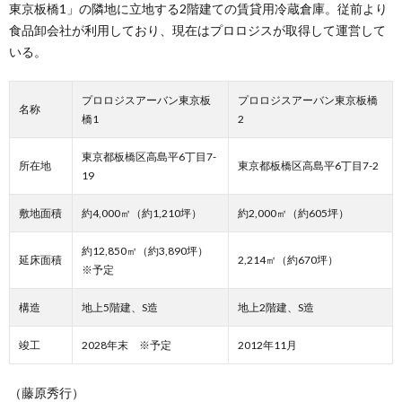
東京板橋1」の隣地に立地する2階建ての賃貸用冷蔵倉庫。従前より
食品卸会社が利用しており、現在はプロロジスが取得して運営して
いる。
プロロジスアーバン東京板
プロロジスアーバン東京板橋
名称
橋1
2
東京都板橋区高島平6丁目7-
所在地
東京都板橋区高島平6丁目7-2
19
敷地面積
約4,000㎡（約1,210坪）
約2,000㎡（約605坪）
約12,850㎡（約3,890坪）
延床面積
2,214㎡（約670坪）
※予定
構造
地上5階建、S造
地上2階建、S造
竣工
2028年末 ※予定
2012年11月
（藤原秀行）