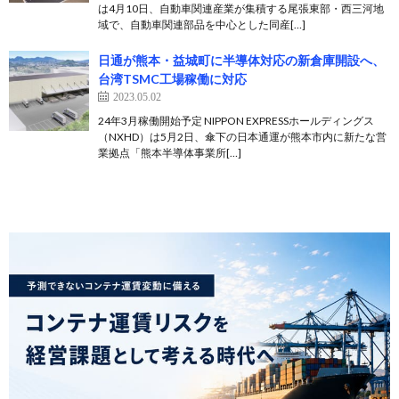
は4月10日、自動車関連産業が集積する尾張東部・西三河地
域で、自動車関連部品を中心とした同産[…]
日通が熊本・益城町に半導体対応の新倉庫開設へ、
台湾TSMC工場稼働に対応
2023.05.02
24年3月稼働開始予定 NIPPON EXPRESSホールディングス
（NXHD）は5月2日、傘下の日本通運が熊本市内に新たな営
業拠点「熊本半導体事業所[…]