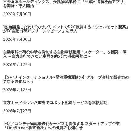
三井倉庫ホールディングス、受託物流業務に 「生成AI出荷検品アプリ」
を開発・導入開始
2026年7月30日
“独自開発こだわり”のサプリメントでD2C展開する「ウェルモット製薬」
がEC自動出荷アプリ「シッピーノ」を導入
2026年7月30日
自動車船の荷役中断を抑制する自動車移動用「スケーター」を開発・導
入 ～自力走行できない車両を約5分で移動可能に～
2026年7月27日
【㈱ハナインターナショナル×星清重機運輸㈱】グループ会社で販売力の
更なる強化ねらう
2026年7月27日
東京ミッドタウン八重洲でロボット配送サービスを本格始動
2026年7月27日
上組／コンテナ物流最適化サービスを提供する スタートアップ企業
「OneStream株式会社」への出資のお知らせ