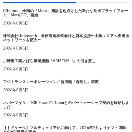
CBcloud、全国の「Marq」施設を起点とした新たな配送プラットフォー
ム「MarqGO」開始
2026年8月5日
株式会社Univearth、倉吉運送株式会社と資本提携〜山陰エリアへ実運送
ネットワークを拡大〜
2026年8月5日
川崎重工業／ばら積運搬船「ARISTOS II」の引き渡し
2026年8月5日
フジトランスコーポレーション／新造船「蓉翔丸」就航
2026年8月5日
ネバーマイル：TGR Haas F1 Teamとのパートナーシップ契約を締結しま
した
2026年8月5日
【トドケール】マルチキャリア化に向けて、2026年7月よりヤマト運輸
とのAPI連携を開始