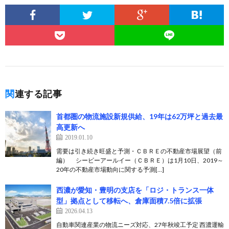
関連する記事
首都圏の物流施設新規供給、19年は62万坪と過去最
高更新へ
2019.01.10
需要は引き続き旺盛と予測・ＣＢＲＥの不動産市場展望（前
編） シービーアールイー（ＣＢＲＥ）は1月10日、2019～
20年の不動産市場動向に関する予測[…]
西濃が愛知・豊明の支店を「ロジ・トランス一体
型」拠点として移転へ、倉庫面積7.5倍に拡張
2026.04.13
自動車関連産業の物流ニーズ対応、27年秋竣工予定 西濃運輸