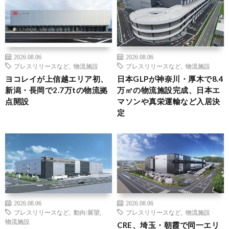
2026.08.06
2026.08.06
プレスリリースなど
,
物流施設
プレスリリースなど
,
物流施設
ヨコレイが上信越エリア初、
日本GLPが神奈川・厚木で8.4
新潟・長岡で2.7万tの物流拠
万㎡の物流施設完成、日本エ
点開設
マソンや真栄運輸など入居決
定
2026.08.06
2026.08.06
プレスリリースなど
,
動向/展望
,
プレスリリースなど
,
物流施設
物流施設
CRE、埼玉・朝霞で同一エリ