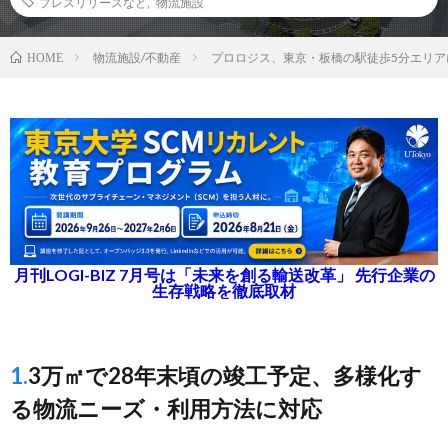
プレスリリースなど
,
物流施設
物流施設/不動産
プロロジス、東京・板橋の駅徒歩5分エリア
HOME
月刊LOGI-BIZ 7月号は「未来を創る輸送改革」 先行企業の
生存戦略を徹底取材
1.3万㎡で28年末頃の竣工予定、多様化す
る物流ニーズ・利用方法に対応