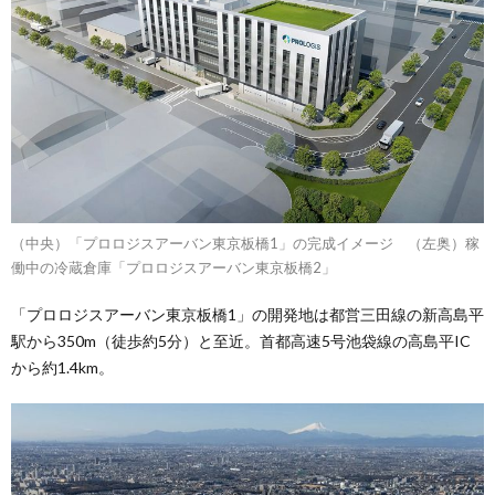
（中央）「プロロジスアーバン東京板橋1」の完成イメージ （左奥）稼
働中の冷蔵倉庫「プロロジスアーバン東京板橋2」
「プロロジスアーバン東京板橋1」の開発地は都営三田線の新高島平
駅から350m（徒歩約5分）と至近。首都高速5号池袋線の高島平IC
から約1.4km。