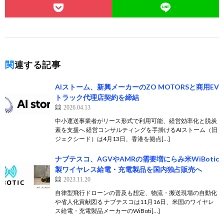
関連する記事
AIストーム、新興メーカーのZO MOTORSと商用EV
トラック代理店契約を締結
2026.04.13
中小運送事業者がリース形式で利用可能、経営効率化と脱炭
素を支援へ 経営コンサルティングを手掛けるAIストーム（旧
ジェクシード）は4月13日、香港を拠点[…]
ナブテスコ、AGVやAMRの需要増にらみ米WiBotic
製ワイヤレス給電・充電製品を国内独占販売へ
2023.11.20
自律型飛行ドローンの普及も想定、物流・搬送現場の自動化
や省人化貢献図る ナブテスコは11月16日、米国のワイヤレ
ス給電・充電製品メーカーのWiBoti[…]