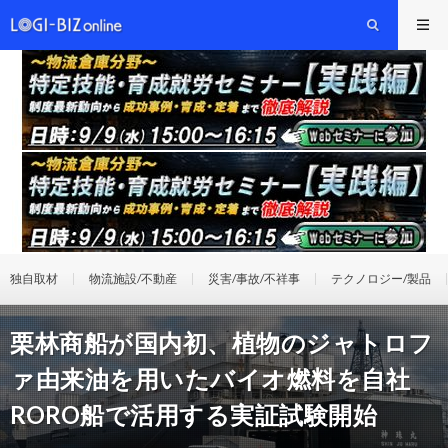
独自取材
物流施設/不動産
災害/事故/不祥事
テクノロジー/製品
栗林商船が国内初、植物のジャトロフ
ァ由来油を用いたバイオ燃料を自社
RORO船で活用する実証試験開始