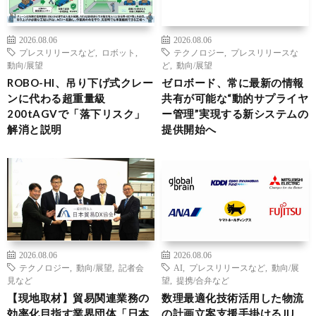
2026.08.06
2026.08.06
プレスリリースなど
,
ロボット
,
テクノロジー
,
プレスリリースな
動向/展望
ど
,
動向/展望
ROBO-HI、吊り下げ式クレー
ゼロボード、常に最新の情報
ンに代わる超重量級
共有が可能な“動的サプライヤ
200tAGVで「落下リスク」
ー管理”実現する新システムの
解消と説明
提供開始へ
2026.08.06
2026.08.06
テクノロジー
,
動向/展望
,
記者会
AI
,
プレスリリースなど
,
動向/展
見など
望
,
提携/合弁など
【現地取材】貿易関連業務の
数理最適化技術活用した物流
効率化目指す業界団体「日本
の計画立案支援手掛けるJIJ、