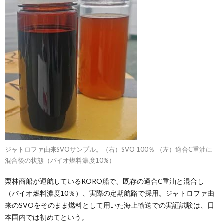
ジャトロファ由来SVOサンプル。（右）SVO 100％ （左）適合C重油に
混合後の状態（バイオ燃料濃度10%）
栗林商船が運航しているRORO船で、既存の適合C重油と混合し
（バイオ燃料濃度10％）、実際の定期航路で採用。ジャトロファ由
来のSVOをそのまま燃料として用いた海上輸送での実証試験は、日
本国内では初めてという。