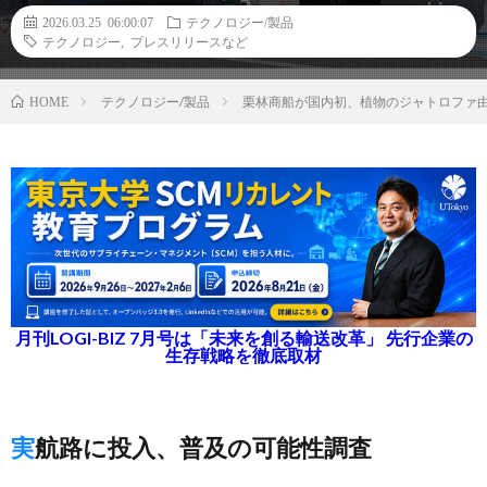
2026.03.25 06:00:07
テクノロジー/製品
テクノロジー
,
プレスリリースなど
テクノロジー/製品
栗林商船が国内初、植物のジャトロファ由
HOME
月刊LOGI-BIZ 7月号は「未来を創る輸送改革」 先行企業の
生存戦略を徹底取材
実航路に投入、普及の可能性調査