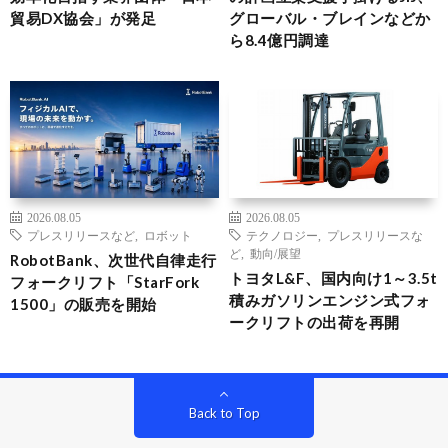
貿易DX協会」が発足
グローバル・ブレインなどか
ら8.4億円調達
2026.08.05
2026.08.05
プレスリリースなど
,
ロボット
テクノロジー
,
プレスリリースな
ど
,
動向/展望
RobotBank、次世代自律走行
トヨタL&F、国内向け1～3.5t
フォークリフト「StarFork
積みガソリンエンジン式フォ
1500」の販売を開始
ークリフトの出荷を再開
Back to Top