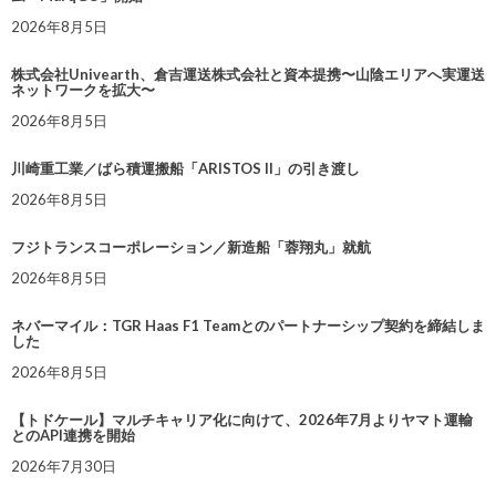
2026年8月5日
株式会社Univearth、倉吉運送株式会社と資本提携〜山陰エリアへ実運送
ネットワークを拡大〜
2026年8月5日
川崎重工業／ばら積運搬船「ARISTOS II」の引き渡し
2026年8月5日
フジトランスコーポレーション／新造船「蓉翔丸」就航
2026年8月5日
ネバーマイル：TGR Haas F1 Teamとのパートナーシップ契約を締結しま
した
2026年8月5日
【トドケール】マルチキャリア化に向けて、2026年7月よりヤマト運輸
とのAPI連携を開始
2026年7月30日