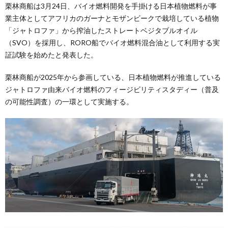
栗林商船は3月24日、バイオ燃料開発を手掛ける日本植物燃料が事
業主体としてアフリカのガーナとモザンビークで栽培している植物
「ジャトロファ」から搾油したストレートベジタブルオイル
（SVO）を採用し、RORO船でバイオ燃料混合油として利用する実
証試験を始めたと発表した。
栗林商船が2025年から参画している、日本植物燃料が推進している
ジャトロファ由来バイオ燃料のフィージビリティスタディー（普及
の可能性調査）の一環として実施する。