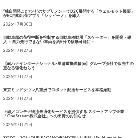
“独自開発こだわり”のサプリメントでD2C展開する「ウェルモット製薬」
がEC自動出荷アプリ「シッピーノ」を導入
2026年7月30日
自動車船の荷役中断を抑制する自動車移動用「スケーター」を開発・導
入 ～自力走行できない車両を約5分で移動可能に～
2026年7月27日
【㈱ハナインターナショナル×星清重機運輸㈱】グループ会社で販売力の
更なる強化ねらう
2026年7月27日
東京ミッドタウン八重洲でロボット配送サービスを本格始動
2026年7月27日
上組／コンテナ物流最適化サービスを提供する スタートアップ企業
「OneStream株式会社」への出資のお知らせ
2026年7月21日
ZOZO、BONJOUR SAGANの自社EC拡大に向け「Fulfillment by