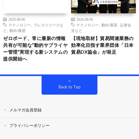
2026.08.06
2026.08.06
テクノロジー
,
プレスリリースな
テクノロジー
,
動向/展望
,
記者会
ど
,
動向/展望
見など
ゼロボード、常に最新の情報
【現地取材】貿易関連業務の
共有が可能な“動的サプライヤ
効率化目指す業界団体「日本
ー管理”実現する新システムの
貿易DX協会」が発足
提供開始へ
Back to Top
メルマガ会員登録
プライバシーポリシー