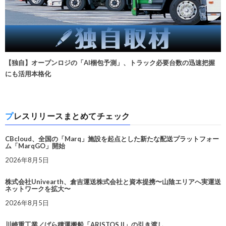
【独自】オープンロジの「AI梱包予測」、トラック必要台数の迅速把握
にも活用本格化
プレスリリースまとめてチェック
CBcloud、全国の「Marq」施設を起点とした新たな配送プラットフォー
ム「MarqGO」開始
2026年8月5日
株式会社Univearth、倉吉運送株式会社と資本提携〜山陰エリアへ実運送
ネットワークを拡大〜
2026年8月5日
川崎重工業／ばら積運搬船「ARISTOS II」の引き渡し