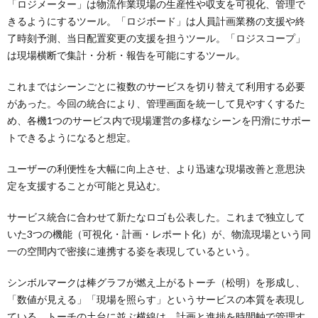
「ロジメーター」は物流作業現場の生産性や収支を可視化、管理で
きるようにするツール。「ロジボード」は人員計画業務の支援や終
了時刻予測、当日配置変更の支援を担うツール。「ロジスコープ」
は現場横断で集計・分析・報告を可能にするツール。
これまではシーンごとに複数のサービスを切り替えて利用する必要
があった。今回の統合により、管理画面を統一して見やすくするた
め、各機1つのサービス内で現場運営の多様なシーンを円滑にサポー
トできるようになると想定。
ユーザーの利便性を大幅に向上させ、より迅速な現場改善と意思決
定を支援することが可能と見込む。
サービス統合に合わせて新たなロゴも公表した。これまで独立して
いた3つの機能（可視化・計画・レポート化）が、物流現場という同
一の空間内で密接に連携する姿を表現しているという。
シンボルマークは棒グラフが燃え上がるトーチ（松明）を形成し、
「数値が見える」「現場を照らす」というサービスの本質を表現し
ている。トーチの土台に並ぶ横線は、計画と進捗を時間軸で管理す