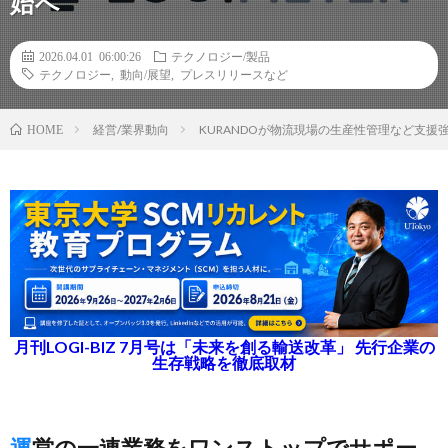
始へ
2026.04.01 06:00:26
テクノロジー/製品
テクノロジー
,
動向/展望
,
プレスリリースなど
経営/業界動向
KURANDOが物流現場の生産性管理など支
HOME
月刊LOGI-BIZ 7月号は「未来を創る輸送改革」 先行企業の
生存戦略を徹底取材
運営の一連業務をワンストップでサポー