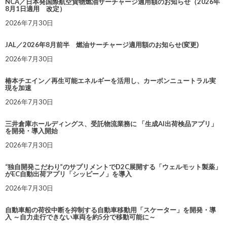
NCA／日本発国際航空貨物燃油サーチャージ適用額のお知らせ（2026年
8月1日適用 改定）
2026年7月30日
JAL／2026年8月前半 燃油サーチャージ適用額のお知らせ(変更)
2026年7月30日
椿本チエイン／再生可能エネルギーを活用し、カーボンニュートラル実
現を加速
2026年7月30日
三井倉庫ホールディングス、受託物流業務に 「生成AI出荷検品アプリ」
を開発・導入開始
2026年7月30日
“独自開発こだわり”のサプリメントでD2C展開する「ウェルモット製薬」
がEC自動出荷アプリ「シッピーノ」を導入
2026年7月30日
自動車船の荷役中断を抑制する自動車移動用「スケーター」を開発・導
入 ～自力走行できない車両を約5分で移動可能に～