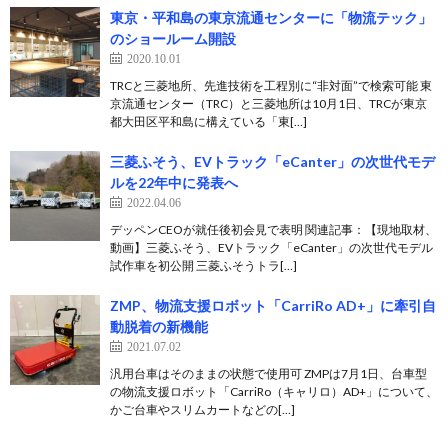
東京・平和島の東京流通センターに「物流テック」
のショールーム開設
2020.10.01
TRCと三菱地所、先進技術を工程別に“非対面”で検索可能 東
京流通センター（TRC）と三菱地所は10月1日、TRCが東京
都大田区平和島に構えている「東[…]
三菱ふそう、EVトラック「eCanter」の次世代モデ
ルを22年中に発表へ
2022.04.06
デッペンCEOが就任後初会見で表明 関連記事：【現地取材、
動画】三菱ふそう、EVトラック「eCanter」の次世代モデル
試作車を初公開 三菱ふそうトラ[…]
ZMP、物流支援ロボット「CarriRo AD+」に牽引自
動脱着の新機能
2021.07.02
汎用台車はそのままの状態で使用可 ZMPは7月1日、台車型
の物流支援ロボット「CarriRo（キャリロ）AD+」について、
かご台車やスリムカートなどの[…]