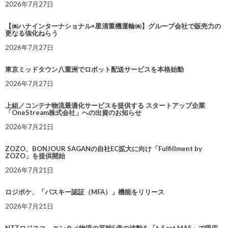
2026年7月27日
【㈱ハナインターナショナル×星清重機運輸㈱】グループ会社で販売力の
更なる強化ねらう
2026年7月27日
東京ミッドタウン八重洲でロボット配送サービスを本格始動
2026年7月27日
上組／コンテナ物流最適化サービスを提供する スタートアップ企業
「OneStream株式会社」への出資のお知らせ
2026年7月21日
ZOZO、BONJOUR SAGANの自社EC拡大に向け「Fulfillment by
ZOZO」を提供開始
2026年7月21日
ロジポケ、「パスキー認証（MFA）」機能をリリース
2026年7月21日
NTTロジスコ、エンタメ物流の平時5倍の波動を「t-Sort MAS」で吸収