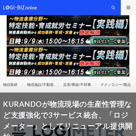
独自取材
物流施設/不動産
災害/事故/不祥事
テクノロジー/製品
KURANDOが物流現場の生産性管理な
ど支援強化で3サービス統合、「ロジ
メーター」としてリニューアル提供開