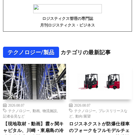
ロジスティクス管理の専門誌
月刊ロジスティクス・ビジネス
テクノロジー/製品
カテゴリの最新記事
2026.08.07
2026.08.07
テクノロジー
,
動画
,
物流施設
,
テクノロジー
,
プレスリリースな
記者会見など
ど
,
動向/展望
【現地取材・動画】霞ヶ関キ
ロジスネクストが防爆仕様車
ャピタル、川崎・東扇島の冷
のフォークをフルモデルチェ