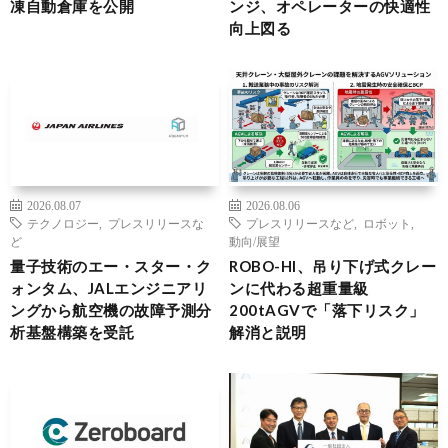
凍自動倉庫を公開
ンジ、オペレーターの快適性
向上図る
2026.08.07
2026.08.06
テクノロジー
,
プレスリリースな
プレスリリースなど
,
ロボット
,
ど
動向/展望
量子技術のエー・スター・ク
ROBO-HI、吊り下げ式クレー
ォンタム、JALエンジニアリ
ンに代わる超重量級
ングから航空機の故障予測分
200tAGVで「落下リスク」
析基盤構築を受託
解消と説明