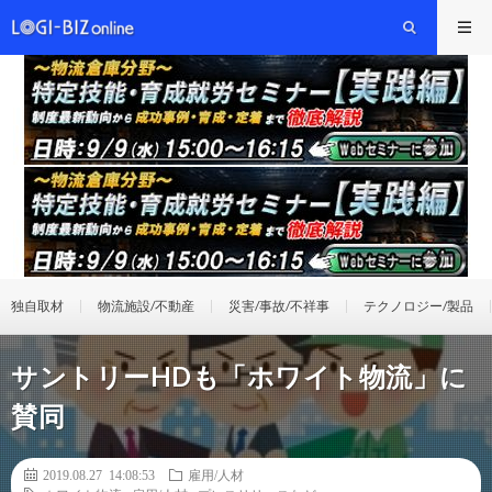
独自取材
物流施設/不動産
災害/事故/不祥事
テクノロジー/製品
サントリーHDも「ホワイト物流」に
賛同
2019.08.27 14:08:53
雇用/人材