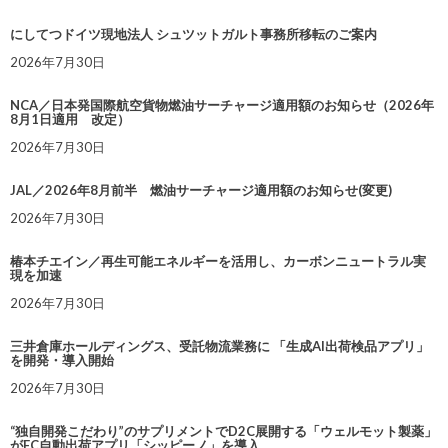
にしてつドイツ現地法人 シュツットガルト事務所移転のご案内
2026年7月30日
NCA／日本発国際航空貨物燃油サーチャージ適用額のお知らせ（2026年
8月1日適用 改定）
2026年7月30日
JAL／2026年8月前半 燃油サーチャージ適用額のお知らせ(変更)
2026年7月30日
椿本チエイン／再生可能エネルギーを活用し、カーボンニュートラル実
現を加速
2026年7月30日
三井倉庫ホールディングス、受託物流業務に 「生成AI出荷検品アプリ」
を開発・導入開始
2026年7月30日
“独自開発こだわり”のサプリメントでD2C展開する「ウェルモット製薬」
がEC自動出荷アプリ「シッピーノ」を導入