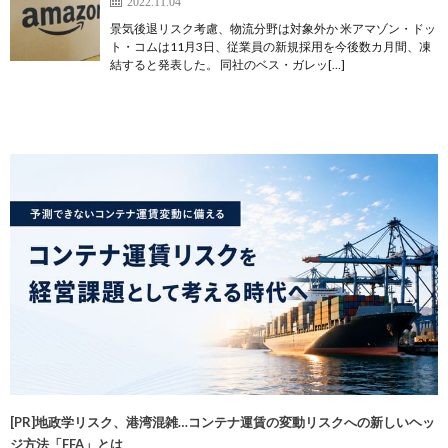
2022.11.04
景気後退リスク考慮、物流分野は対象外か 米アマゾン・ドッ
ト・コムは11月3日、従業員の新規採用を今後数カ月間、凍
結すると発表した。 同社のベス・ガレッ[…]
[PR]地政学リスク、港湾混雑…コンテナ運賃の変動リスクへの新しいヘッ
ジ方法「FFA」とは