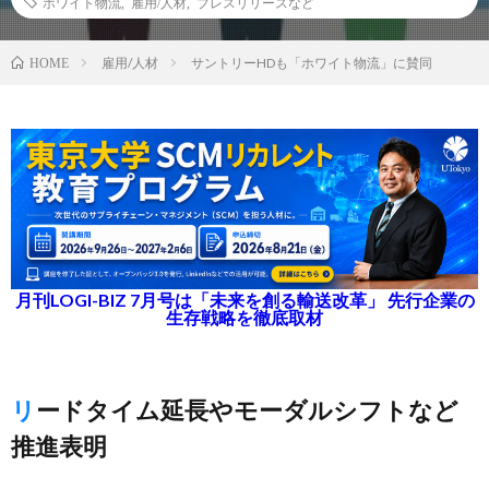
ホワイト物流
,
雇用/人材
,
プレスリリースなど
雇用/人材
サントリーHDも「ホワイト物流」に賛同
HOME
月刊LOGI-BIZ 7月号は「未来を創る輸送改革」 先行企業の
生存戦略を徹底取材
リードタイム延長やモーダルシフトなど
推進表明