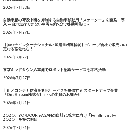
2026年7月30日
自動車船の荷役中断を抑制する自動車移動用「スケーター」を開発・導
入 ～自力走行できない車両を約5分で移動可能に～
2026年7月27日
【㈱ハナインターナショナル×星清重機運輸㈱】グループ会社で販売力の
更なる強化ねらう
2026年7月27日
東京ミッドタウン八重洲でロボット配送サービスを本格始動
2026年7月27日
上組／コンテナ物流最適化サービスを提供する スタートアップ企業
「OneStream株式会社」への出資のお知らせ
2026年7月21日
ZOZO、BONJOUR SAGANの自社EC拡大に向け「Fulfillment by
ZOZO」を提供開始
2026年7月21日