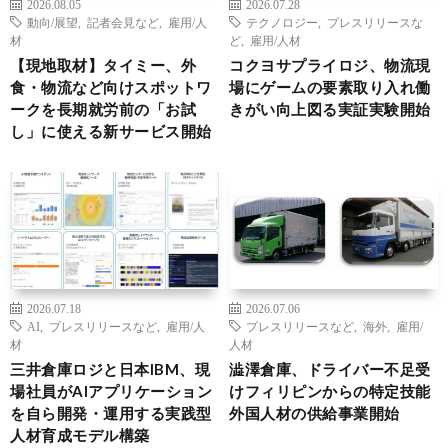
2026.08.05
2026.07.28
動向/展望
,
記者会見など
,
雇用/人
テクノロジー
,
プレスリリースな
材
ど
,
雇用/人材
【現地取材】タイミー、外
コクヨサプライロジ、物流現
食・物流など向けスポットワ
場にゲームの要素取り入れ働
ークを長期就労前の「お試
きがい向上図る実証実験開始
し」に使える新サービス開始
2026.07.18
2026.07.06
AI
,
プレスリリースなど
,
雇用/人
プレスリリースなど
,
海外
,
雇用/
材
人材
三井倉庫ロジと日本IBM、現
澁澤倉庫、ドライバー不足受
場社員がAIアプリケーション
けフィリピンからの特定技能
を自ら開発・運用する実践型
外国人材の供給事業開始
人材育成モデル構築