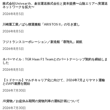
株式会社Univearth、倉吉運送株式会社と資本提携〜山陰エリアへ実運送
ネットワークを拡大〜
2026年8月5日
川崎重工業／ばら積運搬船「ARISTOS II」の引き渡し
2026年8月5日
フジトランスコーポレーション／新造船「蓉翔丸」就航
2026年8月5日
ネバーマイル：TGR Haas F1 Teamとのパートナーシップ契約を締結しま
した
2026年8月5日
【トドケール】マルチキャリア化に向けて、2026年7月よりヤマト運輸
とのAPI連携を開始
2026年7月30日
JR貨物／お盆休み期間の貨物列車の運転計画について
2026年7月30日