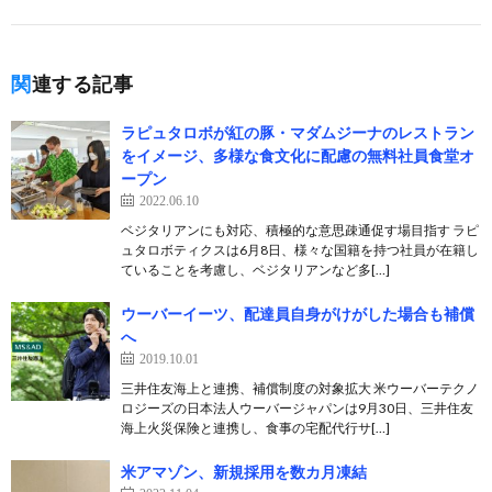
関連する記事
ラピュタロボが紅の豚・マダムジーナのレストラン
をイメージ、多様な食文化に配慮の無料社員食堂オ
ープン
2022.06.10
ベジタリアンにも対応、積極的な意思疎通促す場目指す ラピ
ュタロボティクスは6月8日、様々な国籍を持つ社員が在籍し
ていることを考慮し、ベジタリアンなど多[…]
ウーバーイーツ、配達員自身がけがした場合も補償
へ
2019.10.01
三井住友海上と連携、補償制度の対象拡大 米ウーバーテクノ
ロジーズの日本法人ウーバージャパンは9月30日、三井住友
海上火災保険と連携し、食事の宅配代行サ[…]
米アマゾン、新規採用を数カ月凍結