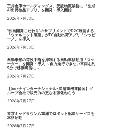
三井倉庫ホールディングス、受託物流業務に 「生成
AI出荷検品アプリ」を開発・導入開始
2026年7月30日
“独自開発こだわり”のサプリメントでD2C展開する
「ウェルモット製薬」がEC自動出荷アプリ「シッピ
ーノ」を導入
2026年7月30日
自動車船の荷役中断を抑制する自動車移動用「スケ
ーター」を開発・導入 ～自力走行できない車両を約
5分で移動可能に～
2026年7月27日
【㈱ハナインターナショナル×星清重機運輸㈱】グ
ループ会社で販売力の更なる強化ねらう
2026年7月27日
東京ミッドタウン八重洲でロボット配送サービスを
本格始動
2026年7月27日