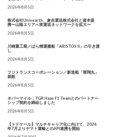
2026年8月5日
株式会社Univearth、倉吉運送株式会社と資本提
携〜山陰エリアへ実運送ネットワークを拡大〜
2026年8月5日
川崎重工業／ばら積運搬船「ARISTOS II」の引き渡
し
2026年8月5日
フジトランスコーポレーション／新造船「蓉翔丸」
就航
2026年8月5日
ネバーマイル：TGR Haas F1 Teamとのパートナー
シップ契約を締結しました
2026年8月5日
【トドケール】マルチキャリア化に向けて、2026
年7月よりヤマト運輸とのAPI連携を開始
2026年7月30日