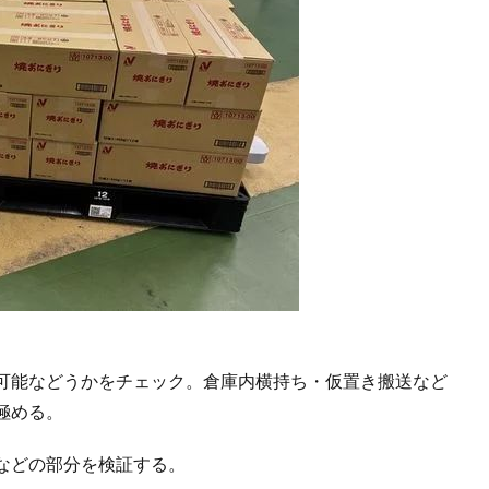
可能などうかをチェック。倉庫内横持ち・仮置き搬送など
極める。
などの部分を検証する。