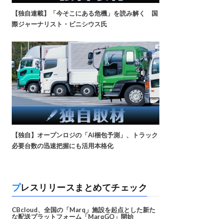
【独自連載】「今そこにある危機」を読み解く 国
際ジャーナリスト・ビニシウス氏
【独自】オープンロジの「AI梱包予測」、トラック
必要台数の迅速把握にも活用本格化
プレスリリースまとめてチェック
CBcloud、全国の「Marq」施設を起点とした新た
な配送プラットフォーム「MarqGO」開始