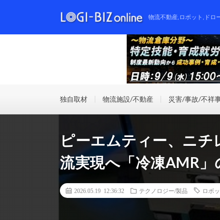
物流不動産,ロボット,ドロ
独自取材
物流施設/不動産
災害/事故/不祥
ピーエムティー、ニチ
流実現へ「冷凍AMR」
2026.05.19 12:36:32
テクノロジー/製品
ロボッ