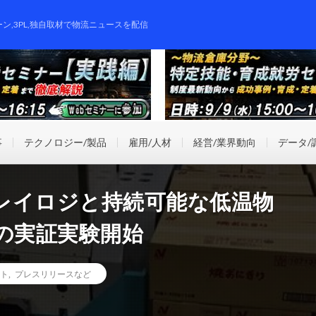
ーン,3PL,独自取材で物流ニュースを配信
事
テクノロジー/製品
雇用/人材
経営/業界動向
データ/
レイロジと持続可能な低温物
の実証実験開始
ト
,
プレスリリースなど