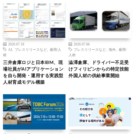
2026.07.18
2026.07.06
AI
,
プレスリリースなど
,
雇用/人
プレスリリースなど
,
海外
,
雇用/
材
人材
三井倉庫ロジと日本IBM、現
澁澤倉庫、ドライバー不足受
場社員がAIアプリケーション
けフィリピンからの特定技能
を自ら開発・運用する実践型
外国人材の供給事業開始
人材育成モデル構築