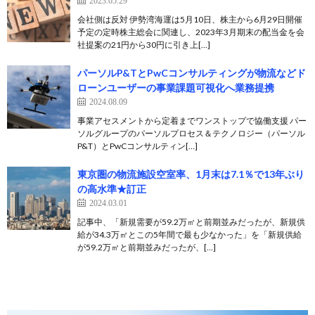
2023.05.29
会社側は反対 伊勢湾海運は5月10日、株主から6月29日開催
予定の定時株主総会に関連し、2023年3月期末の配当金を会
社提案の21円から30円に引き上[…]
パーソルP&TとPwCコンサルティングが物流などド
ローンユーザーの事業課題可視化へ業務提携
2024.08.09
事業アセスメントから定着までワンストップで協働支援 パー
ソルグループのパーソルプロセス＆テクノロジー（パーソル
P&T）とPwCコンサルティン[…]
東京圏の物流施設空室率、1月末は7.1％で13年ぶり
の高水準★訂正
2024.03.01
記事中、「新規需要が59.2万㎡と前期並みだったが、新規供
給が34.3万㎡とこの5年間で最も少なかった」を「新規供給
が59.2万㎡と前期並みだったが、[…]