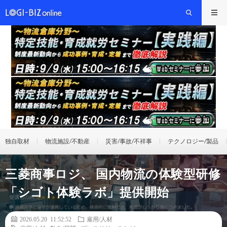
独自取材
物流施設/不動産
災害/事故/不祥事
テクノロジー/製品
三菱商事ロジ、 国内物流の体験型研修
「シゴト体験ラボ」提供開始
2026.05.20 11:52:52
雇用/人材