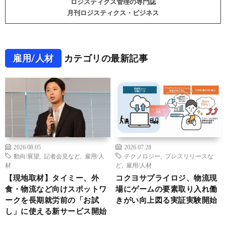
ロジスティクス管理の専門誌
月刊ロジスティクス・ビジネス
雇用/人材
カテゴリの最新記事
2026.08.05
2026.07.28
動向/展望
,
記者会見など
,
雇用/人
テクノロジー
,
プレスリリースな
材
ど
,
雇用/人材
【現地取材】タイミー、外
コクヨサプライロジ、物流現
食・物流など向けスポットワ
場にゲームの要素取り入れ働
ークを長期就労前の「お試
きがい向上図る実証実験開始
し」に使える新サービス開始