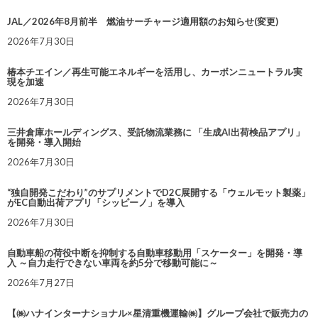
JAL／2026年8月前半 燃油サーチャージ適用額のお知らせ(変更)
2026年7月30日
椿本チエイン／再生可能エネルギーを活用し、カーボンニュートラル実
現を加速
2026年7月30日
三井倉庫ホールディングス、受託物流業務に 「生成AI出荷検品アプリ」
を開発・導入開始
2026年7月30日
“独自開発こだわり”のサプリメントでD2C展開する「ウェルモット製薬」
がEC自動出荷アプリ「シッピーノ」を導入
2026年7月30日
自動車船の荷役中断を抑制する自動車移動用「スケーター」を開発・導
入 ～自力走行できない車両を約5分で移動可能に～
2026年7月27日
【㈱ハナインターナショナル×星清重機運輸㈱】グループ会社で販売力の