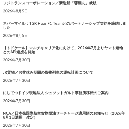
フジトランスコーポレーション／新造船「蓉翔丸」就航
2026年8月5日
ネバーマイル：TGR Haas F1 Teamとのパートナーシップ契約を締結しま
した
2026年8月5日
【トドケール】マルチキャリア化に向けて、2026年7月よりヤマト運輸
とのAPI連携を開始
2026年7月30日
JR貨物／お盆休み期間の貨物列車の運転計画について
2026年7月30日
にしてつドイツ現地法人 シュツットガルト事務所移転のご案内
2026年7月30日
NCA／日本発国際航空貨物燃油サーチャージ適用額のお知らせ（2026年
8月1日適用 改定）
2026年7月30日