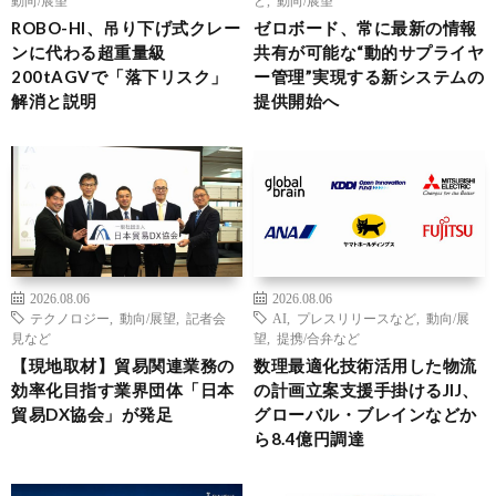
動向/展望
ど
,
動向/展望
ROBO-HI、吊り下げ式クレー
ゼロボード、常に最新の情報
ンに代わる超重量級
共有が可能な“動的サプライヤ
200tAGVで「落下リスク」
ー管理”実現する新システムの
解消と説明
提供開始へ
2026.08.06
2026.08.06
テクノロジー
,
動向/展望
,
記者会
AI
,
プレスリリースなど
,
動向/展
見など
望
,
提携/合弁など
【現地取材】貿易関連業務の
数理最適化技術活用した物流
効率化目指す業界団体「日本
の計画立案支援手掛けるJIJ、
貿易DX協会」が発足
グローバル・ブレインなどか
ら8.4億円調達