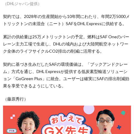
（DHLジャパン提供）
契約では、2028年の生産開始から10年間にわたり、年間2万5000メ
トリックトンの未混合（ニート）SAFをDHL Expressに供給する。
累計の供給量は25万メトリックトンの予定。燃料はSAF Oneのバー
レーン主力工場で生産し、DHLの域内および大陸間航空ネットワー
ク全体のライフサイクルCO2排出の削減に活用する。
契約に基づき生みだしたSAFの環境価値は、「ブックアンドクレー
ム」方式を通じ、DHL Expressが提供する低炭素型輸送ソリューシ
ョン「GoGreen Plus」に統合。ユーザーは確実にSAFの排出削減効
果を享受できるようにしている。
（藤原秀行）