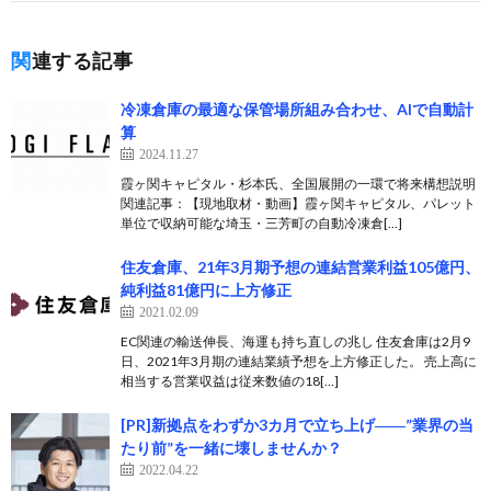
関連する記事
冷凍倉庫の最適な保管場所組み合わせ、AIで自動計
算
2024.11.27
霞ヶ関キャピタル・杉本氏、全国展開の一環で将来構想説明
関連記事：【現地取材・動画】霞ヶ関キャピタル、パレット
単位で収納可能な埼玉・三芳町の自動冷凍倉[…]
住友倉庫、21年3月期予想の連結営業利益105億円、
純利益81億円に上方修正
2021.02.09
EC関連の輸送伸長、海運も持ち直しの兆し 住友倉庫は2月9
日、2021年3月期の連結業績予想を上方修正した。 売上高に
相当する営業収益は従来数値の18[…]
[PR]新拠点をわずか3カ月で立ち上げ――”業界の当
たり前”を一緒に壊しませんか？
2022.04.22