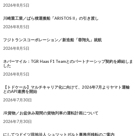
2026年8月5日
川崎重工業／ばら積運搬船「ARISTOS II」の引き渡し
2026年8月5日
フジトランスコーポレーション／新造船「蓉翔丸」就航
2026年8月5日
ネバーマイル：TGR Haas F1 Teamとのパートナーシップ契約を締結しま
した
2026年8月5日
【トドケール】マルチキャリア化に向けて、2026年7月よりヤマト運輸
とのAPI連携を開始
2026年7月30日
JR貨物／お盆休み期間の貨物列車の運転計画について
2026年7月30日
にしてつドイツ現地法人 シュツットガルト事務所移転のご案内