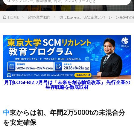
テクノロジー
,
動向/展望
,
海外
,
プレスリリースなど
経営/業界動向
DHL Express、UAE企業とバーレーン産SA
HOME
月刊LOGI-BIZ 7月号は「未来を創る輸送改革」 先行企業の
生存戦略を徹底取材
中東からは初、年間2万5000tの未混合分
を安定確保