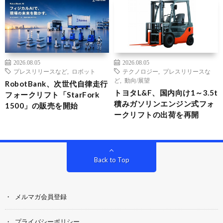
2026.08.05
2026.08.05
プレスリリースなど
,
ロボット
テクノロジー
,
プレスリリースな
ど
,
動向/展望
RobotBank、次世代自律走行
トヨタL&F、国内向け1～3.5t
フォークリフト「StarFork
積みガソリンエンジン式フォ
1500」の販売を開始
ークリフトの出荷を再開
Back to Top
メルマガ会員登録
プライバシーポリシー