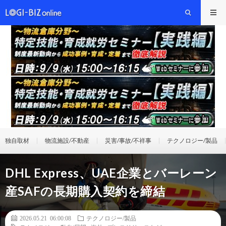
独自取材
物流施設/不動産
災害/事故/不祥事
テクノロジー/製品
DHL Express、UAE企業とバーレーン
産SAFの長期購入契約を締結
2026.05.21 06:00:08
テクノロジー/製品