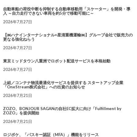
自動車船の荷役中断を抑制する自動車移動用「スケーター」を開発・導
入 ～自力走行できない車両を約5分で移動可能に～
2026年7月27日
【㈱ハナインターナショナル×星清重機運輸㈱】グループ会社で販売力の
更なる強化ねらう
2026年7月27日
東京ミッドタウン八重洲でロボット配送サービスを本格始動
2026年7月27日
上組／コンテナ物流最適化サービスを提供する スタートアップ企業
「OneStream株式会社」への出資のお知らせ
2026年7月21日
ZOZO、BONJOUR SAGANの自社EC拡大に向け「Fulfillment by
ZOZO」を提供開始
2026年7月21日
ロジポケ、「パスキー認証（MFA）」機能をリリース