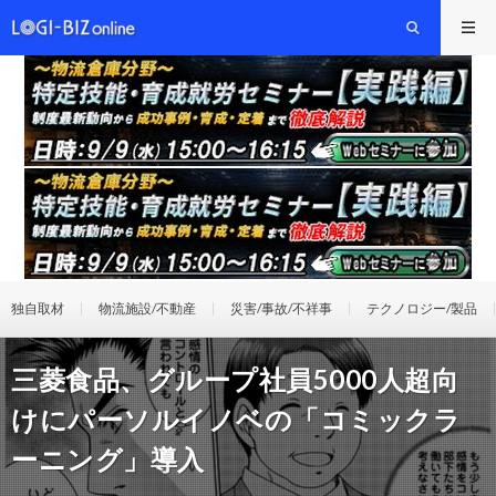
独自取材
物流施設/不動産
災害/事故/不祥事
テクノロジー/製品
三菱食品、グループ社員5000人超向
けにパーソルイノベの「コミックラ
ーニング」導入