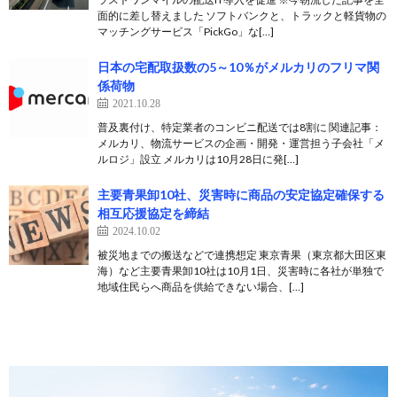
面的に差し替えました ソフトバンクと、トラックと軽貨物の
マッチングサービス「PickGo」な[…]
日本の宅配取扱数の5～10％がメルカリのフリマ関
係荷物
2021.10.28
普及裏付け、特定業者のコンビニ配送では8割に 関連記事：
メルカリ、物流サービスの企画・開発・運営担う子会社「メ
ルロジ」設立 メルカリは10月28日に発[…]
主要青果卸10社、災害時に商品の安定協定確保する
相互応援協定を締結
2024.10.02
被災地までの搬送などで連携想定 東京青果（東京都大田区東
海）など主要青果卸10社は10月1日、災害時に各社が単独で
地域住民らへ商品を供給できない場合、[…]