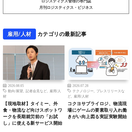
ロジスティクス管理の専門誌
月刊ロジスティクス・ビジネス
雇用/人材
カテゴリの最新記事
2026.08.05
2026.07.28
動向/展望
,
記者会見など
,
雇用/人
テクノロジー
,
プレスリリースな
材
ど
,
雇用/人材
【現地取材】タイミー、外
コクヨサプライロジ、物流現
食・物流など向けスポットワ
場にゲームの要素取り入れ働
ークを長期就労前の「お試
きがい向上図る実証実験開始
し」に使える新サービス開始