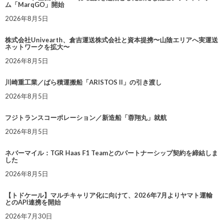
ム「MarqGO」開始
2026年8月5日
株式会社Univearth、倉吉運送株式会社と資本提携〜山陰エリアへ実運送
ネットワークを拡大〜
2026年8月5日
川崎重工業／ばら積運搬船「ARISTOS II」の引き渡し
2026年8月5日
フジトランスコーポレーション／新造船「蓉翔丸」就航
2026年8月5日
ネバーマイル：TGR Haas F1 Teamとのパートナーシップ契約を締結しま
した
2026年8月5日
【トドケール】マルチキャリア化に向けて、2026年7月よりヤマト運輸
とのAPI連携を開始
2026年7月30日