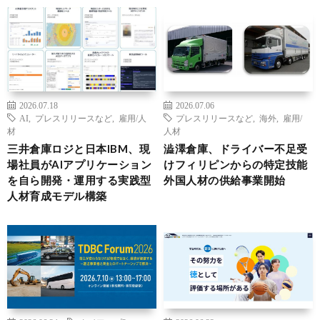
2026.07.18
2026.07.06
AI
,
プレスリリースなど
,
雇用/人
プレスリリースなど
,
海外
,
雇用/
材
人材
三井倉庫ロジと日本IBM、現
澁澤倉庫、ドライバー不足受
場社員がAIアプリケーション
けフィリピンからの特定技能
を自ら開発・運用する実践型
外国人材の供給事業開始
人材育成モデル構築