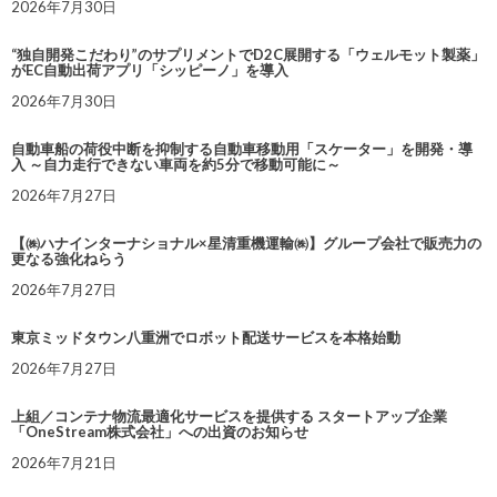
2026年7月30日
“独自開発こだわり”のサプリメントでD2C展開する「ウェルモット製薬」
がEC自動出荷アプリ「シッピーノ」を導入
2026年7月30日
自動車船の荷役中断を抑制する自動車移動用「スケーター」を開発・導
入 ～自力走行できない車両を約5分で移動可能に～
2026年7月27日
【㈱ハナインターナショナル×星清重機運輸㈱】グループ会社で販売力の
更なる強化ねらう
2026年7月27日
東京ミッドタウン八重洲でロボット配送サービスを本格始動
2026年7月27日
上組／コンテナ物流最適化サービスを提供する スタートアップ企業
「OneStream株式会社」への出資のお知らせ
2026年7月21日