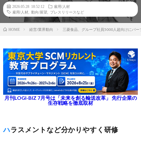
2026.05.28 18:52:12
雇用/人材
雇用/人材
,
動向/展望
,
プレスリリースなど
経営/業界動向
三菱食品、グループ社員5000人超向けにパ
HOME
月刊LOGI-BIZ 7月号は「未来を創る輸送改革」 先行企業の
生存戦略を徹底取材
ハラスメントなど分かりやすく研修