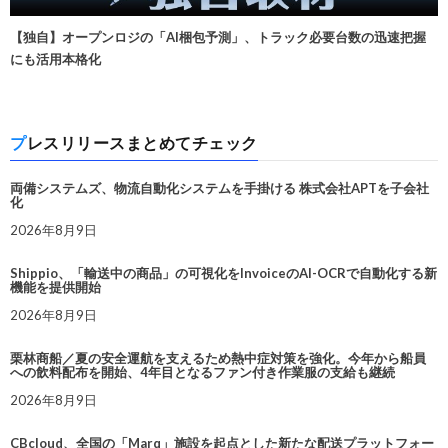
【独自】オープンロジの「AI梱包予測」、トラック必要台数の迅速把握
にも活用本格化
プレスリリースまとめてチェック
両備システムズ、物流自動化システムを手掛ける 株式会社APTを子会社
化
2026年8月9日
Shippio、「輸送中の商品」の可視化をInvoiceのAI-OCRで自動化する新
機能を提供開始
2026年8月9日
栗林商船／夏の安全運航を支えるため熱中症対策を強化。今年から船員
への飲料配布を開始、4年目となるファン付き作業服の支給も継続
2026年8月9日
CBcloud、全国の「Marq」施設を起点とした新たな配送プラットフォー