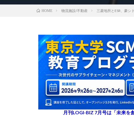
物流施設/不動産
三菱地所とESR、豪シ
HOME
月刊LOGI-BIZ 7月号は「未