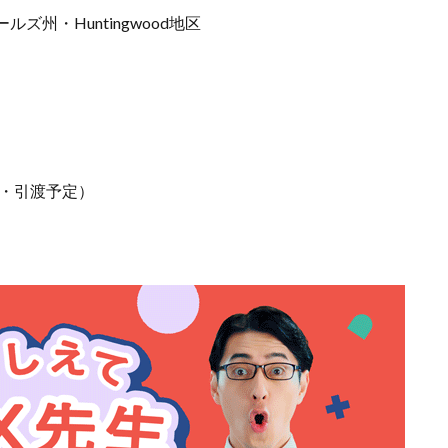
州・Huntingwood地区
工・引渡予定）