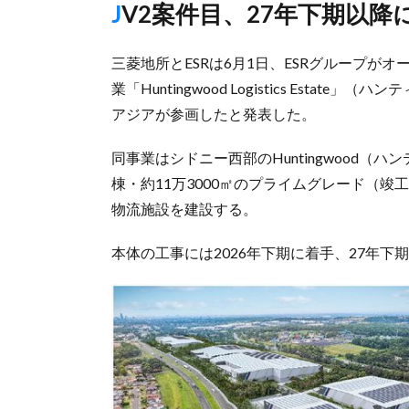
JV2案件目、27年下期以
三菱地所とESRは6月1日、ESRグループ
業「Huntingwood Logistics Est
アジアが参画したと発表した。
同事業はシドニー西部のHuntingwood（ハ
棟・約11万3000㎡のプライムグレード（竣
物流施設を建設する。
本体の工事には2026年下期に着手、27年