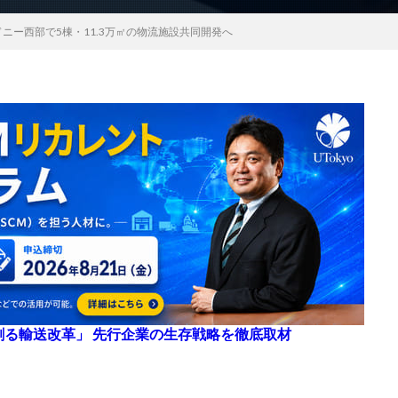
ドニー西部で5棟・11.3万㎡の物流施設共同開発へ
来を創る輸送改革」 先行企業の生存戦略を徹底取材