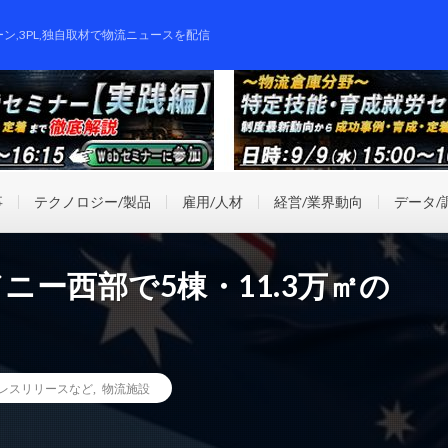
ーン,3PL,独自取材で物流ニュースを配信
事
テクノロジー/製品
雇用/人材
経営/業界動向
データ/
ニー西部で5棟・11.3万㎡の
レスリリースなど
,
物流施設