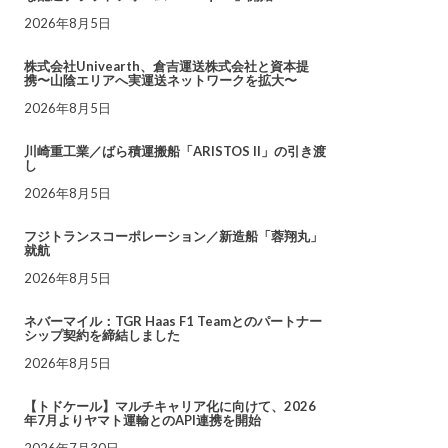
2026年8月5日
株式会社Univearth、倉吉運送株式会社と資本提
携〜山陰エリアへ実運送ネットワークを拡大〜
2026年8月5日
川崎重工業／ばら積運搬船「ARISTOS II」の引き渡
し
2026年8月5日
フジトランスコーポレーション／新造船「蓉翔丸」
就航
2026年8月5日
ネバーマイル：TGR Haas F1 Teamとのパートナー
シップ契約を締結しました
2026年8月5日
【トドケール】マルチキャリア化に向けて、2026
年7月よりヤマト運輸とのAPI連携を開始
2026年7月30日