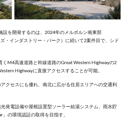
設を開発するのは、2024年のメルボルン南東部
（エンタープライズ・インダストリー・パーク）に続いて2案件目で、シド
M4高速道路と幹線道路のGreat Western Highwayの2
stern Highwayに直接アクセスすることが可能。
のアクセスにも優れ、南北に広がる住居エリアへの交通利
陽光発電設備や屋根設置型ソーラー給湯システム、雨水貯
 5 Star」の環境認証の取得を目指す。