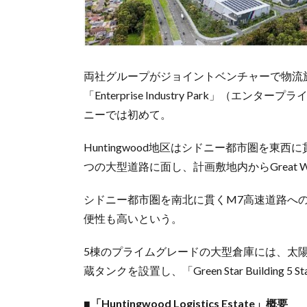
両社グループがジョイントベンチャーで物流施
「Enterprise Industry Park」
ニーでは初めて。
Huntingwood地区はシドニー都市圏を東西に貫く
つの大型道路に面し、計画敷地内からGreat We
シドニー都市圏を南北に貫くM7高速道路へ
便性も高いという。
5棟のプライムグレードの大型倉庫には、太
蔵タンクを設置し、「Green Star Building
■「Huntingwood Logistics Estate」概要