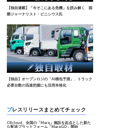
【独自連載】「今そこにある危機」を読み解く 国
際ジャーナリスト・ビニシウス氏
【独自】オープンロジの「AI梱包予測」、トラック
必要台数の迅速把握にも活用本格化
プレスリリースまとめてチェック
CBcloud、全国の「Marq」施設を起点とした新た
な配送プラットフォーム「MarqGO」開始