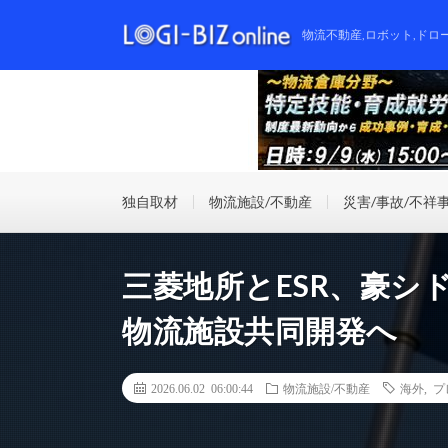
物流不動産,ロボット,ドロ
独自取材
物流施設/不動産
災害/事故/不祥
三菱地所とESR、豪シド
物流施設共同開発へ
2026.06.02 06:00:44
物流施設/不動産
海外
,
プ