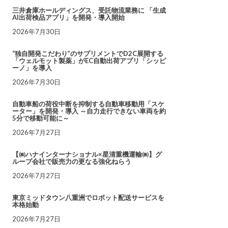
三井倉庫ホールディングス、受託物流業務に 「生成
AI出荷検品アプリ」を開発・導入開始
2026年7月30日
“独自開発こだわり”のサプリメントでD2C展開する
「ウェルモット製薬」がEC自動出荷アプリ「シッピ
ーノ」を導入
2026年7月30日
自動車船の荷役中断を抑制する自動車移動用「スケ
ーター」を開発・導入 ～自力走行できない車両を約
5分で移動可能に～
2026年7月27日
【㈱ハナインターナショナル×星清重機運輸㈱】グ
ループ会社で販売力の更なる強化ねらう
2026年7月27日
東京ミッドタウン八重洲でロボット配送サービスを
本格始動
2026年7月27日